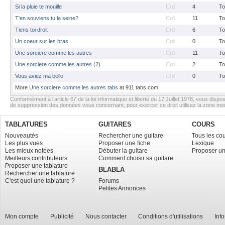
Si la pluie te mouille
Crd
4
To
T'en souviens tu la seine?
Crd
11
To
Tiens toi droit
Crd
6
To
Un coeur sur les bras
Crd
0
To
Une sorciere comme les autres
Crd
11
To
Une sorciere comme les autres (2)
Crd
2
To
Vous aviez ma belle
Crd
0
To
More
Une sorciere comme les autres tabs
at 911 tabs.com
Conformément à l’article 67 de la loi informatique et liberté du 17 Juillet 1978, vous dispos
de suppression des données vous concernant, pour exercer ce droit utilisez la zone m
TABLATURES
GUITARES
COURS
Nouveautés
Rechercher une guitare
Tous les co
Les plus vues
Proposer une fiche
Lexique
Les mieux notées
Débuter la guitare
Proposer un
Meilleurs contributeurs
Comment choisir sa guitare
Proposer une tablature
BLABLA
Rechercher une tablature
C'est quoi une tablature ?
Forums
Petites Annonces
Mon compte
Publicité
Nous contacter
Conditions d'utilisations
Inf