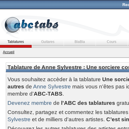
Rec
Tablatures
Guitares
BlaBla
Cours
Accueil
Tablature de Anne Sylvestre : Une sorciere c
Vous souhaitez accèder à la tablature
Une sorci
autres
de
Anne Sylvestre
mais vous n'êtes pas i
membre d'
ABC-TABS
.
Devenez membre
de
l'ABC des tablatures
gratu
Consultez, partagez et commentez les tablatures
Sylvestre
et de milliers d'autres artistes.
C’est sim
Découvrez les autres tablatures des artistes entr