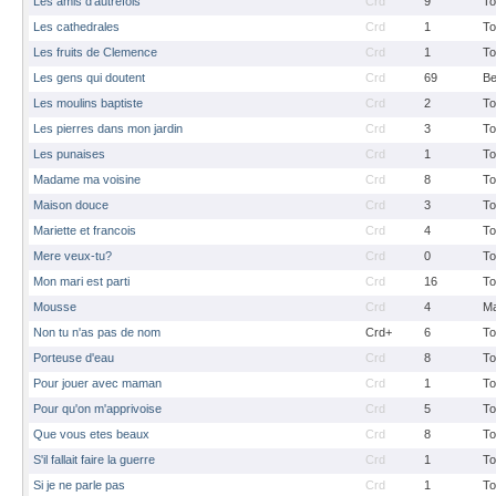
Les amis d'autrefois
Crd
9
To
Les cathedrales
Crd
1
To
Les fruits de Clemence
Crd
1
To
Les gens qui doutent
Crd
69
B
Les moulins baptiste
Crd
2
To
Les pierres dans mon jardin
Crd
3
To
Les punaises
Crd
1
To
Madame ma voisine
Crd
8
To
Maison douce
Crd
3
To
Mariette et francois
Crd
4
To
Mere veux-tu?
Crd
0
To
Mon mari est parti
Crd
16
To
Mousse
Crd
4
M
Non tu n'as pas de nom
Crd+
6
To
Porteuse d'eau
Crd
8
To
Pour jouer avec maman
Crd
1
To
Pour qu'on m'apprivoise
Crd
5
To
Que vous etes beaux
Crd
8
To
S'il fallait faire la guerre
Crd
1
To
Si je ne parle pas
Crd
1
To