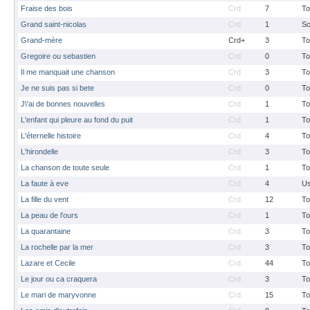
Fraise des bois
Crd
7
To
Grand saint-nicolas
Crd
1
S
Grand-mère
Crd+
3
To
Gregoire ou sebastien
Crd
0
To
Il me manquait une chanson
Crd
3
To
Je ne suis pas si bete
Crd
0
To
J\'ai de bonnes nouvelles
Crd
1
To
L'enfant qui pleure au fond du puit
Crd
1
To
L'éternelle histoire
Crd
4
To
L'hirondelle
Crd
3
To
La chanson de toute seule
Crd
1
To
La faute à eve
Crd
4
Us
La fille du vent
Crd
12
To
La peau de l'ours
Crd
1
To
La quarantaine
Crd
3
To
La rochelle par la mer
Crd
3
To
Lazare et Cecile
Crd
44
To
Le jour ou ca craquera
Crd
3
To
Le mari de maryvonne
Crd
15
To