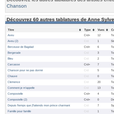
Chanson
Découvrez 60 autres tablatures de Anne Sylve
Titre
Type
Vues
C
Aveu
Crd+
12
To
Aveu (2)
Crd
1
Si
Berceuse de Bagdad
Crd+
6
To
Bergerade
Crd
3
To
Bleu
Crd
2
To
Carcasse
Crd+
7
To
Chanson pour ne pas dormir
Crd
5
To
Chauve
Crd
0
To
Clemence
Crd
20
To
Comment je m'appelle
Crd
13
To
Compostelle
Crd+
4
To
Compostelle (2)
Crd+
0
De
Depuis l'temps que j'l'attends mon prince charmant
Crd
7
Sy
Famille pour famille
Crd
1
To