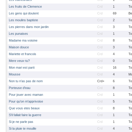
Les fruits de Clemence
Crd
1
To
Les gens qui doutent
Crd
69
B
Les moulins baptiste
Crd
2
To
Les pierres dans mon jardin
Crd
3
To
Les punaises
Crd
1
To
Madame ma voisine
Crd
8
To
Maison douce
Crd
3
To
Mariette et francois
Crd
4
To
Mere veux-tu?
Crd
0
To
Mon mari est parti
Crd
16
To
Mousse
Crd
4
M
Non tu n'as pas de nom
Crd+
6
To
Porteuse d'eau
Crd
8
To
Pour jouer avec maman
Crd
1
To
Pour qu'on m'apprivoise
Crd
5
To
Que vous etes beaux
Crd
8
To
S'il fallait faire la guerre
Crd
1
To
Si je ne parle pas
Crd
1
To
Si la pluie te mouille
Crd
4
To