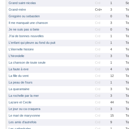
Grand saint-nicolas
Crd
1
S
Grand-mère
Crd+
3
To
Gregoire ou sebastien
Crd
0
To
Il me manquait une chanson
Crd
3
To
Je ne suis pas si bete
Crd
0
To
J\'ai de bonnes nouvelles
Crd
1
To
L'enfant qui pleure au fond du puit
Crd
1
To
L'éternelle histoire
Crd
4
To
L'hirondelle
Crd
3
To
La chanson de toute seule
Crd
1
To
La faute à eve
Crd
4
Us
La fille du vent
Crd
12
To
La peau de l'ours
Crd
1
To
La quarantaine
Crd
3
To
La rochelle par la mer
Crd
3
To
Lazare et Cecile
Crd
44
To
Le jour ou ca craquera
Crd
3
To
Le mari de maryvonne
Crd
15
To
Les amis d'autrefois
Crd
9
To
Les cathedrales
Crd
1
To