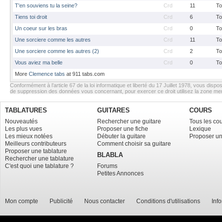
T'en souviens tu la seine?
Crd
11
To
Tiens toi droit
Crd
6
To
Un coeur sur les bras
Crd
0
To
Une sorciere comme les autres
Crd
11
To
Une sorciere comme les autres (2)
Crd
2
To
Vous aviez ma belle
Crd
0
To
More
Clemence tabs
at 911 tabs.com
Conformément à l’article 67 de la loi informatique et liberté du 17 Juillet 1978, vous dispos
de suppression des données vous concernant, pour exercer ce droit utilisez la zone m
TABLATURES
GUITARES
COURS
Nouveautés
Rechercher une guitare
Tous les co
Les plus vues
Proposer une fiche
Lexique
Les mieux notées
Débuter la guitare
Proposer un
Meilleurs contributeurs
Comment choisir sa guitare
Proposer une tablature
BLABLA
Rechercher une tablature
C'est quoi une tablature ?
Forums
Petites Annonces
Mon compte
Publicité
Nous contacter
Conditions d'utilisations
Inf