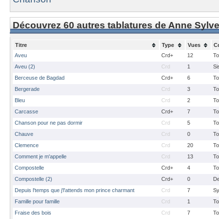
Découvrez 60 autres tablatures de Anne Sylve
Titre
Type
Vues
C
Aveu
Crd+
12
To
Aveu (2)
Crd
1
Si
Berceuse de Bagdad
Crd+
6
To
Bergerade
Crd
3
To
Bleu
Crd
2
To
Carcasse
Crd+
7
To
Chanson pour ne pas dormir
Crd
5
To
Chauve
Crd
0
To
Clemence
Crd
20
To
Comment je m'appelle
Crd
13
To
Compostelle
Crd+
4
To
Compostelle (2)
Crd+
0
De
Depuis l'temps que j'l'attends mon prince charmant
Crd
7
Sy
Famille pour famille
Crd
1
To
Fraise des bois
Crd
7
To