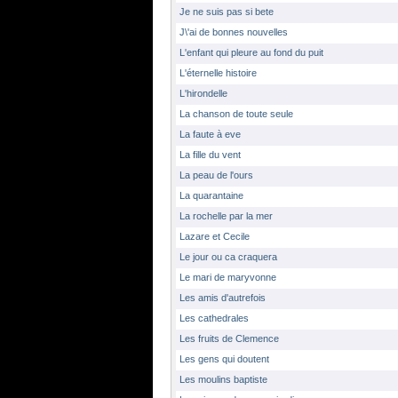
Je ne suis pas si bete
J\'ai de bonnes nouvelles
L'enfant qui pleure au fond du puit
L'éternelle histoire
L'hirondelle
La chanson de toute seule
La faute à eve
La fille du vent
La peau de l'ours
La quarantaine
La rochelle par la mer
Lazare et Cecile
Le jour ou ca craquera
Le mari de maryvonne
Les amis d'autrefois
Les cathedrales
Les fruits de Clemence
Les gens qui doutent
Les moulins baptiste