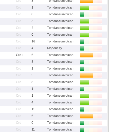
Crd
3
Tomdansunvolcan
Crd
1
Tomdansunvolcan
Crd
8
Tomdansunvolcan
Crd
3
Tomdansunvolcan
Crd
4
Tomdansunvolcan
Crd
0
Tomdansunvolcan
Crd
16
Tomdansunvolcan
Crd
4
Mapoussy
Crd+
6
Tomdansunvolcan
Crd
8
Tomdansunvolcan
Crd
1
Tomdansunvolcan
Crd
5
Tomdansunvolcan
Crd
8
Tomdansunvolcan
Crd
1
Tomdansunvolcan
Crd
1
Tomdansunvolcan
Crd
4
Tomdansunvolcan
Crd
11
Tomdansunvolcan
Crd
6
Tomdansunvolcan
Crd
0
Tomdansunvolcan
Crd
11
Tomdansunvolcan