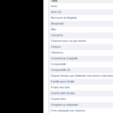
Titre
Aveu
Aveu (2)
Berceuse de Bagdad
Bergerade
Bleu
Carcasse
Chanson pour ne pas dormir
Chauve
Clemence
Comment je m'appelle
Compostelle
Compostelle (2)
Depuis l'temps que j'l'attends mon prince charmant
Famille pour famille
Fraise des bois
Grand saint-nicolas
Grand-mère
Gregoire ou sebastien
Il me manquait une chanson