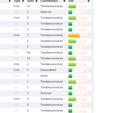
Type
Vues
Contributeur
Diff.
Crd+
12
Tomdansunvolcan
Crd
1
Sistervivi
Crd+
6
Tomdansunvolcan
Crd
3
Tomdansunvolcan
Crd
2
Tomdansunvolcan
Crd+
7
Tomdansunvolcan
Crd
5
Tomdansunvolcan
Crd
0
Tomdansunvolcan
Crd
20
Tomdansunvolcan
Crd
13
Tomdansunvolcan
Crd+
4
Tomdansunvolcan
Crd+
0
Despouille43
Crd
7
Sylvei
Crd
1
Tomdansunvolcan
Crd
7
Tomdansunvolcan
Crd
1
Scorman
Crd+
3
Tomdansunvolcan
Crd
0
Tomdansunvolcan
Crd
3
Tomdansunvolcan