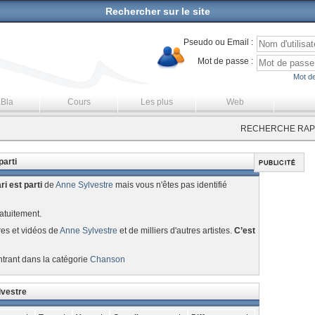
Rechercher sur le site
Pseudo ou Email :
Mot de passe :
Mot de
aBla
Cours
Les plus
Web
RECHERCHE RAPI
parti
i est parti
de
Anne Sylvestre
mais vous n'êtes pas identifié
atuitement.
res et vidéos de
Anne Sylvestre
et de milliers d'autres artistes.
C’est
ntrant dans la catégorie
Chanson
lvestre