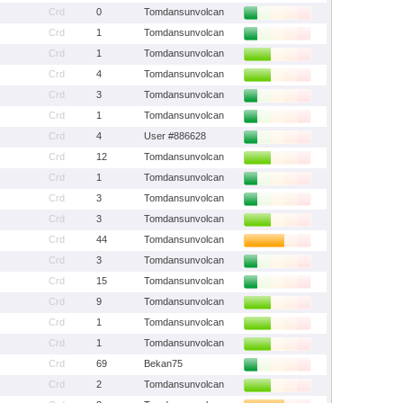
Crd
0
Tomdansunvolcan
Crd
1
Tomdansunvolcan
Crd
1
Tomdansunvolcan
Crd
4
Tomdansunvolcan
Crd
3
Tomdansunvolcan
Crd
1
Tomdansunvolcan
Crd
4
User #886628
Crd
12
Tomdansunvolcan
Crd
1
Tomdansunvolcan
Crd
3
Tomdansunvolcan
Crd
3
Tomdansunvolcan
Crd
44
Tomdansunvolcan
Crd
3
Tomdansunvolcan
Crd
15
Tomdansunvolcan
Crd
9
Tomdansunvolcan
Crd
1
Tomdansunvolcan
Crd
1
Tomdansunvolcan
Crd
69
Bekan75
Crd
2
Tomdansunvolcan