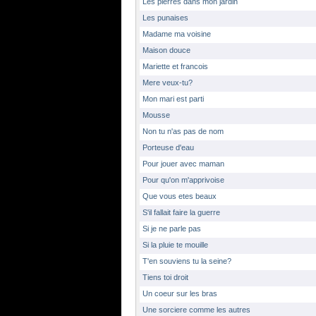
Les pierres dans mon jardin
Les punaises
Madame ma voisine
Maison douce
Mariette et francois
Mere veux-tu?
Mon mari est parti
Mousse
Non tu n'as pas de nom
Porteuse d'eau
Pour jouer avec maman
Pour qu'on m'apprivoise
Que vous etes beaux
S'il fallait faire la guerre
Si je ne parle pas
Si la pluie te mouille
T'en souviens tu la seine?
Tiens toi droit
Un coeur sur les bras
Une sorciere comme les autres