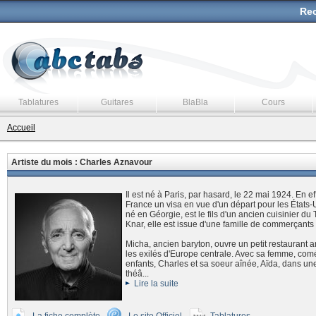
Rec
Tablatures
Guitares
BlaBla
Cours
Accueil
Artiste du mois : Charles Aznavour
Il est né à Paris, par hasard, le 22 mai 1924. En e
France un visa en vue d'un départ pour les États
né en Géorgie, est le fils d'un ancien cuisinier du 
Knar, elle est issue d'une famille de commerçant
Micha, ancien baryton, ouvre un petit restaurant a
les exilés d'Europe centrale. Avec sa femme, comé
enfants, Charles et sa soeur aînée, Aïda, dans u
théâ...
Lire la suite