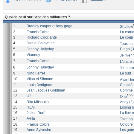
La fiche complète
Le site Officiel
Tablatures
Quoi de neuf sur l'abc des tablatures ?
1
Bradley cooper et lady gaga
Shallow
2
Francis Cabrel
La corri
3
Richard Cocciante
Le coup 
4
Daniel Balavoine
Tous les 
5
Johnny Hallyday
Diego (3
6
Vianney
Je m'en 
7
Francis Cabrel
L'encre 
8
Johnny Hallyday
Je te pr
9
Nino Ferrer
Le sud
10
Vitaa et Slimane
Avant toi
11
Louis Bertignac
Ces idée
12
Jean Jacques Goldman
Comme t
3 Vi
13
U2
One
14
Rita Mitsouko
Andy (2)
15
REM
Losing m
16
Julien Doré
La fièvre
17
A-Ha
Take on 
18
Francis Cabrel
Octobre
19
Anne Sylvestre
Les gens