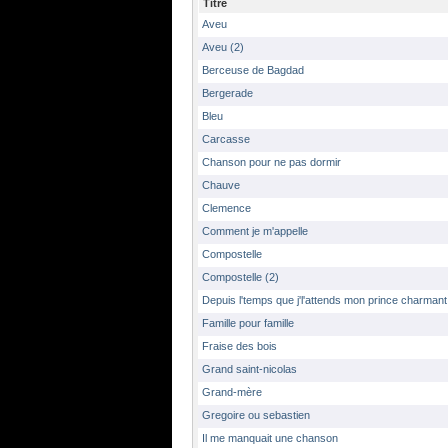
Titre
Aveu
Aveu (2)
Berceuse de Bagdad
Bergerade
Bleu
Carcasse
Chanson pour ne pas dormir
Chauve
Clemence
Comment je m'appelle
Compostelle
Compostelle (2)
Depuis l'temps que j'l'attends mon prince charmant
Famille pour famille
Fraise des bois
Grand saint-nicolas
Grand-mère
Gregoire ou sebastien
Il me manquait une chanson