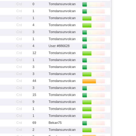
Crd
0
Tomdansunvolcan
Crd
1
Tomdansunvolcan
Crd
1
Tomdansunvolcan
Crd
4
Tomdansunvolcan
Crd
3
Tomdansunvolcan
Crd
1
Tomdansunvolcan
Crd
4
User #886628
Crd
12
Tomdansunvolcan
Crd
1
Tomdansunvolcan
Crd
3
Tomdansunvolcan
Crd
3
Tomdansunvolcan
Crd
44
Tomdansunvolcan
Crd
3
Tomdansunvolcan
Crd
15
Tomdansunvolcan
Crd
9
Tomdansunvolcan
Crd
1
Tomdansunvolcan
Crd
1
Tomdansunvolcan
Crd
69
Bekan75
Crd
2
Tomdansunvolcan