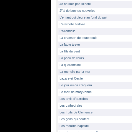
Je ne suis pas si bete
J\'ai de bonnes nouvelles
L'enfant qui pleure au fond du puit
L'éternelle histoire
L'hirondelle
La chanson de toute seule
La faute à eve
La fille du vent
La peau de l'ours
La quarantaine
La rochelle par la mer
Lazare et Cecile
Le jour ou ca craquera
Le mari de maryvonne
Les amis d'autrefois
Les cathedrales
Les fruits de Clemence
Les gens qui doutent
Les moulins baptiste