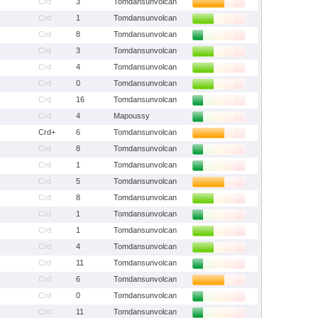
Crd
3
Tomdansunvolcan
Crd
1
Tomdansunvolcan
Crd
8
Tomdansunvolcan
Crd
3
Tomdansunvolcan
Crd
4
Tomdansunvolcan
Crd
0
Tomdansunvolcan
Crd
16
Tomdansunvolcan
Crd
4
Mapoussy
Crd+
6
Tomdansunvolcan
Crd
8
Tomdansunvolcan
Crd
1
Tomdansunvolcan
Crd
5
Tomdansunvolcan
Crd
8
Tomdansunvolcan
Crd
1
Tomdansunvolcan
Crd
1
Tomdansunvolcan
Crd
4
Tomdansunvolcan
Crd
11
Tomdansunvolcan
Crd
6
Tomdansunvolcan
Crd
0
Tomdansunvolcan
Crd
11
Tomdansunvolcan