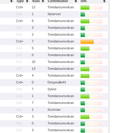
Type
Vues
Contributeur
Diff.
Crd+
12
Tomdansunvolcan
Crd
1
Sistervivi
Crd+
6
Tomdansunvolcan
Crd
3
Tomdansunvolcan
Crd
2
Tomdansunvolcan
Crd+
7
Tomdansunvolcan
Crd
5
Tomdansunvolcan
Crd
0
Tomdansunvolcan
Crd
20
Tomdansunvolcan
Crd
13
Tomdansunvolcan
Crd+
4
Tomdansunvolcan
Crd+
0
Despouille43
Crd
7
Sylvei
Crd
1
Tomdansunvolcan
Crd
7
Tomdansunvolcan
Crd
1
Scorman
Crd+
3
Tomdansunvolcan
Crd
0
Tomdansunvolcan
Crd
3
Tomdansunvolcan