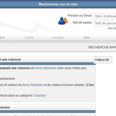
Rechercher sur le site
Pseudo ou Email :
Mot de passe :
Mot de
aBla
Cours
Les plus
Web
RECHERCHE RAPI
it une chanson
anquait une chanson
de
Anne Sylvestre
mais vous n'êtes pas
atuitement.
res et vidéos de
Anne Sylvestre
et de milliers d'autres artistes.
C’est
ntrant dans la catégorie
Chanson
lvestre