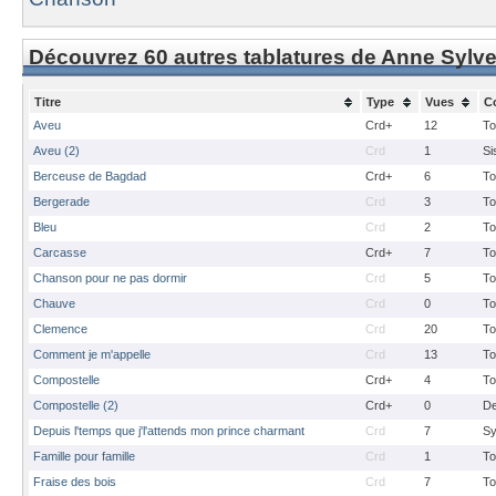
Découvrez 60 autres tablatures de Anne Sylve
Titre
Type
Vues
C
Aveu
Crd+
12
To
Aveu (2)
Crd
1
Si
Berceuse de Bagdad
Crd+
6
To
Bergerade
Crd
3
To
Bleu
Crd
2
To
Carcasse
Crd+
7
To
Chanson pour ne pas dormir
Crd
5
To
Chauve
Crd
0
To
Clemence
Crd
20
To
Comment je m'appelle
Crd
13
To
Compostelle
Crd+
4
To
Compostelle (2)
Crd+
0
De
Depuis l'temps que j'l'attends mon prince charmant
Crd
7
Sy
Famille pour famille
Crd
1
To
Fraise des bois
Crd
7
To