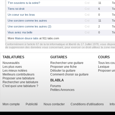
T'en souviens tu la seine?
Crd
11
To
Tiens toi droit
Crd
6
To
Un coeur sur les bras
Crd
0
To
Une sorciere comme les autres
Crd
11
To
Une sorciere comme les autres (2)
Crd
2
To
Vous aviez ma belle
Crd
0
To
More
Maison douce tabs
at 911 tabs.com
Conformément à l’article 67 de la loi informatique et liberté du 17 Juillet 1978, vous dispos
de suppression des données vous concernant, pour exercer ce droit utilisez la zone m
TABLATURES
GUITARES
COURS
Nouveautés
Rechercher une guitare
Tous les co
Les plus vues
Proposer une fiche
Lexique
Les mieux notées
Débuter la guitare
Proposer un
Meilleurs contributeurs
Comment choisir sa guitare
Proposer une tablature
BLABLA
Rechercher une tablature
C'est quoi une tablature ?
Forums
Petites Annonces
Mon compte
Publicité
Nous contacter
Conditions d'utilisations
Inf