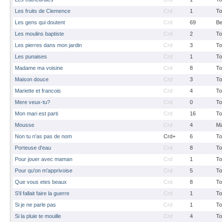
Les fruits de Clemence
Crd
1
To
Les gens qui doutent
Crd
69
B
Les moulins baptiste
Crd
2
To
Les pierres dans mon jardin
Crd
3
To
Les punaises
Crd
1
To
Madame ma voisine
Crd
8
To
Maison douce
Crd
3
To
Mariette et francois
Crd
4
To
Mere veux-tu?
Crd
0
To
Mon mari est parti
Crd
16
To
Mousse
Crd
4
M
Non tu n'as pas de nom
Crd+
6
To
Porteuse d'eau
Crd
8
To
Pour jouer avec maman
Crd
1
To
Pour qu'on m'apprivoise
Crd
5
To
Que vous etes beaux
Crd
8
To
S'il fallait faire la guerre
Crd
1
To
Si je ne parle pas
Crd
1
To
Si la pluie te mouille
Crd
4
To