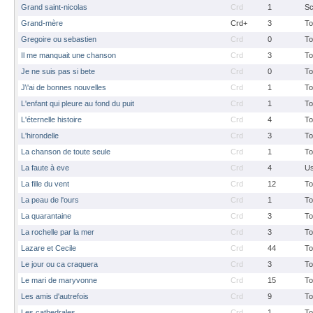
Grand saint-nicolas
Crd
1
S
Grand-mère
Crd+
3
To
Gregoire ou sebastien
Crd
0
To
Il me manquait une chanson
Crd
3
To
Je ne suis pas si bete
Crd
0
To
J\'ai de bonnes nouvelles
Crd
1
To
L'enfant qui pleure au fond du puit
Crd
1
To
L'éternelle histoire
Crd
4
To
L'hirondelle
Crd
3
To
La chanson de toute seule
Crd
1
To
La faute à eve
Crd
4
Us
La fille du vent
Crd
12
To
La peau de l'ours
Crd
1
To
La quarantaine
Crd
3
To
La rochelle par la mer
Crd
3
To
Lazare et Cecile
Crd
44
To
Le jour ou ca craquera
Crd
3
To
Le mari de maryvonne
Crd
15
To
Les amis d'autrefois
Crd
9
To
Les cathedrales
Crd
1
To