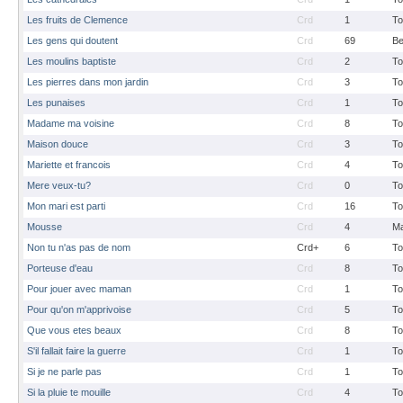
Les fruits de Clemence
Crd
1
To
Les gens qui doutent
Crd
69
B
Les moulins baptiste
Crd
2
To
Les pierres dans mon jardin
Crd
3
To
Les punaises
Crd
1
To
Madame ma voisine
Crd
8
To
Maison douce
Crd
3
To
Mariette et francois
Crd
4
To
Mere veux-tu?
Crd
0
To
Mon mari est parti
Crd
16
To
Mousse
Crd
4
M
Non tu n'as pas de nom
Crd+
6
To
Porteuse d'eau
Crd
8
To
Pour jouer avec maman
Crd
1
To
Pour qu'on m'apprivoise
Crd
5
To
Que vous etes beaux
Crd
8
To
S'il fallait faire la guerre
Crd
1
To
Si je ne parle pas
Crd
1
To
Si la pluie te mouille
Crd
4
To