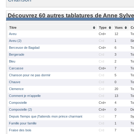
Découvrez 60 autres tablatures de Anne Sylve
Titre
Type
Vues
C
Aveu
Crd+
12
To
Aveu (2)
Crd
1
Si
Berceuse de Bagdad
Crd+
6
To
Bergerade
Crd
3
To
Bleu
Crd
2
To
Carcasse
Crd+
7
To
Chanson pour ne pas dormir
Crd
5
To
Chauve
Crd
0
To
Clemence
Crd
20
To
Comment je m'appelle
Crd
13
To
Compostelle
Crd+
4
To
Compostelle (2)
Crd+
0
De
Depuis l'temps que j'l'attends mon prince charmant
Crd
7
Sy
Famille pour famille
Crd
1
To
Fraise des bois
Crd
7
To