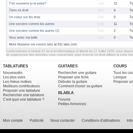
T'en souviens tu la seine?
Crd
11
To
Tiens toi droit
Crd
6
To
Un coeur sur les bras
Crd
0
To
Une sorciere comme les autres
Crd
11
To
Une sorciere comme les autres (2)
Crd
2
To
Vous aviez ma belle
Crd
0
To
More
Madame ma voisine tabs
at 911 tabs.com
Conformément à l’article 67 de la loi informatique et liberté du 17 Juillet 1978, vous dispos
de suppression des données vous concernant, pour exercer ce droit utilisez la zone m
TABLATURES
GUITARES
COURS
Nouveautés
Rechercher une guitare
Tous les co
Les plus vues
Proposer une fiche
Lexique
Les mieux notées
Débuter la guitare
Proposer un
Meilleurs contributeurs
Comment choisir sa guitare
Proposer une tablature
BLABLA
Rechercher une tablature
C'est quoi une tablature ?
Forums
Petites Annonces
Mon compte
Publicité
Nous contacter
Conditions d'utilisations
Inf