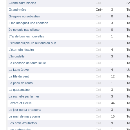
Grand saint-nicolas
Crd
1
S
Grand-mère
Crd+
3
To
Gregoire ou sebastien
Crd
0
To
Il me manquait une chanson
Crd
3
To
Je ne suis pas si bete
Crd
0
To
J\'ai de bonnes nouvelles
Crd
1
To
L'enfant qui pleure au fond du puit
Crd
1
To
L'éternelle histoire
Crd
4
To
L'hirondelle
Crd
3
To
La chanson de toute seule
Crd
1
To
La faute à eve
Crd
4
Us
La fille du vent
Crd
12
To
La peau de l'ours
Crd
1
To
La quarantaine
Crd
3
To
La rochelle par la mer
Crd
3
To
Lazare et Cecile
Crd
44
To
Le jour ou ca craquera
Crd
3
To
Le mari de maryvonne
Crd
15
To
Les amis d'autrefois
Crd
9
To
Les cathedrales
Crd
1
To