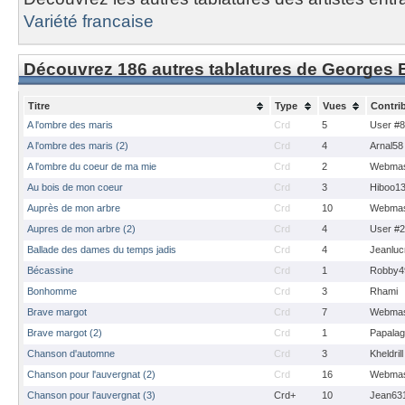
Variété francaise
Découvrez 186 autres tablatures de Georges
Titre
Type
Vues
Contri
A l'ombre des maris
Crd
5
User #
A l'ombre des maris (2)
Crd
4
Arnal58
A l'ombre du coeur de ma mie
Crd
2
Webmas
Au bois de mon coeur
Crd
3
Hiboo1
Auprès de mon arbre
Crd
10
Webmas
Aupres de mon arbre (2)
Crd
4
User #
Ballade des dames du temps jadis
Crd
4
Jeanluc
Bécassine
Crd
1
Robby4
Bonhomme
Crd
3
Rhami
Brave margot
Crd
7
Webmas
Brave margot (2)
Crd
1
Papalagu
Chanson d'automne
Crd
3
Kheldrill
Chanson pour l'auvergnat (2)
Crd
16
Webmas
Chanson pour l'auvergnat (3)
Crd+
10
Jean63