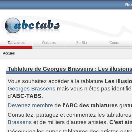
Rec
Tablatures
Guitares
BlaBla
Cours
Accueil
Tablature de Georges Brassens : Les illusion
Vous souhaitez accèder à la tablature
Les illus
Georges Brassens
mais vous n'êtes pas identi
d'
ABC-TABS
.
Devenez membre
de
l'ABC des tablatures
gratu
Consultez, partagez et commentez les tablatures
Brassens
et de milliers d'autres artistes.
C’est sim
Découvrez les autres tablatures des artistes entr