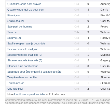
Quand les cons sont braves
Crd
0
Auberti
Quatre vingts quinze pour cent
Crd
3
Dam's
Rien à jeter
Crd
1
Pitouill
S'faire enculer
Crd
0
User #
Sale petit bonhomme
Crd
2
Peyou
Saturne
Tab
3
Webmas
Saturne (2)
Crd
4
Robby4
Sauf le respect que je vous dois.
Crd
0
Webmas
Si seulement elle était jolie
Crd
1
Webmas
Si seulement elle était jolie (2)
Crd
1
Mvbona
Si seulement elle était jolie (3)
Crd
2
Gegeto
Stances à un cambrioleur
Crd
0
User #
Supplique pour être enterré à la plage de sète
Crd
5
Webmas
Tempête dans un bénitier
Crd
1
Skarza
Tonton nestor
Crd
1
Skarza
Une jolie fleur
Crd
2
User #
More
Les illusions perdues tabs
at 911 tabs.com
Conformément à l’article 67 de la loi informatique et liberté du 17 Juillet 1978, vous dispos
de suppression des données vous concernant, pour exercer ce droit utilisez la zone m