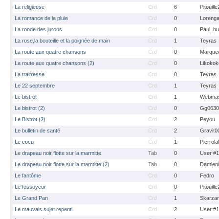
La religieuse
Crd
6
Pitouill
La romance de la pluie
Crd
0
Loreng
La ronde des jurons
Crd
0
Paul_hu
La rose,la bouteille et la poignée de main
Crd
1
Teyras
La route aux quatre chansons
Crd
0
Marque
La route aux quatre chansons (2)
Crd
0
Likokok
La traitresse
Crd
0
Teyras
Le 22 septembre
Crd
1
Teyras
Le bistrot
Crd
1
Webmas
Le bistrot (2)
Crd
0
Gg0630
Le Bistrot (2)
Crd
2
Peyou
Le bulletin de santé
Crd
2
Gravit0
Le cocu
Crd
1
Pierrola
Le drapeau noir flotte sur la marmitte
Tab
0
User #
Le drapeau noir flotte sur la marmitte (2)
Tab
0
Damien
Le fantôme
Crd
0
Fedro
Le fossoyeur
Crd
0
Pitouill
Le Grand Pan
Crd
1
Skarza
Le mauvais sujet repenti
Crd
2
User #