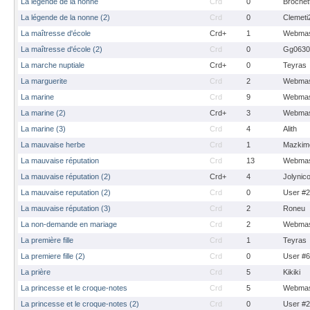
La legende de la nonne
Crd
0
Brochet
La légende de la nonne (2)
Crd
0
Clemeti
La maîtresse d'école
Crd+
1
Webmas
La maîtresse d'école (2)
Crd
0
Gg0630
La marche nuptiale
Crd+
0
Teyras
La marguerite
Crd
2
Webmas
La marine
Crd
9
Webmas
La marine (2)
Crd+
3
Webmas
La marine (3)
Crd
4
Alith
La mauvaise herbe
Crd
1
Mazkim
La mauvaise réputation
Crd
13
Webmas
La mauvaise réputation (2)
Crd+
4
Jolynic
La mauvaise reputation (2)
Crd
0
User #
La mauvaise réputation (3)
Crd
2
Roneu
La non-demande en mariage
Crd
2
Webmas
La première fille
Crd
1
Teyras
La premiere fille (2)
Crd
0
User #
La prière
Crd
5
Kikiki
La princesse et le croque-notes
Crd
5
Webmas
La princesse et le croque-notes (2)
Crd
0
User #