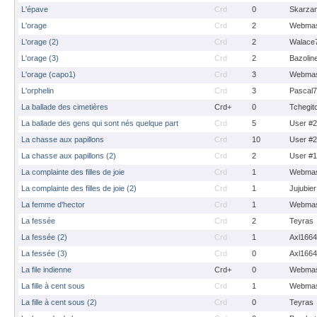
L'épave
Crd
0
Skarza
L'orage
Crd
2
Webmas
L'orage (2)
Crd
2
Walace
L'orage (3)
Crd
2
Bazolin
L'orage (capo1)
Crd
3
Webmas
L'orphelin
Crd
3
Pascal
La ballade des cimetières
Crd+
0
Tchegit
La ballade des gens qui sont nés quelque part
Crd
5
User #
La chasse aux papillons
Crd
10
User #
La chasse aux papillons (2)
Crd
2
User #
La complainte des filles de joie
Crd
1
Webmas
La complainte des filles de joie (2)
Crd
1
Jujubier
La femme d'hector
Crd
1
Webmas
La fessée
Crd
2
Teyras
La fessée (2)
Crd
1
Axl1664
La fessée (3)
Crd
0
Axl1664
La file indienne
Crd+
0
Webmas
La fille à cent sous
Crd
1
Webmas
La fille à cent sous (2)
Crd
0
Teyras