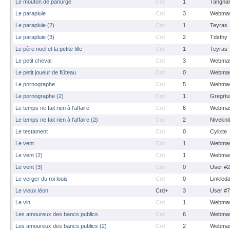
Le mouton de panurge
Crd
1
Tangna
Le parapluie
Crd
3
Webmas
Le parapluie (2)
Crd
1
Teyras
Le parapluie (3)
Crd
2
Tdxthy
Le père noël et la petite fille
Crd
1
Teyras
Le petit cheval
Crd
3
Webmas
Le petit joueur de flûteau
Crd
0
Webmas
Le pornographe
Crd
5
Webmas
Le pornographe (2)
Crd
1
Gregrtu
Le temps ne fait rien à l'affaire
Crd
6
Webmas
Le temps ne fait rien à l'affaire (2)
Crd
2
Nivekni
Le testament
Crd
0
Cylixte
Le vent
Crd
1
Webmas
Le vent (2)
Crd
1
Webmas
Le vent (3)
Crd
0
User #
Le verger du roi louis
Crd
0
Linkled
Le vieux léon
Crd+
3
User #
Le vin
Crd
1
Webmas
Les amoureux des bancs publics
Crd
6
Webmas
Les amoureux des bancs publics (2)
Crd
2
Webmas