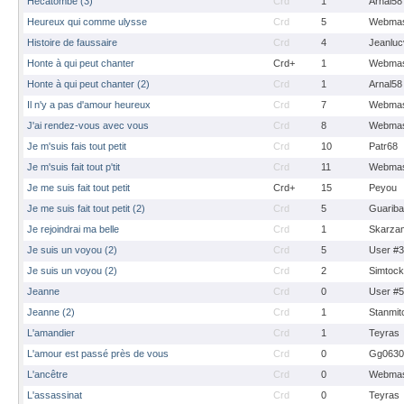
Hécatombe (3)
Crd
1
Arnal58
Heureux qui comme ulysse
Crd
5
Webmas
Histoire de faussaire
Crd
4
Jeanluc
Honte à qui peut chanter
Crd+
1
Webmas
Honte à qui peut chanter (2)
Crd
1
Arnal58
Il n'y a pas d'amour heureux
Crd
7
Webmas
J'ai rendez-vous avec vous
Crd
8
Webmas
Je m'suis fais tout petit
Crd
10
Patr68
Je m'suis fait tout p'tit
Crd
11
Webmas
Je me suis fait tout petit
Crd+
15
Peyou
Je me suis fait tout petit (2)
Crd
5
Guarib
Je rejoindrai ma belle
Crd
1
Skarza
Je suis un voyou (2)
Crd
5
User #
Je suis un voyou (2)
Crd
2
Simtoc
Jeanne
Crd
0
User #
Jeanne (2)
Crd
1
Stanmit
L'amandier
Crd
1
Teyras
L'amour est passé près de vous
Crd
0
Gg0630
L'ancêtre
Crd
0
Webmas
L'assassinat
Crd
0
Teyras