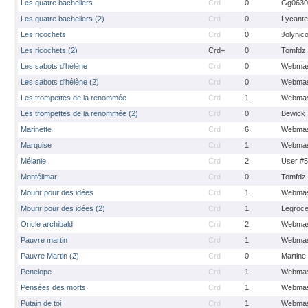
Les quatre bacheliers
Crd
0
Gg0630
Les quatre bacheliers (2)
Crd
0
Lycante
Les ricochets
Crd
0
Jolynic
Les ricochets (2)
Crd+
0
Tomfdz
Les sabots d'hélène
Crd
0
Webmas
Les sabots d'hélène (2)
Crd
0
Webmas
Les trompettes de la renommée
Crd
1
Webmas
Les trompettes de la renommée (2)
Crd
0
Bewick
Marinette
Crd
6
Webmas
Marquise
Crd
1
Webmas
Mélanie
Crd
2
User #
Montélimar
Crd
0
Tomfdz
Mourir pour des idées
Crd
1
Webmas
Mourir pour des idées (2)
Crd
1
Legroc
Oncle archibald
Crd
2
Webmas
Pauvre martin
Crd
1
Webmas
Pauvre Martin (2)
Crd
0
Martine
Penelope
Crd
1
Webmas
Pensées des morts
Crd
1
Webmas
Putain de toi
Crd
1
Webmas