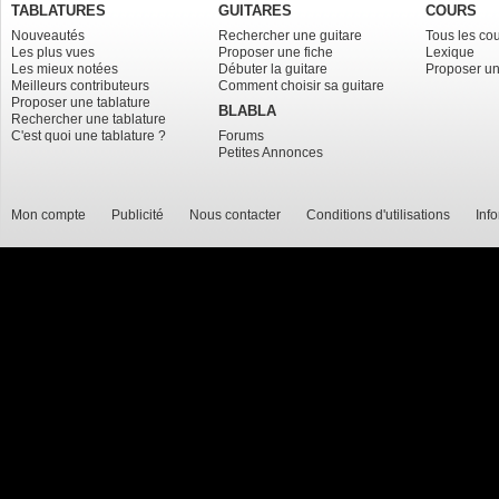
TABLATURES
GUITARES
COURS
Nouveautés
Rechercher une guitare
Tous les co
Les plus vues
Proposer une fiche
Lexique
Les mieux notées
Débuter la guitare
Proposer un
Meilleurs contributeurs
Comment choisir sa guitare
Proposer une tablature
BLABLA
Rechercher une tablature
C'est quoi une tablature ?
Forums
Petites Annonces
Mon compte
Publicité
Nous contacter
Conditions d'utilisations
Inf