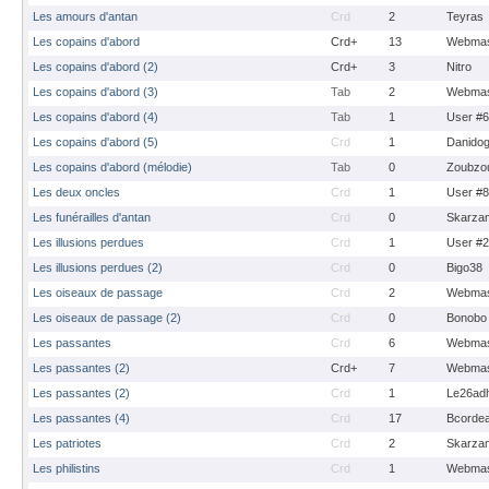
Les amours d'antan
Crd
2
Teyras
Les copains d'abord
Crd+
13
Webmas
Les copains d'abord (2)
Crd+
3
Nitro
Les copains d'abord (3)
Tab
2
Webmas
Les copains d'abord (4)
Tab
1
User #
Les copains d'abord (5)
Crd
1
Danido
Les copains d'abord (mélodie)
Tab
0
Zoubzo
Les deux oncles
Crd
1
User #
Les funérailles d'antan
Crd
0
Skarza
Les illusions perdues
Crd
1
User #
Les illusions perdues (2)
Crd
0
Bigo38
Les oiseaux de passage
Crd
2
Webmas
Les oiseaux de passage (2)
Crd
0
Bonobo
Les passantes
Crd
6
Webmas
Les passantes (2)
Crd+
7
Webmas
Les passantes (2)
Crd
1
Le26ad
Les passantes (4)
Crd
17
Bcorde
Les patriotes
Crd
2
Skarza
Les philistins
Crd
1
Webmas