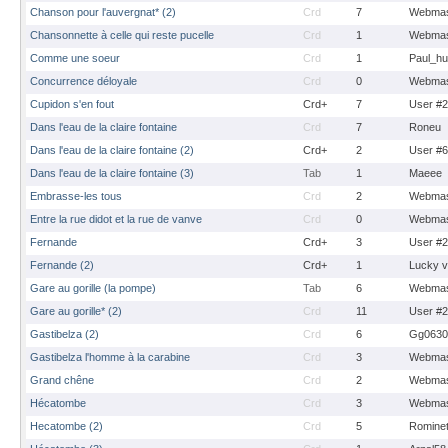
Chanson pour l'auvergnat* (2)
Crd
7
Webmas
Chansonnette à celle qui reste pucelle
Crd
1
Webmas
Comme une soeur
Crd
1
Paul_hu
Concurrence déloyale
Crd
0
Webmas
Cupidon s'en fout
Crd+
7
User #
Dans l'eau de la claire fontaine
Crd
7
Roneu
Dans l'eau de la claire fontaine (2)
Crd+
2
User #
Dans l'eau de la claire fontaine (3)
Tab
1
Maeee
Embrasse-les tous
Crd
2
Webmas
Entre la rue didot et la rue de vanve
Crd
0
Webmas
Fernande
Crd+
3
User #
Fernande (2)
Crd+
1
Lucky 
Gare au gorille (la pompe)
Tab
6
Webmas
Gare au gorille* (2)
Crd
11
User #
Gastibelza (2)
Crd
6
Gg0630
Gastibelza l'homme à la carabine
Crd
3
Webmas
Grand chêne
Crd
2
Webmas
Hécatombe
Crd
3
Webmas
Hecatombe (2)
Crd
5
Romine