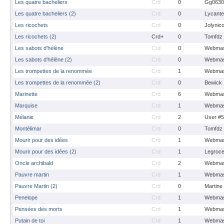
Les quatre bacheliers
Crd
0
Gg0630
Les quatre bacheliers (2)
Crd
0
Lycante
Les ricochets
Crd
0
Jolynic
Les ricochets (2)
Crd+
0
Tomfdz
Les sabots d'hélène
Crd
0
Webmas
Les sabots d'hélène (2)
Crd
0
Webmas
Les trompettes de la renommée
Crd
1
Webmas
Les trompettes de la renommée (2)
Crd
0
Bewick
Marinette
Crd
6
Webmas
Marquise
Crd
1
Webmas
Mélanie
Crd
2
User #
Montélimar
Crd
0
Tomfdz
Mourir pour des idées
Crd
1
Webmas
Mourir pour des idées (2)
Crd
1
Legroc
Oncle archibald
Crd
2
Webmas
Pauvre martin
Crd
1
Webmas
Pauvre Martin (2)
Crd
0
Martine
Penelope
Crd
1
Webmas
Pensées des morts
Crd
1
Webmas
Putain de toi
Crd
1
Webmas