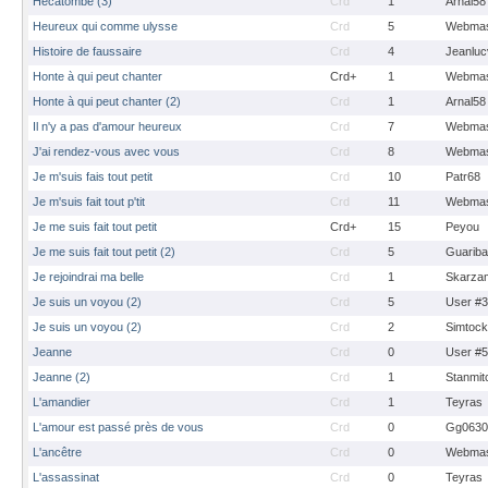
Hécatombe (3)
Crd
1
Arnal58
Heureux qui comme ulysse
Crd
5
Webmas
Histoire de faussaire
Crd
4
Jeanluc
Honte à qui peut chanter
Crd+
1
Webmas
Honte à qui peut chanter (2)
Crd
1
Arnal58
Il n'y a pas d'amour heureux
Crd
7
Webmas
J'ai rendez-vous avec vous
Crd
8
Webmas
Je m'suis fais tout petit
Crd
10
Patr68
Je m'suis fait tout p'tit
Crd
11
Webmas
Je me suis fait tout petit
Crd+
15
Peyou
Je me suis fait tout petit (2)
Crd
5
Guarib
Je rejoindrai ma belle
Crd
1
Skarza
Je suis un voyou (2)
Crd
5
User #
Je suis un voyou (2)
Crd
2
Simtoc
Jeanne
Crd
0
User #
Jeanne (2)
Crd
1
Stanmit
L'amandier
Crd
1
Teyras
L'amour est passé près de vous
Crd
0
Gg0630
L'ancêtre
Crd
0
Webmas
L'assassinat
Crd
0
Teyras