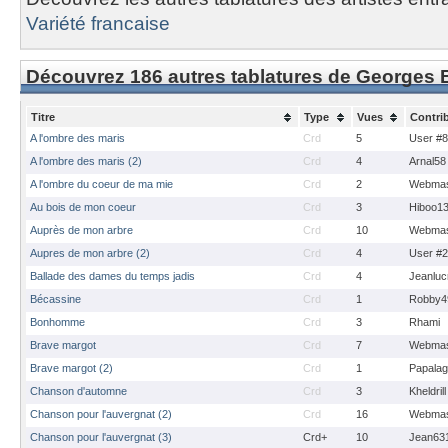
Variété francaise
Découvrez 186 autres tablatures de Georges
Titre
Type
Vues
Contri
A l'ombre des maris
Crd
5
User #
A l'ombre des maris (2)
Crd
4
Arnal58
A l'ombre du coeur de ma mie
Crd
2
Webmas
Au bois de mon coeur
Crd
3
Hiboo1
Auprès de mon arbre
Crd
10
Webmas
Aupres de mon arbre (2)
Crd
4
User #
Ballade des dames du temps jadis
Crd
4
Jeanluc
Bécassine
Crd
1
Robby4
Bonhomme
Crd
3
Rhami
Brave margot
Crd
7
Webmas
Brave margot (2)
Crd
1
Papalagu
Chanson d'automne
Crd
3
Kheldrill
Chanson pour l'auvergnat (2)
Crd
16
Webmas
Chanson pour l'auvergnat (3)
Crd+
10
Jean63