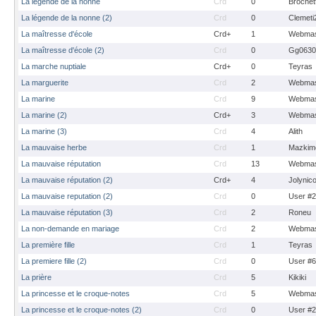
La legende de la nonne
Crd
0
Brochet
La légende de la nonne (2)
Crd
0
Clemeti
La maîtresse d'école
Crd+
1
Webmas
La maîtresse d'école (2)
Crd
0
Gg0630
La marche nuptiale
Crd+
0
Teyras
La marguerite
Crd
2
Webmas
La marine
Crd
9
Webmas
La marine (2)
Crd+
3
Webmas
La marine (3)
Crd
4
Alith
La mauvaise herbe
Crd
1
Mazkim
La mauvaise réputation
Crd
13
Webmas
La mauvaise réputation (2)
Crd+
4
Jolynic
La mauvaise reputation (2)
Crd
0
User #
La mauvaise réputation (3)
Crd
2
Roneu
La non-demande en mariage
Crd
2
Webmas
La première fille
Crd
1
Teyras
La premiere fille (2)
Crd
0
User #
La prière
Crd
5
Kikiki
La princesse et le croque-notes
Crd
5
Webmas
La princesse et le croque-notes (2)
Crd
0
User #