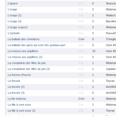
L'épave
Crd
0
Skarza
L'orage
Crd
2
Webmas
L'orage (2)
Crd
2
Walace
L'orage (3)
Crd
2
Bazolin
L'orage (capo1)
Crd
3
Webmas
L'orphelin
Crd
3
Pascal
La ballade des cimetières
Crd+
0
Tchegit
La ballade des gens qui sont nés quelque part
Crd
5
User #
La chasse aux papillons
Crd
10
User #
La chasse aux papillons (2)
Crd
2
User #
La complainte des filles de joie
Crd
1
Webmas
La complainte des filles de joie (2)
Crd
1
Jujubier
La femme d'hector
Crd
1
Webmas
La fessée
Crd
2
Teyras
La fessée (2)
Crd
1
Axl1664
La fessée (3)
Crd
0
Axl1664
La file indienne
Crd+
0
Webmas
La fille à cent sous
Crd
1
Webmas
La fille à cent sous (2)
Crd
0
Teyras