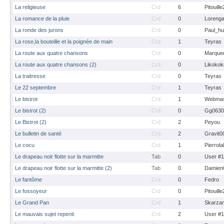
La religieuse
Crd
6
Pitouill
La romance de la pluie
Crd
0
Loreng
La ronde des jurons
Crd
0
Paul_hu
La rose,la bouteille et la poignée de main
Crd
1
Teyras
La route aux quatre chansons
Crd
0
Marque
La route aux quatre chansons (2)
Crd
0
Likokok
La traitresse
Crd
0
Teyras
Le 22 septembre
Crd
1
Teyras
Le bistrot
Crd
1
Webmas
Le bistrot (2)
Crd
0
Gg0630
Le Bistrot (2)
Crd
2
Peyou
Le bulletin de santé
Crd
2
Gravit0
Le cocu
Crd
1
Pierrola
Le drapeau noir flotte sur la marmitte
Tab
0
User #
Le drapeau noir flotte sur la marmitte (2)
Tab
0
Damien
Le fantôme
Crd
0
Fedro
Le fossoyeur
Crd
0
Pitouill
Le Grand Pan
Crd
1
Skarza
Le mauvais sujet repenti
Crd
2
User #