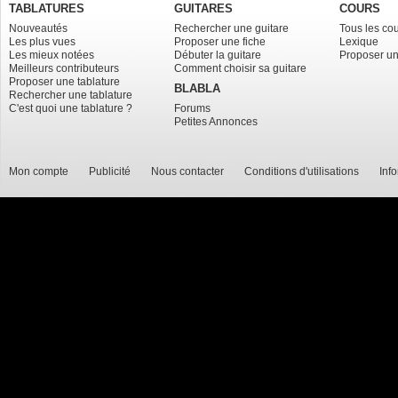
TABLATURES
GUITARES
COURS
Nouveautés
Rechercher une guitare
Tous les co
Les plus vues
Proposer une fiche
Lexique
Les mieux notées
Débuter la guitare
Proposer un
Meilleurs contributeurs
Comment choisir sa guitare
Proposer une tablature
BLABLA
Rechercher une tablature
C'est quoi une tablature ?
Forums
Petites Annonces
Mon compte
Publicité
Nous contacter
Conditions d'utilisations
Inf