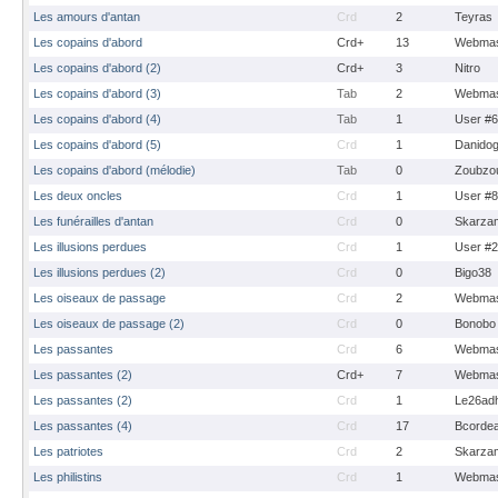
Les amours d'antan
Crd
2
Teyras
Les copains d'abord
Crd+
13
Webmas
Les copains d'abord (2)
Crd+
3
Nitro
Les copains d'abord (3)
Tab
2
Webmas
Les copains d'abord (4)
Tab
1
User #
Les copains d'abord (5)
Crd
1
Danido
Les copains d'abord (mélodie)
Tab
0
Zoubzo
Les deux oncles
Crd
1
User #
Les funérailles d'antan
Crd
0
Skarza
Les illusions perdues
Crd
1
User #
Les illusions perdues (2)
Crd
0
Bigo38
Les oiseaux de passage
Crd
2
Webmas
Les oiseaux de passage (2)
Crd
0
Bonobo
Les passantes
Crd
6
Webmas
Les passantes (2)
Crd+
7
Webmas
Les passantes (2)
Crd
1
Le26ad
Les passantes (4)
Crd
17
Bcorde
Les patriotes
Crd
2
Skarza
Les philistins
Crd
1
Webmas