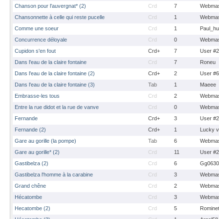
Chanson pour l'auvergnat* (2)
Crd
7
Webmas
Chansonnette à celle qui reste pucelle
Crd
1
Webmas
Comme une soeur
Crd
1
Paul_hu
Concurrence déloyale
Crd
0
Webmas
Cupidon s'en fout
Crd+
7
User #
Dans l'eau de la claire fontaine
Crd
7
Roneu
Dans l'eau de la claire fontaine (2)
Crd+
2
User #
Dans l'eau de la claire fontaine (3)
Tab
1
Maeee
Embrasse-les tous
Crd
2
Webmas
Entre la rue didot et la rue de vanve
Crd
0
Webmas
Fernande
Crd+
3
User #
Fernande (2)
Crd+
1
Lucky 
Gare au gorille (la pompe)
Tab
6
Webmas
Gare au gorille* (2)
Crd
11
User #
Gastibelza (2)
Crd
6
Gg0630
Gastibelza l'homme à la carabine
Crd
3
Webmas
Grand chêne
Crd
2
Webmas
Hécatombe
Crd
3
Webmas
Hecatombe (2)
Crd
5
Romine