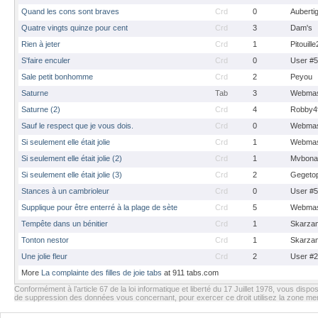
Quand les cons sont braves
Crd
0
Auberti
Quatre vingts quinze pour cent
Crd
3
Dam's
Rien à jeter
Crd
1
Pitouill
S'faire enculer
Crd
0
User #
Sale petit bonhomme
Crd
2
Peyou
Saturne
Tab
3
Webmas
Saturne (2)
Crd
4
Robby4
Sauf le respect que je vous dois.
Crd
0
Webmas
Si seulement elle était jolie
Crd
1
Webmas
Si seulement elle était jolie (2)
Crd
1
Mvbona
Si seulement elle était jolie (3)
Crd
2
Gegeto
Stances à un cambrioleur
Crd
0
User #
Supplique pour être enterré à la plage de sète
Crd
5
Webmas
Tempête dans un bénitier
Crd
1
Skarza
Tonton nestor
Crd
1
Skarza
Une jolie fleur
Crd
2
User #
More
La complainte des filles de joie tabs
at 911 tabs.com
Conformément à l’article 67 de la loi informatique et liberté du 17 Juillet 1978, vous dispos
de suppression des données vous concernant, pour exercer ce droit utilisez la zone m