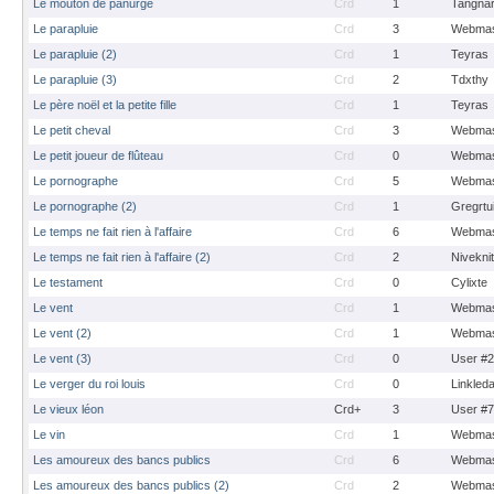
Le mouton de panurge
Crd
1
Tangna
Le parapluie
Crd
3
Webmas
Le parapluie (2)
Crd
1
Teyras
Le parapluie (3)
Crd
2
Tdxthy
Le père noël et la petite fille
Crd
1
Teyras
Le petit cheval
Crd
3
Webmas
Le petit joueur de flûteau
Crd
0
Webmas
Le pornographe
Crd
5
Webmas
Le pornographe (2)
Crd
1
Gregrtu
Le temps ne fait rien à l'affaire
Crd
6
Webmas
Le temps ne fait rien à l'affaire (2)
Crd
2
Nivekni
Le testament
Crd
0
Cylixte
Le vent
Crd
1
Webmas
Le vent (2)
Crd
1
Webmas
Le vent (3)
Crd
0
User #
Le verger du roi louis
Crd
0
Linkled
Le vieux léon
Crd+
3
User #
Le vin
Crd
1
Webmas
Les amoureux des bancs publics
Crd
6
Webmas
Les amoureux des bancs publics (2)
Crd
2
Webmas