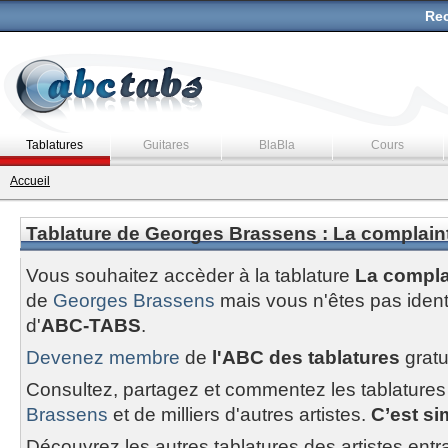
Rec
Tablatures
Guitares
BlaBla
Cours
Accueil
Tablature de Georges Brassens : La complainte
Vous souhaitez accèder à la tablature
La complai
de
Georges Brassens
mais vous n'êtes pas ide
d'
ABC-TABS
.
Devenez membre
de
l'ABC des tablatures
gratu
Consultez, partagez et commentez les tablatures
Brassens
et de milliers d'autres artistes.
C’est sim
Découvrez les autres tablatures des artistes entr