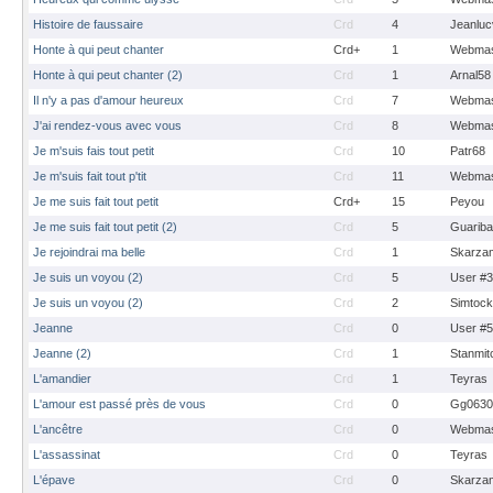
Histoire de faussaire
Crd
4
Jeanluc
Honte à qui peut chanter
Crd+
1
Webmas
Honte à qui peut chanter (2)
Crd
1
Arnal58
Il n'y a pas d'amour heureux
Crd
7
Webmas
J'ai rendez-vous avec vous
Crd
8
Webmas
Je m'suis fais tout petit
Crd
10
Patr68
Je m'suis fait tout p'tit
Crd
11
Webmas
Je me suis fait tout petit
Crd+
15
Peyou
Je me suis fait tout petit (2)
Crd
5
Guarib
Je rejoindrai ma belle
Crd
1
Skarza
Je suis un voyou (2)
Crd
5
User #
Je suis un voyou (2)
Crd
2
Simtoc
Jeanne
Crd
0
User #
Jeanne (2)
Crd
1
Stanmit
L'amandier
Crd
1
Teyras
L'amour est passé près de vous
Crd
0
Gg0630
L'ancêtre
Crd
0
Webmas
L'assassinat
Crd
0
Teyras
L'épave
Crd
0
Skarza