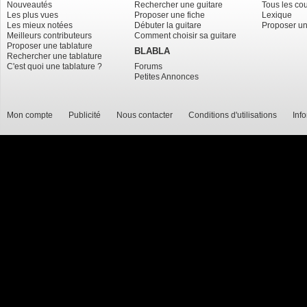
Nouveautés
Rechercher une guitare
Tous les co
Les plus vues
Proposer une fiche
Lexique
Les mieux notées
Débuter la guitare
Proposer un
Meilleurs contributeurs
Comment choisir sa guitare
Proposer une tablature
BLABLA
Rechercher une tablature
C'est quoi une tablature ?
Forums
Petites Annonces
Mon compte
Publicité
Nous contacter
Conditions d'utilisations
Inf