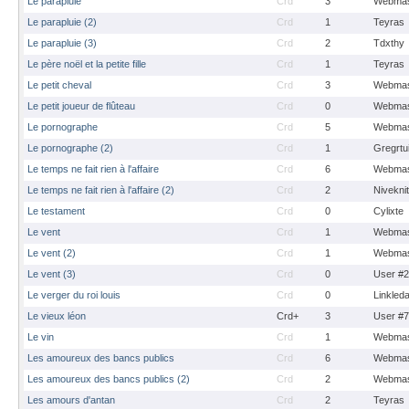
Le parapluie
Crd
3
Webmas
Le parapluie (2)
Crd
1
Teyras
Le parapluie (3)
Crd
2
Tdxthy
Le père noël et la petite fille
Crd
1
Teyras
Le petit cheval
Crd
3
Webmas
Le petit joueur de flûteau
Crd
0
Webmas
Le pornographe
Crd
5
Webmas
Le pornographe (2)
Crd
1
Gregrtu
Le temps ne fait rien à l'affaire
Crd
6
Webmas
Le temps ne fait rien à l'affaire (2)
Crd
2
Nivekni
Le testament
Crd
0
Cylixte
Le vent
Crd
1
Webmas
Le vent (2)
Crd
1
Webmas
Le vent (3)
Crd
0
User #
Le verger du roi louis
Crd
0
Linkled
Le vieux léon
Crd+
3
User #
Le vin
Crd
1
Webmas
Les amoureux des bancs publics
Crd
6
Webmas
Les amoureux des bancs publics (2)
Crd
2
Webmas
Les amours d'antan
Crd
2
Teyras