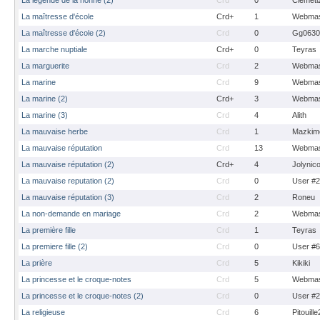
La légende de la nonne (2)
Crd
0
Clemeti
La maîtresse d'école
Crd+
1
Webmas
La maîtresse d'école (2)
Crd
0
Gg0630
La marche nuptiale
Crd+
0
Teyras
La marguerite
Crd
2
Webmas
La marine
Crd
9
Webmas
La marine (2)
Crd+
3
Webmas
La marine (3)
Crd
4
Alith
La mauvaise herbe
Crd
1
Mazkim
La mauvaise réputation
Crd
13
Webmas
La mauvaise réputation (2)
Crd+
4
Jolynic
La mauvaise reputation (2)
Crd
0
User #
La mauvaise réputation (3)
Crd
2
Roneu
La non-demande en mariage
Crd
2
Webmas
La première fille
Crd
1
Teyras
La premiere fille (2)
Crd
0
User #
La prière
Crd
5
Kikiki
La princesse et le croque-notes
Crd
5
Webmas
La princesse et le croque-notes (2)
Crd
0
User #
La religieuse
Crd
6
Pitouill