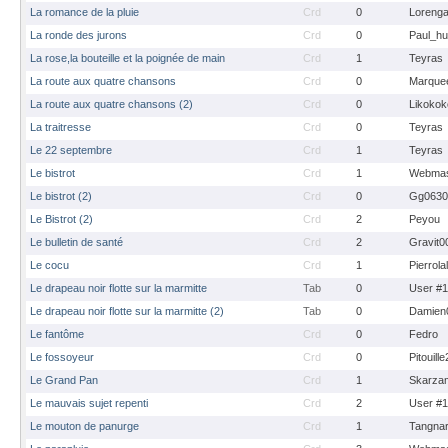
La romance de la pluie
Crd
0
Loreng
La ronde des jurons
Crd
0
Paul_hu
La rose,la bouteille et la poignée de main
Crd
1
Teyras
La route aux quatre chansons
Crd
0
Marque
La route aux quatre chansons (2)
Crd
0
Likokok
La traitresse
Crd
0
Teyras
Le 22 septembre
Crd
1
Teyras
Le bistrot
Crd
1
Webmas
Le bistrot (2)
Crd
0
Gg0630
Le Bistrot (2)
Crd
2
Peyou
Le bulletin de santé
Crd
2
Gravit0
Le cocu
Crd
1
Pierrola
Le drapeau noir flotte sur la marmitte
Tab
0
User #
Le drapeau noir flotte sur la marmitte (2)
Tab
0
Damien
Le fantôme
Crd
0
Fedro
Le fossoyeur
Crd
0
Pitouill
Le Grand Pan
Crd
1
Skarza
Le mauvais sujet repenti
Crd
2
User #
Le mouton de panurge
Crd
1
Tangna