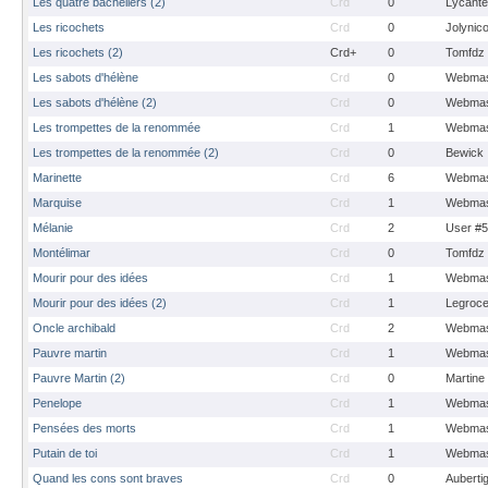
Les quatre bacheliers (2)
Crd
0
Lycante
Les ricochets
Crd
0
Jolynic
Les ricochets (2)
Crd+
0
Tomfdz
Les sabots d'hélène
Crd
0
Webmas
Les sabots d'hélène (2)
Crd
0
Webmas
Les trompettes de la renommée
Crd
1
Webmas
Les trompettes de la renommée (2)
Crd
0
Bewick
Marinette
Crd
6
Webmas
Marquise
Crd
1
Webmas
Mélanie
Crd
2
User #
Montélimar
Crd
0
Tomfdz
Mourir pour des idées
Crd
1
Webmas
Mourir pour des idées (2)
Crd
1
Legroc
Oncle archibald
Crd
2
Webmas
Pauvre martin
Crd
1
Webmas
Pauvre Martin (2)
Crd
0
Martine
Penelope
Crd
1
Webmas
Pensées des morts
Crd
1
Webmas
Putain de toi
Crd
1
Webmas
Quand les cons sont braves
Crd
0
Auberti