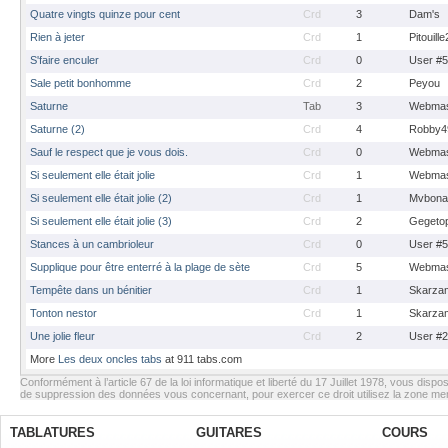
Quatre vingts quinze pour cent
Crd
3
Dam's
Rien à jeter
Crd
1
Pitouill
S'faire enculer
Crd
0
User #
Sale petit bonhomme
Crd
2
Peyou
Saturne
Tab
3
Webmas
Saturne (2)
Crd
4
Robby4
Sauf le respect que je vous dois.
Crd
0
Webmas
Si seulement elle était jolie
Crd
1
Webmas
Si seulement elle était jolie (2)
Crd
1
Mvbona
Si seulement elle était jolie (3)
Crd
2
Gegeto
Stances à un cambrioleur
Crd
0
User #
Supplique pour être enterré à la plage de sète
Crd
5
Webmas
Tempête dans un bénitier
Crd
1
Skarza
Tonton nestor
Crd
1
Skarza
Une jolie fleur
Crd
2
User #
More
Les deux oncles tabs
at 911 tabs.com
Conformément à l’article 67 de la loi informatique et liberté du 17 Juillet 1978, vous dispos
de suppression des données vous concernant, pour exercer ce droit utilisez la zone m
TABLATURES
GUITARES
COURS