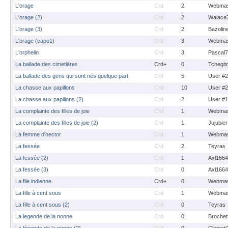
L'orage
Crd
2
Webmas
L'orage (2)
Crd
2
Walace
L'orage (3)
Crd
2
Bazolin
L'orage (capo1)
Crd
3
Webmas
L'orphelin
Crd
3
Pascal
La ballade des cimetières
Crd+
0
Tchegit
La ballade des gens qui sont nés quelque part
Crd
5
User #
La chasse aux papillons
Crd
10
User #
La chasse aux papillons (2)
Crd
2
User #
La complainte des filles de joie
Crd
1
Webmas
La complainte des filles de joie (2)
Crd
1
Jujubier
La femme d'hector
Crd
1
Webmas
La fessée
Crd
2
Teyras
La fessée (2)
Crd
1
Axl1664
La fessée (3)
Crd
0
Axl1664
La file indienne
Crd+
0
Webmas
La fille à cent sous
Crd
1
Webmas
La fille à cent sous (2)
Crd
0
Teyras
La legende de la nonne
Crd
0
Brochet