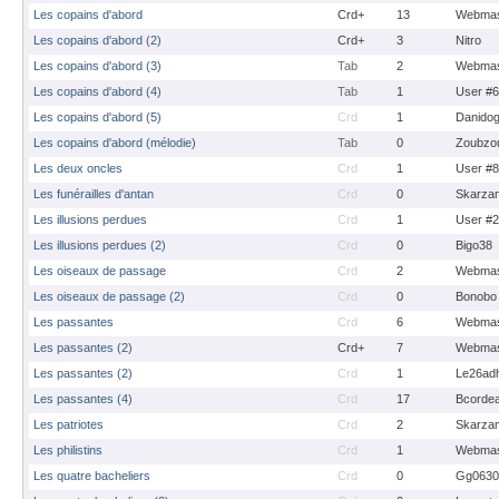
Les copains d'abord
Crd+
13
Webmas
Les copains d'abord (2)
Crd+
3
Nitro
Les copains d'abord (3)
Tab
2
Webmas
Les copains d'abord (4)
Tab
1
User #
Les copains d'abord (5)
Crd
1
Danido
Les copains d'abord (mélodie)
Tab
0
Zoubzo
Les deux oncles
Crd
1
User #
Les funérailles d'antan
Crd
0
Skarza
Les illusions perdues
Crd
1
User #
Les illusions perdues (2)
Crd
0
Bigo38
Les oiseaux de passage
Crd
2
Webmas
Les oiseaux de passage (2)
Crd
0
Bonobo
Les passantes
Crd
6
Webmas
Les passantes (2)
Crd+
7
Webmas
Les passantes (2)
Crd
1
Le26ad
Les passantes (4)
Crd
17
Bcorde
Les patriotes
Crd
2
Skarza
Les philistins
Crd
1
Webmas
Les quatre bacheliers
Crd
0
Gg0630