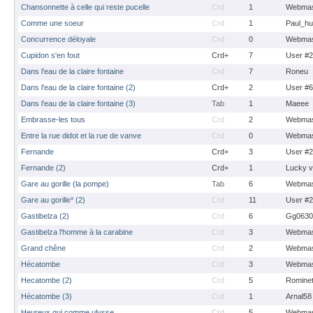
Chansonnette à celle qui reste pucelle
Crd
1
Webmas
Comme une soeur
Crd
1
Paul_hu
Concurrence déloyale
Crd
0
Webmas
Cupidon s'en fout
Crd+
7
User #
Dans l'eau de la claire fontaine
Crd
7
Roneu
Dans l'eau de la claire fontaine (2)
Crd+
2
User #
Dans l'eau de la claire fontaine (3)
Tab
1
Maeee
Embrasse-les tous
Crd
2
Webmas
Entre la rue didot et la rue de vanve
Crd
0
Webmas
Fernande
Crd+
3
User #
Fernande (2)
Crd+
1
Lucky 
Gare au gorille (la pompe)
Tab
6
Webmas
Gare au gorille* (2)
Crd
11
User #
Gastibelza (2)
Crd
6
Gg0630
Gastibelza l'homme à la carabine
Crd
3
Webmas
Grand chêne
Crd
2
Webmas
Hécatombe
Crd
3
Webmas
Hecatombe (2)
Crd
5
Romine
Hécatombe (3)
Crd
1
Arnal58
Heureux qui comme ulysse
Crd
5
Webmas