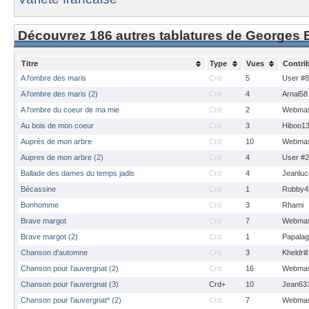
Découvrez 186 autres tablatures de Georges
Titre
Type
Vues
Contri
A l'ombre des maris
Crd
5
User #
A l'ombre des maris (2)
Crd
4
Arnal58
A l'ombre du coeur de ma mie
Crd
2
Webmas
Au bois de mon coeur
Crd
3
Hiboo1
Auprès de mon arbre
Crd
10
Webmas
Aupres de mon arbre (2)
Crd
4
User #
Ballade des dames du temps jadis
Crd
4
Jeanluc
Bécassine
Crd
1
Robby4
Bonhomme
Crd
3
Rhami
Brave margot
Crd
7
Webmas
Brave margot (2)
Crd
1
Papalagu
Chanson d'automne
Crd
3
Kheldrill
Chanson pour l'auvergnat (2)
Crd
16
Webmas
Chanson pour l'auvergnat (3)
Crd+
10
Jean63
Chanson pour l'auvergnat* (2)
Crd
7
Webmas