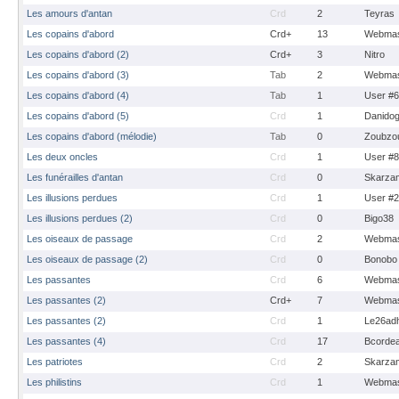
Les amours d'antan
Crd
2
Teyras
Les copains d'abord
Crd+
13
Webmas
Les copains d'abord (2)
Crd+
3
Nitro
Les copains d'abord (3)
Tab
2
Webmas
Les copains d'abord (4)
Tab
1
User #
Les copains d'abord (5)
Crd
1
Danido
Les copains d'abord (mélodie)
Tab
0
Zoubzo
Les deux oncles
Crd
1
User #
Les funérailles d'antan
Crd
0
Skarza
Les illusions perdues
Crd
1
User #
Les illusions perdues (2)
Crd
0
Bigo38
Les oiseaux de passage
Crd
2
Webmas
Les oiseaux de passage (2)
Crd
0
Bonobo
Les passantes
Crd
6
Webmas
Les passantes (2)
Crd+
7
Webmas
Les passantes (2)
Crd
1
Le26ad
Les passantes (4)
Crd
17
Bcorde
Les patriotes
Crd
2
Skarza
Les philistins
Crd
1
Webmas