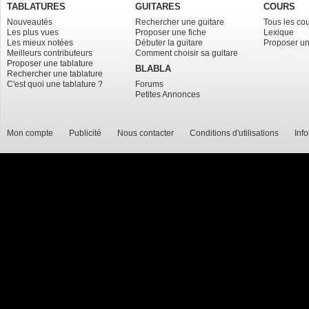
TABLATURES
GUITARES
COURS
Nouveautés
Rechercher une guitare
Tous les co
Les plus vues
Proposer une fiche
Lexique
Les mieux notées
Débuter la guitare
Proposer un
Meilleurs contributeurs
Comment choisir sa guitare
Proposer une tablature
BLABLA
Rechercher une tablature
C'est quoi une tablature ?
Forums
Petites Annonces
Mon compte
Publicité
Nous contacter
Conditions d'utilisations
Inf