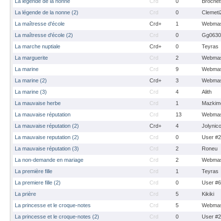
La legende de la nonne
Crd
0
Brochet
La légende de la nonne (2)
Crd
0
Clemeti
La maîtresse d'école
Crd+
1
Webmas
La maîtresse d'école (2)
Crd
0
Gg0630
La marche nuptiale
Crd+
0
Teyras
La marguerite
Crd
2
Webmas
La marine
Crd
9
Webmas
La marine (2)
Crd+
3
Webmas
La marine (3)
Crd
4
Alith
La mauvaise herbe
Crd
1
Mazkim
La mauvaise réputation
Crd
13
Webmas
La mauvaise réputation (2)
Crd+
4
Jolynic
La mauvaise reputation (2)
Crd
0
User #
La mauvaise réputation (3)
Crd
2
Roneu
La non-demande en mariage
Crd
2
Webmas
La première fille
Crd
1
Teyras
La premiere fille (2)
Crd
0
User #
La prière
Crd
5
Kikiki
La princesse et le croque-notes
Crd
5
Webmas
La princesse et le croque-notes (2)
Crd
0
User #