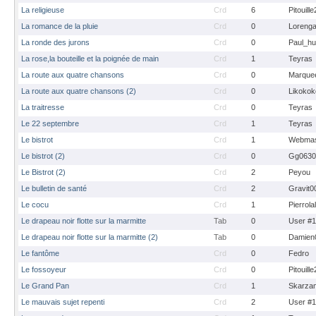
La religieuse
Crd
6
Pitouill
La romance de la pluie
Crd
0
Loreng
La ronde des jurons
Crd
0
Paul_hu
La rose,la bouteille et la poignée de main
Crd
1
Teyras
La route aux quatre chansons
Crd
0
Marque
La route aux quatre chansons (2)
Crd
0
Likokok
La traitresse
Crd
0
Teyras
Le 22 septembre
Crd
1
Teyras
Le bistrot
Crd
1
Webmas
Le bistrot (2)
Crd
0
Gg0630
Le Bistrot (2)
Crd
2
Peyou
Le bulletin de santé
Crd
2
Gravit0
Le cocu
Crd
1
Pierrola
Le drapeau noir flotte sur la marmitte
Tab
0
User #
Le drapeau noir flotte sur la marmitte (2)
Tab
0
Damien
Le fantôme
Crd
0
Fedro
Le fossoyeur
Crd
0
Pitouill
Le Grand Pan
Crd
1
Skarza
Le mauvais sujet repenti
Crd
2
User #