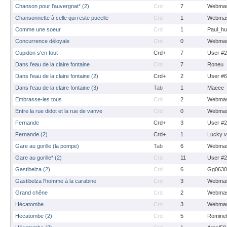
Chanson pour l'auvergnat* (2)
Crd
7
Webmas
Chansonnette à celle qui reste pucelle
Crd
1
Webmas
Comme une soeur
Crd
1
Paul_hu
Concurrence déloyale
Crd
0
Webmas
Cupidon s'en fout
Crd+
7
User #
Dans l'eau de la claire fontaine
Crd
7
Roneu
Dans l'eau de la claire fontaine (2)
Crd+
2
User #
Dans l'eau de la claire fontaine (3)
Tab
1
Maeee
Embrasse-les tous
Crd
2
Webmas
Entre la rue didot et la rue de vanve
Crd
0
Webmas
Fernande
Crd+
3
User #
Fernande (2)
Crd+
1
Lucky 
Gare au gorille (la pompe)
Tab
6
Webmas
Gare au gorille* (2)
Crd
11
User #
Gastibelza (2)
Crd
6
Gg0630
Gastibelza l'homme à la carabine
Crd
3
Webmas
Grand chêne
Crd
2
Webmas
Hécatombe
Crd
3
Webmas
Hecatombe (2)
Crd
5
Romine