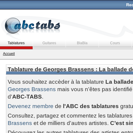
Rec
Tablatures
Guitares
BlaBla
Cours
Accueil
Tablature de Georges Brassens : La ballade d
Vous souhaitez accèder à la tablature
La ballad
Georges Brassens
mais vous n'êtes pas identi
d'
ABC-TABS
.
Devenez membre
de
l'ABC des tablatures
gratu
Consultez, partagez et commentez les tablatures
Brassens
et de milliers d'autres artistes.
C’est sim
Découvrez les autres tablatures des artistes entr