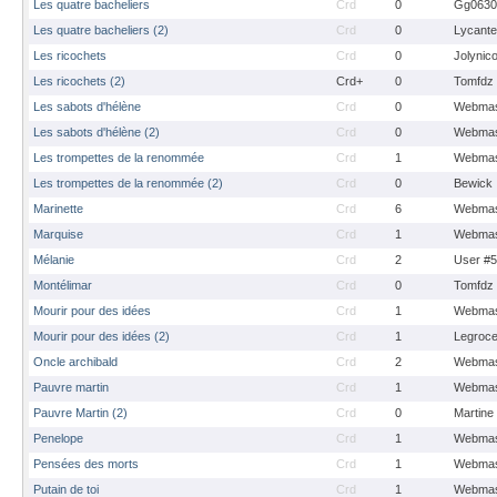
Les quatre bacheliers
Crd
0
Gg0630
Les quatre bacheliers (2)
Crd
0
Lycante
Les ricochets
Crd
0
Jolynic
Les ricochets (2)
Crd+
0
Tomfdz
Les sabots d'hélène
Crd
0
Webmas
Les sabots d'hélène (2)
Crd
0
Webmas
Les trompettes de la renommée
Crd
1
Webmas
Les trompettes de la renommée (2)
Crd
0
Bewick
Marinette
Crd
6
Webmas
Marquise
Crd
1
Webmas
Mélanie
Crd
2
User #
Montélimar
Crd
0
Tomfdz
Mourir pour des idées
Crd
1
Webmas
Mourir pour des idées (2)
Crd
1
Legroc
Oncle archibald
Crd
2
Webmas
Pauvre martin
Crd
1
Webmas
Pauvre Martin (2)
Crd
0
Martine
Penelope
Crd
1
Webmas
Pensées des morts
Crd
1
Webmas
Putain de toi
Crd
1
Webmas