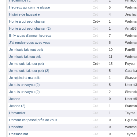
Hécatombe (3)
Crd
1
Arnal58
Heureux qui comme ulysse
Crd
5
Webmas
Histoire de faussaire
Crd
4
Jeanluc
Honte à qui peut chanter
Crd+
1
Webmas
Honte à qui peut chanter (2)
Crd
1
Arnal58
Il n'y a pas d'amour heureux
Crd
7
Webmas
J'ai rendez-vous avec vous
Crd
8
Webmas
Je m'suis fais tout petit
Crd
10
Patr68
Je m'suis fait tout p'tit
Crd
11
Webmas
Je me suis fait tout petit
Crd+
15
Peyou
Je me suis fait tout petit (2)
Crd
5
Guarib
Je rejoindrai ma belle
Crd
1
Skarza
Je suis un voyou (2)
Crd
5
User #
Je suis un voyou (2)
Crd
2
Simtoc
Jeanne
Crd
0
User #
Jeanne (2)
Crd
1
Stanmit
L'amandier
Crd
1
Teyras
L'amour est passé près de vous
Crd
0
Gg0630
L'ancêtre
Crd
0
Webmas
L'assassinat
Crd
0
Teyras