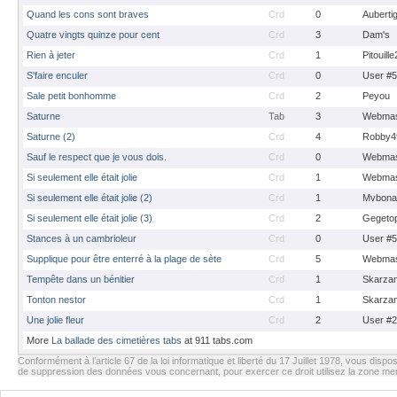
Quand les cons sont braves
Crd
0
Auberti
Quatre vingts quinze pour cent
Crd
3
Dam's
Rien à jeter
Crd
1
Pitouill
S'faire enculer
Crd
0
User #
Sale petit bonhomme
Crd
2
Peyou
Saturne
Tab
3
Webmas
Saturne (2)
Crd
4
Robby4
Sauf le respect que je vous dois.
Crd
0
Webmas
Si seulement elle était jolie
Crd
1
Webmas
Si seulement elle était jolie (2)
Crd
1
Mvbona
Si seulement elle était jolie (3)
Crd
2
Gegeto
Stances à un cambrioleur
Crd
0
User #
Supplique pour être enterré à la plage de sète
Crd
5
Webmas
Tempête dans un bénitier
Crd
1
Skarza
Tonton nestor
Crd
1
Skarza
Une jolie fleur
Crd
2
User #
More
La ballade des cimetières tabs
at 911 tabs.com
Conformément à l’article 67 de la loi informatique et liberté du 17 Juillet 1978, vous dispos
de suppression des données vous concernant, pour exercer ce droit utilisez la zone m