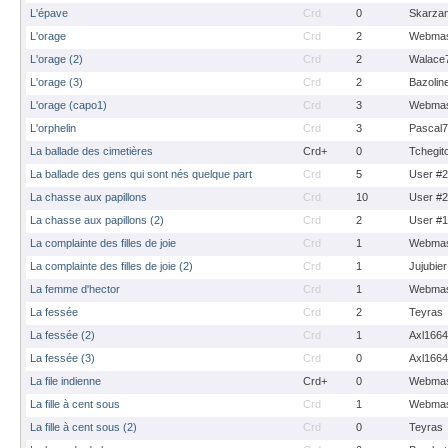
L'épave
Crd
0
Skarza
L'orage
Crd
2
Webmas
L'orage (2)
Crd
2
Walace
L'orage (3)
Crd
2
Bazolin
L'orage (capo1)
Crd
3
Webmas
L'orphelin
Crd
3
Pascal
La ballade des cimetières
Crd+
0
Tchegit
La ballade des gens qui sont nés quelque part
Crd
5
User #
La chasse aux papillons
Crd
10
User #
La chasse aux papillons (2)
Crd
2
User #
La complainte des filles de joie
Crd
1
Webmas
La complainte des filles de joie (2)
Crd
1
Jujubier
La femme d'hector
Crd
1
Webmas
La fessée
Crd
2
Teyras
La fessée (2)
Crd
1
Axl1664
La fessée (3)
Crd
0
Axl1664
La file indienne
Crd+
0
Webmas
La fille à cent sous
Crd
1
Webmas
La fille à cent sous (2)
Crd
0
Teyras