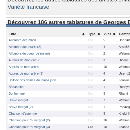
Variété francaise
Découvrez 186 autres tablatures de Georges
Titre
Type
Vues
Contri
A l'ombre des maris
Crd
5
User #
A l'ombre des maris (2)
Crd
4
Arnal58
A l'ombre du coeur de ma mie
Crd
2
Webmas
Au bois de mon coeur
Crd
3
Hiboo1
Auprès de mon arbre
Crd
10
Webmas
Aupres de mon arbre (2)
Crd
4
User #
Ballade des dames du temps jadis
Crd
4
Jeanluc
Bécassine
Crd
1
Robby4
Bonhomme
Crd
3
Rhami
Brave margot
Crd
7
Webmas
Brave margot (2)
Crd
1
Papalagu
Chanson d'automne
Crd
3
Kheldrill
Chanson pour l'auvergnat (2)
Crd
16
Webmas
Chanson pour l'auvergnat (3)
Crd+
10
Jean63