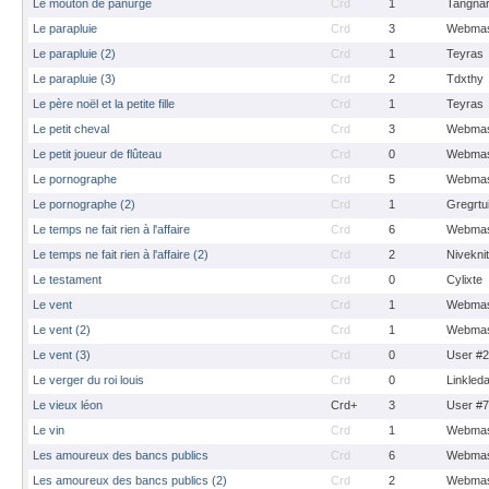
Le mouton de panurge
Crd
1
Tangna
Le parapluie
Crd
3
Webmas
Le parapluie (2)
Crd
1
Teyras
Le parapluie (3)
Crd
2
Tdxthy
Le père noël et la petite fille
Crd
1
Teyras
Le petit cheval
Crd
3
Webmas
Le petit joueur de flûteau
Crd
0
Webmas
Le pornographe
Crd
5
Webmas
Le pornographe (2)
Crd
1
Gregrtu
Le temps ne fait rien à l'affaire
Crd
6
Webmas
Le temps ne fait rien à l'affaire (2)
Crd
2
Nivekni
Le testament
Crd
0
Cylixte
Le vent
Crd
1
Webmas
Le vent (2)
Crd
1
Webmas
Le vent (3)
Crd
0
User #
Le verger du roi louis
Crd
0
Linkled
Le vieux léon
Crd+
3
User #
Le vin
Crd
1
Webmas
Les amoureux des bancs publics
Crd
6
Webmas
Les amoureux des bancs publics (2)
Crd
2
Webmas