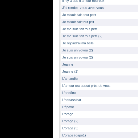
Il n'y a pas d'amour heureux
J'ai rendez-vous avec vous
Je m'suis fais tout petit
Je m'suis fait tout p'tit
Je me suis fait tout petit
Je me suis fait tout petit (2)
Je rejoindrai ma belle
Je suis un voyou (2)
Je suis un voyou (2)
Jeanne
Jeanne (2)
L'amandier
L'amour est passé près de vous
L'ancêtre
L'assassinat
L'épave
L'orage
L'orage (2)
L'orage (3)
L'orage (capo1)