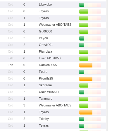
Crd
0
Likokoko
Crd
0
Teyras
Crd
1
Teyras
Crd
1
Webmaster ABC-TABS
Crd
0
Gg06300
Crd
2
Peyou
Crd
2
Gravit001
Crd
1
Pierrolala
Tab
0
User #1181858
Tab
0
Damien0055
Crd
0
Fedro
Crd
0
Pitouille25
Crd
1
Skarzam
Crd
2
User #155641
Crd
1
Tangnard
Crd
3
Webmaster ABC-TABS
Crd
1
Teyras
Crd
2
Tdxthy
Crd
1
Teyras