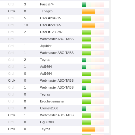
Crd
3
Pascal74
Crd+
0
Tchegito
Crd
5
User #284215
Crd
10
User #221365
Crd
2
User #1250297
Crd
1
Webmaster ABC-TABS
Crd
1
Jujubier
Crd
1
Webmaster ABC-TABS
Crd
2
Teyras
Crd
1
Axl1664
Crd
0
Axl1664
Crd+
0
Webmaster ABC-TABS
Crd
1
Webmaster ABC-TABS
Crd
0
Teyras
Crd
0
Brochettemaster
Crd
0
Clemeti2000
Crd+
1
Webmaster ABC-TABS
Crd
0
Gg06300
Crd+
0
Teyras