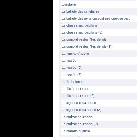
L'orphelin
La ballade des cimetières
La ballade des gens qui sont nés quelque part
La chasse aux papillons
La chasse aux papillons (2)
La complainte des filles de joie
La complainte des filles de joie (2)
La femme d'hector
La fessée
La fessée (2)
La fessée (3)
La file indienne
La fille à cent sous
La fille à cent sous (2)
La legende de la nonne
La légende de la nonne (2)
La maîtresse d'école
La maîtresse d'école (2)
La marche nuptiale