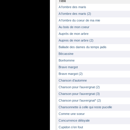
Titre
A l'ombre des maris
A l'ombre des maris (2)
A l'ombre du coeur de ma mie
Au bois de mon coeur
Auprès de mon arbre
Aupres de mon arbre (2)
Ballade des dames du temps jadis
Bécassine
Bonhomme
Brave margot
Brave margot (2)
Chanson d'automne
Chanson pour l'auvergnat (2)
Chanson pour l'auvergnat (3)
Chanson pour l'auvergnat* (2)
Chansonnette à celle qui reste pucelle
Comme une soeur
Concurrence déloyale
Cupidon s'en fout