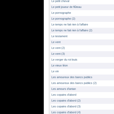
Le petit cheval
Le petit joueur de flûteau
Le pornographe
Le pornographe (2)
Le temps ne fait rien à l'affaire
Le temps ne fait rien à l'affaire (2)
Le testament
Le vent
Le vent (2)
Le vent (3)
Le verger du roi louis
Le vieux léon
Le vin
Les amoureux des bancs publics
Les amoureux des bancs publics (2)
Les amours d'antan
Les copains d'abord
Les copains d'abord (2)
Les copains d'abord (3)
Les copains d'abord (4)