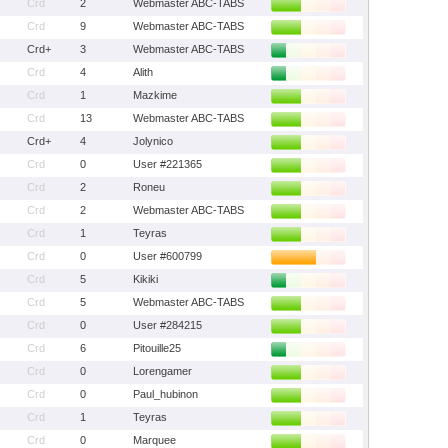
Crd
2
Webmaster ABC-TABS
Crd
9
Webmaster ABC-TABS
Crd+
3
Webmaster ABC-TABS
Crd
4
Alith
Crd
1
Mazkime
Crd
13
Webmaster ABC-TABS
Crd+
4
Jolynico
Crd
0
User #221365
Crd
2
Roneu
Crd
2
Webmaster ABC-TABS
Crd
1
Teyras
Crd
0
User #600799
Crd
5
Kikiki
Crd
5
Webmaster ABC-TABS
Crd
0
User #284215
Crd
6
Pitouille25
Crd
0
Lorengamer
Crd
0
Paul_hubinon
Crd
1
Teyras
Crd
0
Marquee