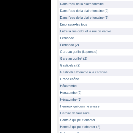
Dans l'eau de la claire fontaine
Dans l'eau de la claire fontaine (2)
Dans l'eau de la claire fontaine (3)
Embrasse-les tous
Entre la rue didot et la rue de vanve
Fernande
Fernande (2)
Gare au gorille (la pompe)
Gare au gorille* (2)
Gastibelza (2)
Gastibelza l'homme à la carabine
Grand chêne
Hécatombe
Hecatombe (2)
Hécatombe (3)
Heureux qui comme ulysse
Histoire de faussaire
Honte à qui peut chanter
Honte à qui peut chanter (2)