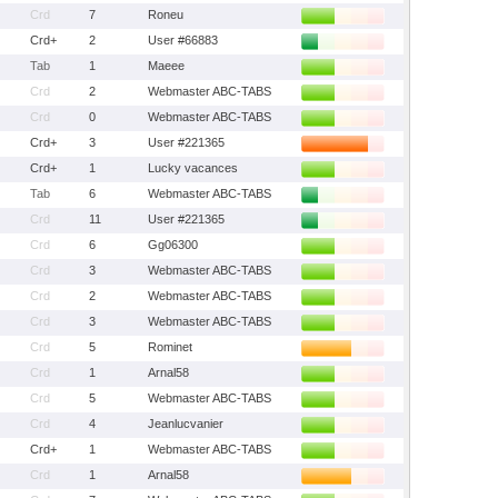
Crd
7
Roneu
Crd+
2
User #66883
Tab
1
Maeee
Crd
2
Webmaster ABC-TABS
Crd
0
Webmaster ABC-TABS
Crd+
3
User #221365
Crd+
1
Lucky vacances
Tab
6
Webmaster ABC-TABS
Crd
11
User #221365
Crd
6
Gg06300
Crd
3
Webmaster ABC-TABS
Crd
2
Webmaster ABC-TABS
Crd
3
Webmaster ABC-TABS
Crd
5
Rominet
Crd
1
Arnal58
Crd
5
Webmaster ABC-TABS
Crd
4
Jeanlucvanier
Crd+
1
Webmaster ABC-TABS
Crd
1
Arnal58