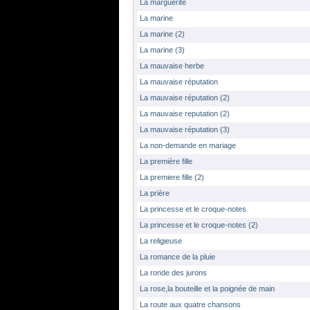
La marguerite
La marine
La marine (2)
La marine (3)
La mauvaise herbe
La mauvaise réputation
La mauvaise réputation (2)
La mauvaise reputation (2)
La mauvaise réputation (3)
La non-demande en mariage
La première fille
La premiere fille (2)
La prière
La princesse et le croque-notes
La princesse et le croque-notes (2)
La religieuse
La romance de la pluie
La ronde des jurons
La rose,la bouteille et la poignée de main
La route aux quatre chansons