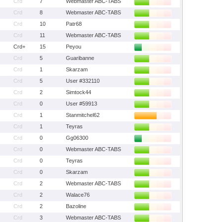
Crd
7
Webmaster ABC-TABS
Crd
8
Webmaster ABC-TABS
Crd
10
Patr68
Crd
11
Webmaster ABC-TABS
Crd+
15
Peyou
Crd
5
Guaribanne
Crd
1
Skarzam
Crd
5
User #332110
Crd
2
Simtock44
Crd
0
User #59913
Crd
1
Stanmitchel62
Crd
1
Teyras
Crd
0
Gg06300
Crd
0
Webmaster ABC-TABS
Crd
0
Teyras
Crd
0
Skarzam
Crd
2
Webmaster ABC-TABS
Crd
2
Walace76
Crd
2
Bazoline
Crd
3
Webmaster ABC-TABS