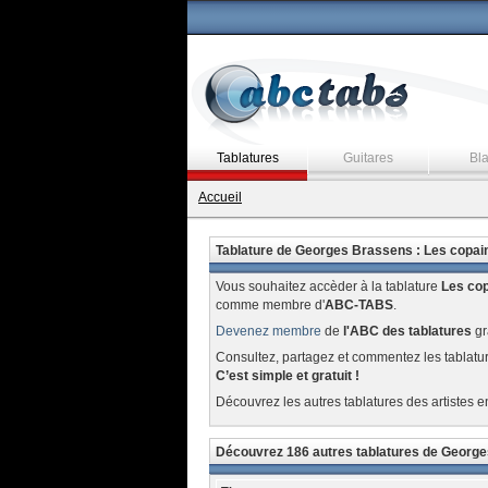
Tablatures
Guitares
Bl
Accueil
Tablature de Georges Brassens : Les copai
Vous souhaitez accèder à la tablature
Les cop
comme membre d'
ABC-TABS
.
Devenez membre
de
l'ABC des tablatures
gr
Consultez, partagez et commentez les tablatu
C’est simple et gratuit !
Découvrez les autres tablatures des artistes e
Découvrez 186 autres tablatures de Georg