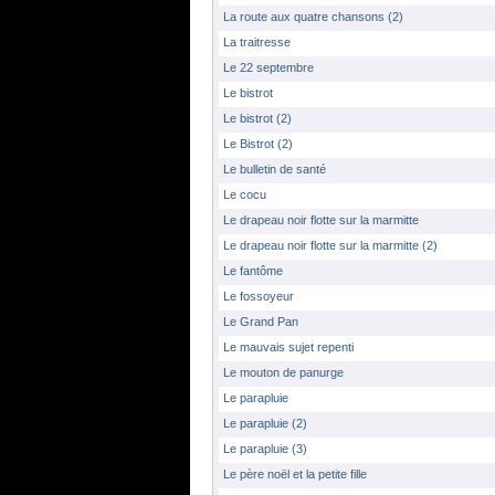
La route aux quatre chansons (2)
La traitresse
Le 22 septembre
Le bistrot
Le bistrot (2)
Le Bistrot (2)
Le bulletin de santé
Le cocu
Le drapeau noir flotte sur la marmitte
Le drapeau noir flotte sur la marmitte (2)
Le fantôme
Le fossoyeur
Le Grand Pan
Le mauvais sujet repenti
Le mouton de panurge
Le parapluie
Le parapluie (2)
Le parapluie (3)
Le père noël et la petite fille