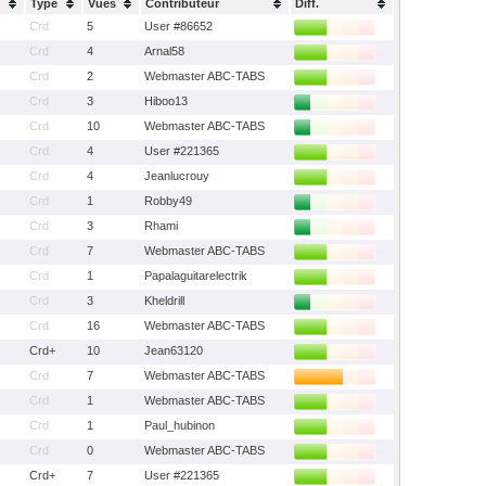
Type
Vues
Contributeur
Diff.
Crd
5
User #86652
Crd
4
Arnal58
Crd
2
Webmaster ABC-TABS
Crd
3
Hiboo13
Crd
10
Webmaster ABC-TABS
Crd
4
User #221365
Crd
4
Jeanlucrouy
Crd
1
Robby49
Crd
3
Rhami
Crd
7
Webmaster ABC-TABS
Crd
1
Papalaguitarelectrik
Crd
3
Kheldrill
Crd
16
Webmaster ABC-TABS
Crd+
10
Jean63120
Crd
7
Webmaster ABC-TABS
Crd
1
Webmaster ABC-TABS
Crd
1
Paul_hubinon
Crd
0
Webmaster ABC-TABS
Crd+
7
User #221365