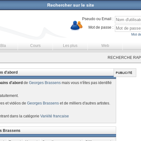
Rechercher sur le site
Pseudo ou Email :
Mot de passe :
Mot de
aBla
Cours
Les plus
Web
RECHERCHE RAPI
ns d'abord
ains d'abord
de
Georges Brassens
mais vous n'êtes pas identifié
atuitement.
res et vidéos de
Georges Brassens
et de milliers d'autres artistes.
ntrant dans la catégorie
Variété francaise
es Brassens