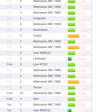
Crd
3
Webmaster ABC-TABS
Crd
0
Webmaster ABC-TABS
Crd
5
Webmaster ABC-TABS
Crd
1
Gregrtuire
Crd
6
Webmaster ABC-TABS
Crd
2
Niveknitram
Crd
0
Cylixte
Crd
1
Webmaster ABC-TABS
Crd
1
Webmaster ABC-TABS
Crd
0
User #284215
Crd
0
Linkledark
Crd+
3
User #7223
Crd
1
Webmaster ABC-TABS
Crd
6
Webmaster ABC-TABS
Crd
2
Webmaster ABC-TABS
Crd
2
Teyras
Crd+
13
Webmaster ABC-TABS
Crd+
3
Nitro
Tab
2
Webmaster ABC-TABS
Tab
1
User #660722