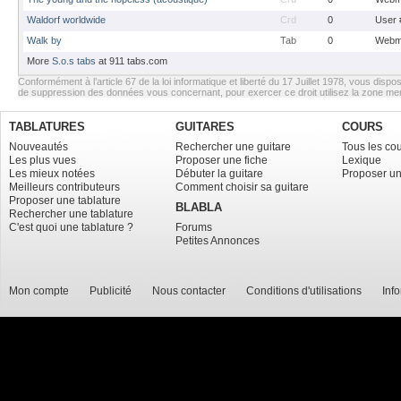
Waldorf worldwide
Crd
0
User 
Walk by
Tab
0
Webm
More
S.o.s tabs
at 911 tabs.com
Conformément à l’article 67 de la loi informatique et liberté du 17 Juillet 1978, vous dispos
de suppression des données vous concernant, pour exercer ce droit utilisez la zone m
TABLATURES
GUITARES
COURS
Nouveautés
Rechercher une guitare
Tous les co
Les plus vues
Proposer une fiche
Lexique
Les mieux notées
Débuter la guitare
Proposer un
Meilleurs contributeurs
Comment choisir sa guitare
Proposer une tablature
BLABLA
Rechercher une tablature
C'est quoi une tablature ?
Forums
Petites Annonces
Mon compte
Publicité
Nous contacter
Conditions d'utilisations
Inf