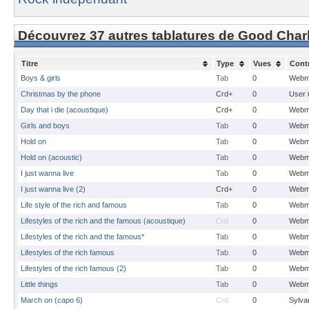
Découvrez 37 autres tablatures de Good Charl
Titre
Type
Vues
Cont
Boys & girls
Tab
0
Webm
Christmas by the phone
Crd+
0
User 
Day that i die (acoustique)
Crd+
0
Webm
Girls and boys
Tab
0
Webm
Hold on
Tab
0
Webm
Hold on (acoustic)
Tab
0
Webm
I just wanna live
Tab
0
Webm
I just wanna live (2)
Crd+
0
Webm
Life style of the rich and famous
Tab
0
Webm
Lifestyles of the rich and the famous (acoustique)
Crd
0
Webm
Lifestyles of the rich and the famous*
Tab
0
Webm
Lifestyles of the rich famous
Tab
0
Webm
Lifestyles of the rich famous (2)
Tab
0
Webm
Little things
Tab
0
Webm
March on (capo 6)
Crd
0
Sylvan