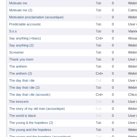
Motivate me
Tab
0
Webm
Motivate me (2)
Tab
0
Catma
Motivation proclamation (acoustique)
Crd
0
Webm
Predictable accoustic
Tab
0
User 
S.o.s
Tab
0
Viann
Say anything (+bass)
Crd+
0
Woua
Say anything (2)
Tab
0
Webm
Screamer
Tab
0
Webm
Thank you mom
Tab
0
User 
The anthem
Tab
0
Webm
The anthem (2)
Crd+
0
Webm
The day that i die
Crd
0
User 
The day that i die (2)
Tab
0
Webm
The day that i die (acoustic)
Crd+
0
Chico
The innocent
Crd
0
User 
The story of my old man (acoustique)
Crd
0
Webm
The world is black
Crd
0
User 
The young & the hopeless (2)
Tab
0
User 
The young and the hopeless
Tab
0
Webm
The young and the hopeless (acoustique)
Crd
0
Webm