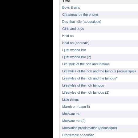
Titre
Boys & girls
Christmas by the phone
Day that i die (acoustique)
Girls and boys
Hold on
Hold on (acoustic)
I just wanna live
I just wanna live (2)
Life style of the rich and famous
Lifestyles of the rich and the famous (acoustique)
Lifestyles of the rich and the famous*
Lifestyles of the rich famous
Lifestyles of the rich famous (2)
Little things
March on (capo 6)
Motivate me
Motivate me (2)
Motivation proclamation (acoustique)
Predictable accoustic