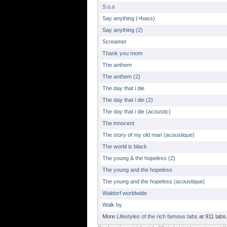
S.o.s
Say anything (+bass)
Say anything (2)
Screamer
Thank you mom
The anthem
The anthem (2)
The day that i die
The day that i die (2)
The day that i die (acoustic)
The innocent
The story of my old man (acoustique)
The world is black
The young & the hopeless (2)
The young and the hopeless
The young and the hopeless (acoustique)
Waldorf worldwide
Walk by
More
Lifestyles of the rich famous tabs
at 911 tab