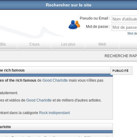
Rechercher sur le site
Pseudo ou Email :
Mot de passe :
Mot de
aBla
Cours
Les plus
Web
RECHERCHE RAPI
the rich famous
les of the rich famous
de
Good Charlotte
mais vous n'êtes pas
atuitement.
res et vidéos de
Good Charlotte
et de milliers d'autres artistes.
ntrant dans la catégorie
Rock indépendant
arlotte