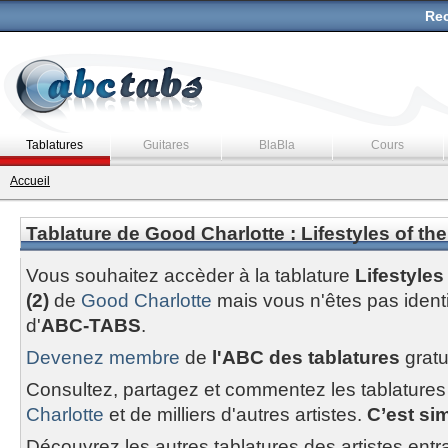
Rec
Tablatures
Guitares
BlaBla
Cours
Accueil
Tablature de Good Charlotte : Lifestyles of the
Vous souhaitez accèder à la tablature
Lifestyles
(2)
de
Good Charlotte
mais vous n'êtes pas iden
d'
ABC-TABS
.
Devenez membre
de
l'ABC des tablatures
gratu
Consultez, partagez et commentez les tablatures
Charlotte
et de milliers d'autres artistes.
C’est sim
Découvrez les autres tablatures des artistes entr