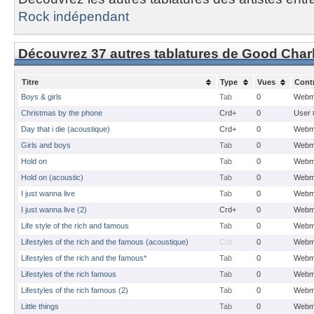
Rock indépendant
Découvrez 37 autres tablatures de Good Charl
Titre
Type
Vues
Cont
Boys & girls
Tab
0
Webm
Christmas by the phone
Crd+
0
User 
Day that i die (acoustique)
Crd+
0
Webm
Girls and boys
Tab
0
Webm
Hold on
Tab
0
Webm
Hold on (acoustic)
Tab
0
Webm
I just wanna live
Tab
0
Webm
I just wanna live (2)
Crd+
0
Webm
Life style of the rich and famous
Tab
0
Webm
Lifestyles of the rich and the famous (acoustique)
Crd
0
Webm
Lifestyles of the rich and the famous*
Tab
0
Webm
Lifestyles of the rich famous
Tab
0
Webm
Lifestyles of the rich famous (2)
Tab
0
Webm
Little things
Tab
0
Webm