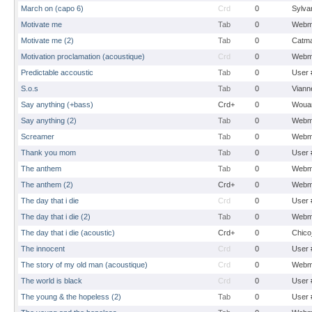
March on (capo 6)
Crd
0
Sylvan
Motivate me
Tab
0
Webm
Motivate me (2)
Tab
0
Catma
Motivation proclamation (acoustique)
Crd
0
Webm
Predictable accoustic
Tab
0
User 
S.o.s
Tab
0
Viann
Say anything (+bass)
Crd+
0
Woua
Say anything (2)
Tab
0
Webm
Screamer
Tab
0
Webm
Thank you mom
Tab
0
User 
The anthem
Tab
0
Webm
The anthem (2)
Crd+
0
Webm
The day that i die
Crd
0
User 
The day that i die (2)
Tab
0
Webm
The day that i die (acoustic)
Crd+
0
Chico
The innocent
Crd
0
User 
The story of my old man (acoustique)
Crd
0
Webm
The world is black
Crd
0
User 
The young & the hopeless (2)
Tab
0
User 