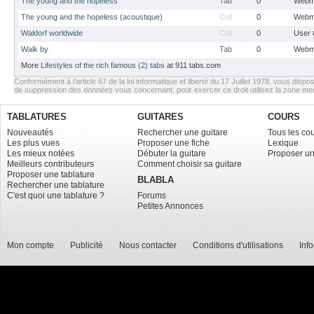
The young and the hopeless
Tab
0
Webm
The young and the hopeless (acoustique)
Crd
0
Webm
Waldorf worldwide
Crd
0
User 
Walk by
Tab
0
Webm
More
Lifestyles of the rich famous (2) tabs
at 911 tabs.com
Conformément à l’article 67 de la loi informatique et liberté du 17 Juillet 1978, vous dispos
de suppression des données vous concernant, pour exercer ce droit utilisez la zone m
TABLATURES
GUITARES
COURS
Nouveautés
Rechercher une guitare
Tous les co
Les plus vues
Proposer une fiche
Lexique
Les mieux notées
Débuter la guitare
Proposer un
Meilleurs contributeurs
Comment choisir sa guitare
Proposer une tablature
BLABLA
Rechercher une tablature
C'est quoi une tablature ?
Forums
Petites Annonces
Mon compte
Publicité
Nous contacter
Conditions d'utilisations
Inf