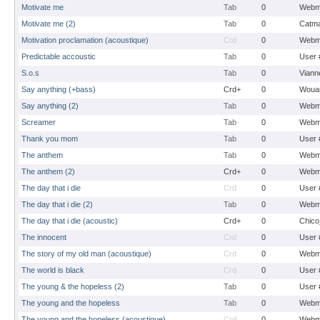
Motivate me
Tab
0
Webm
Motivate me (2)
Tab
0
Catma
Motivation proclamation (acoustique)
Crd
0
Webm
Predictable accoustic
Tab
0
User 
S.o.s
Tab
0
Viann
Say anything (+bass)
Crd+
0
Woua
Say anything (2)
Tab
0
Webm
Screamer
Tab
0
Webm
Thank you mom
Tab
0
User 
The anthem
Tab
0
Webm
The anthem (2)
Crd+
0
Webm
The day that i die
Crd
0
User 
The day that i die (2)
Tab
0
Webm
The day that i die (acoustic)
Crd+
0
Chico
The innocent
Crd
0
User 
The story of my old man (acoustique)
Crd
0
Webm
The world is black
Crd
0
User 
The young & the hopeless (2)
Tab
0
User 
The young and the hopeless
Tab
0
Webm
The young and the hopeless (acoustique)
Crd
0
Webm