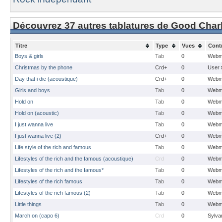
Découvrez 37 autres tablatures de Good Charl
Titre
Type
Vues
Cont
Boys & girls
Tab
0
Webm
Christmas by the phone
Crd+
0
User 
Day that i die (acoustique)
Crd+
0
Webm
Girls and boys
Tab
0
Webm
Hold on
Tab
0
Webm
Hold on (acoustic)
Tab
0
Webm
I just wanna live
Tab
0
Webm
I just wanna live (2)
Crd+
0
Webm
Life style of the rich and famous
Tab
0
Webm
Lifestyles of the rich and the famous (acoustique)
Crd
0
Webm
Lifestyles of the rich and the famous*
Tab
0
Webm
Lifestyles of the rich famous
Tab
0
Webm
Lifestyles of the rich famous (2)
Tab
0
Webm
Little things
Tab
0
Webm
March on (capo 6)
Crd
0
Sylvan