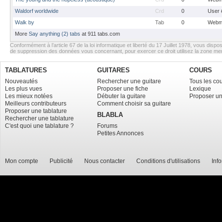
Waldorf worldwide
Crd
0
User 
Walk by
Tab
0
Webm
More
Say anything (2) tabs
at 911 tabs.com
Conformément à l’article 67 de la loi informatique et liberté du 17 Juillet 1978, vous dispos
de suppression des données vous concernant, pour exercer ce droit utilisez la zone m
TABLATURES
GUITARES
COURS
Nouveautés
Rechercher une guitare
Tous les co
Les plus vues
Proposer une fiche
Lexique
Les mieux notées
Débuter la guitare
Proposer un
Meilleurs contributeurs
Comment choisir sa guitare
Proposer une tablature
BLABLA
Rechercher une tablature
C'est quoi une tablature ?
Forums
Petites Annonces
Mon compte
Publicité
Nous contacter
Conditions d'utilisations
Inf