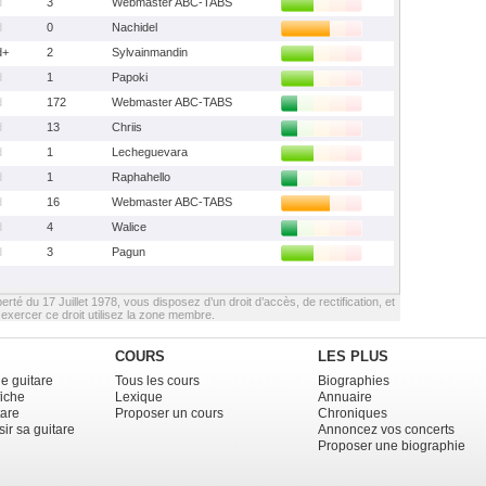
d
3
Webmaster ABC-TABS
d
0
Nachidel
d+
2
Sylvainmandin
d
1
Papoki
d
172
Webmaster ABC-TABS
d
13
Chriis
d
1
Lecheguevara
d
1
Raphahello
d
16
Webmaster ABC-TABS
d
4
Walice
d
3
Pagun
berté du 17 Juillet 1978, vous disposez d’un droit d’accès, de rectification, et
xercer ce droit utilisez la zone membre.
COURS
LES PLUS
e guitare
Tous les cours
Biographies
fiche
Lexique
Annuaire
tare
Proposer un cours
Chroniques
ir sa guitare
Annoncez vos concerts
Proposer une biographie