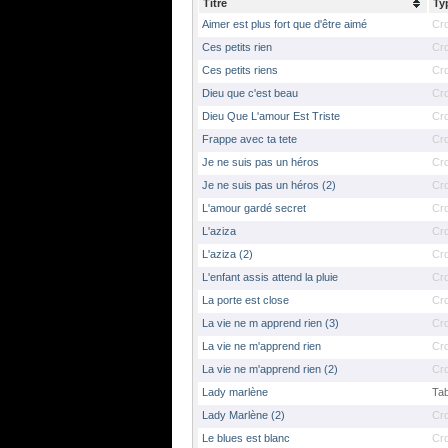
Titre
Ty
Aimer est plus fort que d'être aimé
Cr
Ces petits rien
Cr
Ces petits riens
Cr
Dieu que c'est beau
Cr
Dieu Que L'amour Est Triste
Cr
Frappe avec ta tete
Cr
Je ne suis pas un héros
Cr
Je ne suis pas un héros (2)
Cr
L'amour gardé secret
Cr
L'aziza
Cr
L'aziza (2)
Cr
L'enfant assis attend la pluie
Cr
La porte est close
Cr
La vie ne m apprend rien (3)
Cr
La vie ne m'apprend rien
Cr
La vie ne m'apprend rien (2)
Cr
Lady marlène
Ta
Lady Marlène (2)
Cr
Le blues est blanc
Cr