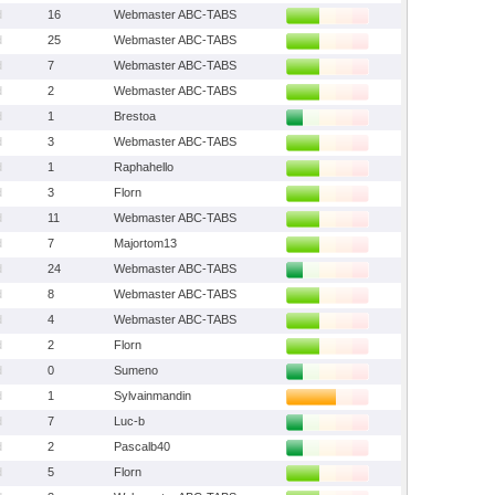
d
16
Webmaster ABC-TABS
d
25
Webmaster ABC-TABS
d
7
Webmaster ABC-TABS
d
2
Webmaster ABC-TABS
d
1
Brestoa
d
3
Webmaster ABC-TABS
d
1
Raphahello
d
3
Florn
d
11
Webmaster ABC-TABS
d
7
Majortom13
d
24
Webmaster ABC-TABS
d
8
Webmaster ABC-TABS
d
4
Webmaster ABC-TABS
d
2
Florn
d
0
Sumeno
d
1
Sylvainmandin
d
7
Luc-b
d
2
Pascalb40
d
5
Florn