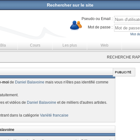
Rechercher sur le site
Pseudo ou Email :
Mot de passe :
Mot de
aBla
Cours
Les plus
Web
RECHERCHE RAPI
e-moi
de
Daniel Balavoine
mais vous n'êtes pas identifié comme
atuitement.
res et vidéos de
Daniel Balavoine
et de milliers d'autres artistes.
ntrant dans la catégorie
Variété francaise
alavoine