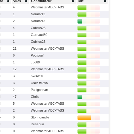
pe
Vues
Contributeur
Diff.
d
4
Webmaster ABC-TABS
d
1
Normnf13
d
2
Normnf13
d
4
Cubitus26
d
1
Garnaud30
d
1
Cubitus26
d
21
Webmaster ABC-TABS
d
6
Poufpouf
d
1
Jbo69
d
12
Webmaster ABC-TABS
d
3
Swsw30
d
3
User #1395
d
2
Paulgossart
d
47
Chriis
d
5
Webmaster ABC-TABS
d
2
Webmaster ABC-TABS
b
0
Stormcandle
d
0
Drissoun
d
0
Webmaster ABC-TABS