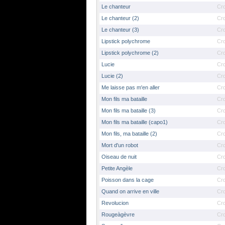
Le chanteur
Cr
Le chanteur (2)
Cr
Le chanteur (3)
Cr
Lipstick polychrome
Cr
Lipstick polychrome (2)
Cr
Lucie
Cr
Lucie (2)
Cr
Me laisse pas m'en aller
Cr
Mon fils ma bataille
Cr
Mon fils ma bataille (3)
Cr
Mon fils ma bataille (capo1)
Cr
Mon fils, ma bataille (2)
Cr
Mort d'un robot
Cr
Oiseau de nuit
Cr
Petite Angèle
Cr
Poisson dans la cage
Cr
Quand on arrive en ville
Cr
Revolucion
Cr
Rougeàgèvre
Cr