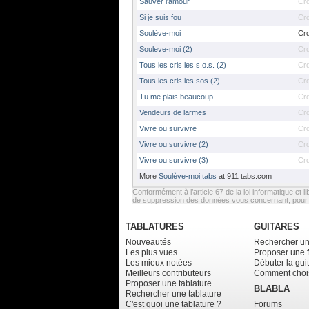
Sauver l'amour
Cr
Si je suis fou
Cr
Soulève-moi
Cr
Souleve-moi (2)
Cr
Tous les cris les s.o.s. (2)
Cr
Tous les cris les sos (2)
Cr
Tu me plais beaucoup
Cr
Vendeurs de larmes
Cr
Vivre ou survivre
Cr
Vivre ou survivre (2)
Cr
Vivre ou survivre (3)
Cr
More
Soulève-moi tabs
at 911 tabs.com
Conformément à l’article 67 de la loi informatique et li
de suppression des données vous concernant, pour e
TABLATURES
GUITARES
Nouveautés
Rechercher un
Les plus vues
Proposer une 
Les mieux notées
Débuter la gui
Meilleurs contributeurs
Comment chois
Proposer une tablature
BLABLA
Rechercher une tablature
C'est quoi une tablature ?
Forums