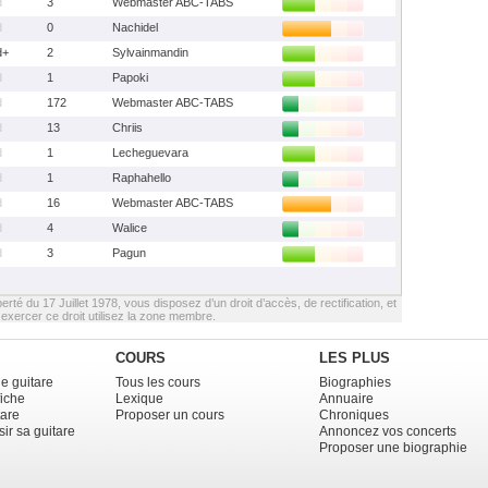
d
3
Webmaster ABC-TABS
d
0
Nachidel
d+
2
Sylvainmandin
d
1
Papoki
d
172
Webmaster ABC-TABS
d
13
Chriis
d
1
Lecheguevara
d
1
Raphahello
d
16
Webmaster ABC-TABS
d
4
Walice
d
3
Pagun
berté du 17 Juillet 1978, vous disposez d’un droit d’accès, de rectification, et
xercer ce droit utilisez la zone membre.
COURS
LES PLUS
e guitare
Tous les cours
Biographies
fiche
Lexique
Annuaire
tare
Proposer un cours
Chroniques
ir sa guitare
Annoncez vos concerts
Proposer une biographie