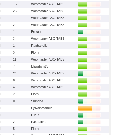
d
16
Webmaster ABC-TABS
d
25
Webmaster ABC-TABS
d
7
Webmaster ABC-TABS
d
2
Webmaster ABC-TABS
d
1
Brestoa
d
3
Webmaster ABC-TABS
d
1
Raphahello
d
3
Florn
d
11
Webmaster ABC-TABS
d
7
Majortom13
d
24
Webmaster ABC-TABS
d
8
Webmaster ABC-TABS
d
4
Webmaster ABC-TABS
d
2
Florn
d
0
Sumeno
d
1
Sylvainmandin
d
7
Luc-b
d
2
Pascalb40
d
5
Florn