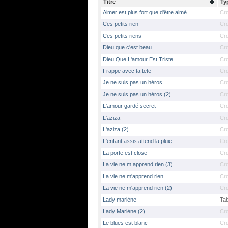
Titre
Ty
Aimer est plus fort que d'être aimé
Cr
Ces petits rien
Cr
Ces petits riens
Cr
Dieu que c'est beau
Cr
Dieu Que L'amour Est Triste
Cr
Frappe avec ta tete
Cr
Je ne suis pas un héros
Cr
Je ne suis pas un héros (2)
Cr
L'amour gardé secret
Cr
L'aziza
Cr
L'aziza (2)
Cr
L'enfant assis attend la pluie
Cr
La porte est close
Cr
La vie ne m apprend rien (3)
Cr
La vie ne m'apprend rien
Cr
La vie ne m'apprend rien (2)
Cr
Lady marlène
Ta
Lady Marlène (2)
Cr
Le blues est blanc
Cr