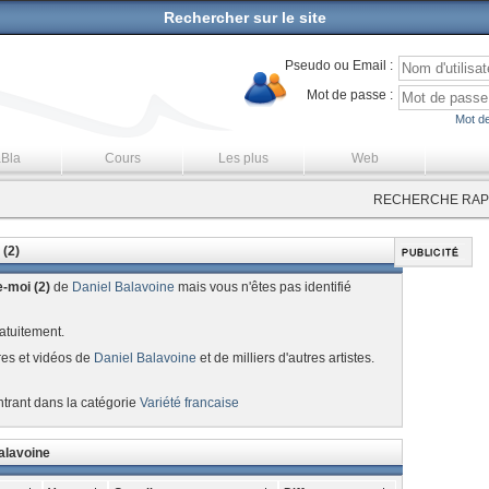
Rechercher sur le site
Pseudo ou Email :
Mot de passe :
Mot de
aBla
Cours
Les plus
Web
RECHERCHE RAPI
 (2)
-moi (2)
de
Daniel Balavoine
mais vous n'êtes pas identifié
atuitement.
res et vidéos de
Daniel Balavoine
et de milliers d'autres artistes.
ntrant dans la catégorie
Variété francaise
alavoine