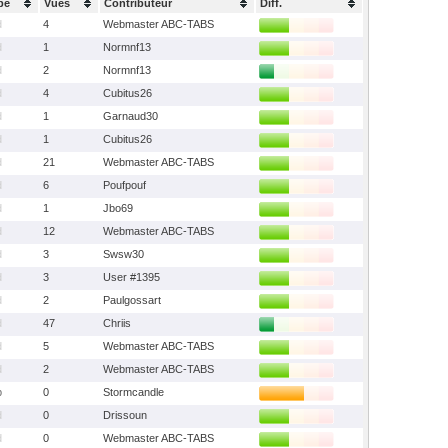
pe
Vues
Contributeur
Diff.
d
4
Webmaster ABC-TABS
d
1
Normnf13
d
2
Normnf13
d
4
Cubitus26
d
1
Garnaud30
d
1
Cubitus26
d
21
Webmaster ABC-TABS
d
6
Poufpouf
d
1
Jbo69
d
12
Webmaster ABC-TABS
d
3
Swsw30
d
3
User #1395
d
2
Paulgossart
d
47
Chriis
d
5
Webmaster ABC-TABS
d
2
Webmaster ABC-TABS
b
0
Stormcandle
d
0
Drissoun
d
0
Webmaster ABC-TABS