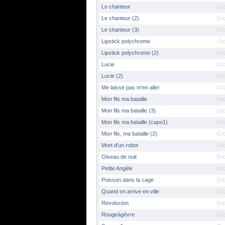
Le chanteur
Cr
Le chanteur (2)
Cr
Le chanteur (3)
Cr
Lipstick polychrome
Cr
Lipstick polychrome (2)
Cr
Lucie
Cr
Lucie (2)
Cr
Me laisse pas m'en aller
Cr
Mon fils ma bataille
Cr
Mon fils ma bataille (3)
Cr
Mon fils ma bataille (capo1)
Cr
Mon fils, ma bataille (2)
Cr
Mort d'un robot
Cr
Oiseau de nuit
Cr
Petite Angèle
Cr
Poisson dans la cage
Cr
Quand on arrive en ville
Cr
Revolucion
Cr
Rougeàgèvre
Cr