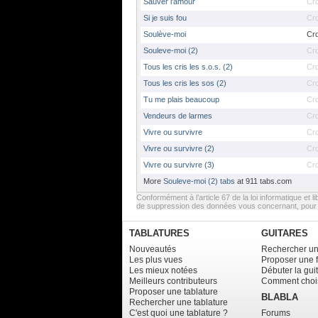
Sauver l'amour
Cr
Si je suis fou
Cr
Soulève-moi
Cr
Souleve-moi (2)
Cr
Tous les cris les s.o.s. (2)
Cr
Tous les cris les sos (2)
Cr
Tu me plais beaucoup
Cr
Vendeurs de larmes
Cr
Vivre ou survivre
Cr
Vivre ou survivre (2)
Cr
Vivre ou survivre (3)
Cr
More
Souleve-moi (2) tabs
at 911 tabs.com
Conformément à l’article 67 de la loi informatique et li
de suppression des données vous concernant, pour e
TABLATURES
GUITARES
Nouveautés
Rechercher un
Les plus vues
Proposer une 
Les mieux notées
Débuter la gui
Meilleurs contributeurs
Comment chois
Proposer une tablature
BLABLA
Rechercher une tablature
C'est quoi une tablature ?
Forums