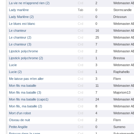
La vie ne m'apprend rien (2)
Crd
2
Webmaster A
Lady marlène
Tab
0
Stormcandle
Lady Marlène (2)
Crd
0
Drissoun
Le blues est blanc
Crd
0
Webmaster A
Le chanteur
Crd
16
Webmaster A
Le chanteur (2)
Crd
25
Webmaster A
Le chanteur (3)
Crd
7
Webmaster A
Lipstick polychrome
Crd
2
Webmaster A
Lipstick polychrome (2)
Crd
1
Brestoa
Lucie
Crd
3
Webmaster A
Lucie (2)
Crd
1
Raphahello
Me laisse pas m'en aller
Crd
3
Florn
Mon fils ma bataille
Crd
11
Webmaster A
Mon fils ma bataille (3)
Crd
7
Majortom13
Mon fils ma bataille (capo1)
Crd
24
Webmaster A
Mon fils, ma bataille (2)
Crd
8
Webmaster A
Mort d'un robot
Crd
4
Webmaster A
Oiseau de nuit
Crd
2
Florn
Petite Angèle
Crd
0
Sumeno
Poisson dans la cage
Crd
1
Sylvainmandi