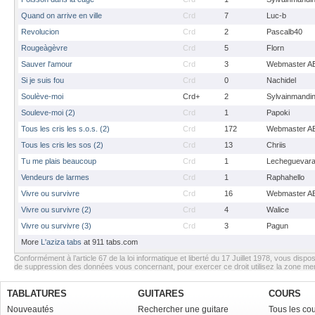
Quand on arrive en ville
Crd
7
Luc-b
Revolucion
Crd
2
Pascalb40
Rougeàgèvre
Crd
5
Florn
Sauver l'amour
Crd
3
Webmaster A
Si je suis fou
Crd
0
Nachidel
Soulève-moi
Crd+
2
Sylvainmandi
Souleve-moi (2)
Crd
1
Papoki
Tous les cris les s.o.s. (2)
Crd
172
Webmaster A
Tous les cris les sos (2)
Crd
13
Chriis
Tu me plais beaucoup
Crd
1
Lecheguevar
Vendeurs de larmes
Crd
1
Raphahello
Vivre ou survivre
Crd
16
Webmaster A
Vivre ou survivre (2)
Crd
4
Walice
Vivre ou survivre (3)
Crd
3
Pagun
More
L'aziza tabs
at 911 tabs.com
Conformément à l’article 67 de la loi informatique et liberté du 17 Juillet 1978, vous dispos
de suppression des données vous concernant, pour exercer ce droit utilisez la zone m
TABLATURES
GUITARES
COURS
Nouveautés
Rechercher une guitare
Tous les co