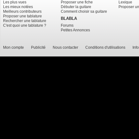
Les plus vues
Proposer une fiche
Lexique
Les mieux notées
Débuter la guitare
Proposer un
Meilleurs contributeurs
Comment choisir sa guitare
Proposer une tablature
BLABLA
Rechercher une tablature
C'est quoi une tablature ?
Forums
Petites Annonces
Mon compte
Publicité
Nous contacter
Conditions d'utilisations
Inf