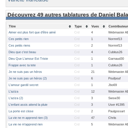
Découvrez 49 autres tablatures de Daniel Bal
Titre
Type
Vues
Contributeur
Aimer est plus fort que d'être aimé
Crd
4
Webmaster A
Ces petits rien
Crd
1
Normnf13
Ces petits riens
Crd
2
Normnf13
Dieu que c'est beau
Crd
4
Cubitus26
Dieu Que L'amour Est Triste
Crd
1
Garnaud30
Frappe avec ta tete
Crd
1
Cubitus26
Je ne suis pas un héros
Crd
21
Webmaster A
Je ne suis pas un héros (2)
Crd
6
Poufpouf
L'amour gardé secret
Crd
1
Jbo69
L'aziza
Crd
12
Webmaster A
L'aziza (2)
Crd
3
Swsw30
L'enfant assis attend la pluie
Crd
3
User #1395
La porte est close
Crd
2
Paulgossart
La vie ne m apprend rien (3)
Crd
47
Chriis
La vie ne m'apprend rien
Crd
5
Webmaster A