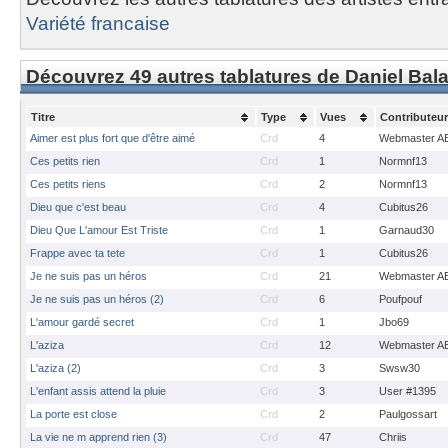
Variété francaise
Découvrez 49 autres tablatures de Daniel Bal
Titre
Type
Vues
Contributeur
Aimer est plus fort que d'être aimé
Crd
4
Webmaster A
Ces petits rien
Crd
1
Normnf13
Ces petits riens
Crd
2
Normnf13
Dieu que c'est beau
Crd
4
Cubitus26
Dieu Que L'amour Est Triste
Crd
1
Garnaud30
Frappe avec ta tete
Crd
1
Cubitus26
Je ne suis pas un héros
Crd
21
Webmaster A
Je ne suis pas un héros (2)
Crd
6
Poufpouf
L'amour gardé secret
Crd
1
Jbo69
L'aziza
Crd
12
Webmaster A
L'aziza (2)
Crd
3
Swsw30
L'enfant assis attend la pluie
Crd
3
User #1395
La porte est close
Crd
2
Paulgossart
La vie ne m apprend rien (3)
Crd
47
Chriis