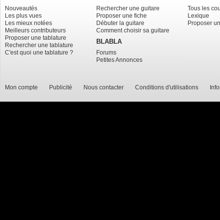
Nouveautés
Rechercher une guitare
Tous les co
Les plus vues
Proposer une fiche
Lexique
Les mieux notées
Débuter la guitare
Proposer un
Meilleurs contributeurs
Comment choisir sa guitare
Proposer une tablature
BLABLA
Rechercher une tablature
C'est quoi une tablature ?
Forums
Petites Annonces
Mon compte
Publicité
Nous contacter
Conditions d'utilisations
Inf