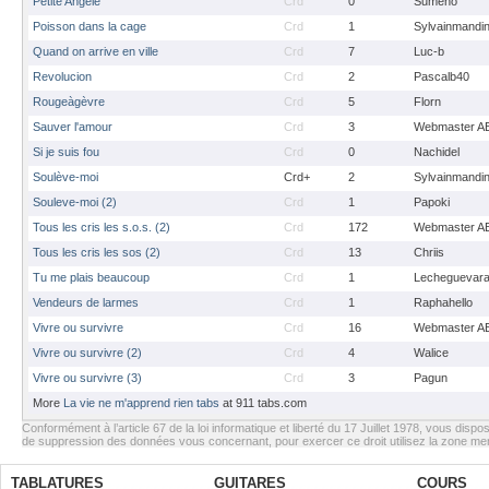
Petite Angèle
Crd
0
Sumeno
Poisson dans la cage
Crd
1
Sylvainmandi
Quand on arrive en ville
Crd
7
Luc-b
Revolucion
Crd
2
Pascalb40
Rougeàgèvre
Crd
5
Florn
Sauver l'amour
Crd
3
Webmaster A
Si je suis fou
Crd
0
Nachidel
Soulève-moi
Crd+
2
Sylvainmandi
Souleve-moi (2)
Crd
1
Papoki
Tous les cris les s.o.s. (2)
Crd
172
Webmaster A
Tous les cris les sos (2)
Crd
13
Chriis
Tu me plais beaucoup
Crd
1
Lecheguevar
Vendeurs de larmes
Crd
1
Raphahello
Vivre ou survivre
Crd
16
Webmaster A
Vivre ou survivre (2)
Crd
4
Walice
Vivre ou survivre (3)
Crd
3
Pagun
More
La vie ne m'apprend rien tabs
at 911 tabs.com
Conformément à l’article 67 de la loi informatique et liberté du 17 Juillet 1978, vous dispos
de suppression des données vous concernant, pour exercer ce droit utilisez la zone m
TABLATURES
GUITARES
COURS