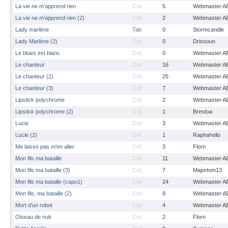
La vie ne m'apprend rien
Crd
5
Webmaster A
La vie ne m'apprend rien (2)
Crd
2
Webmaster A
Lady marlène
Tab
0
Stormcandle
Lady Marlène (2)
Crd
0
Drissoun
Le blues est blanc
Crd
0
Webmaster A
Le chanteur
Crd
16
Webmaster A
Le chanteur (2)
Crd
25
Webmaster A
Le chanteur (3)
Crd
7
Webmaster A
Lipstick polychrome
Crd
2
Webmaster A
Lipstick polychrome (2)
Crd
1
Brestoa
Lucie
Crd
3
Webmaster A
Lucie (2)
Crd
1
Raphahello
Me laisse pas m'en aller
Crd
3
Florn
Mon fils ma bataille
Crd
11
Webmaster A
Mon fils ma bataille (3)
Crd
7
Majortom13
Mon fils ma bataille (capo1)
Crd
24
Webmaster A
Mon fils, ma bataille (2)
Crd
8
Webmaster A
Mort d'un robot
Crd
4
Webmaster A
Oiseau de nuit
Crd
2
Florn