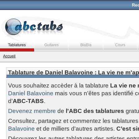
Rec
Tablatures
Guitares
BlaBla
Cours
Accueil
Tablature de Daniel Balavoine : La vie ne m'a
Vous souhaitez accèder à la tablature
La vie ne
Daniel Balavoine
mais vous n'êtes pas identifi
d'
ABC-TABS
.
Devenez membre
de
l'ABC des tablatures
gratu
Consultez, partagez et commentez les tablatures
Balavoine
et de milliers d'autres artistes.
C’est si
Découvrez les autres tablatures des artistes entr