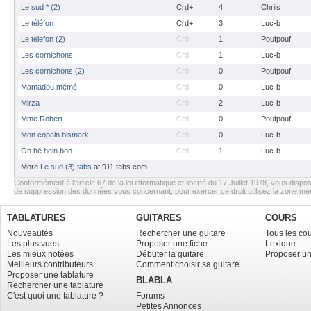
Le sud * (2)
Crd+
4
Chriis
Le téléfon
Crd+
3
Luc-b
Le telefon (2)
Crd
1
Poufpouf
Les cornichons
Crd
1
Luc-b
Les cornichons (2)
Crd
0
Poufpouf
Mamadou mémé
Crd
0
Luc-b
Mirza
Crd
2
Luc-b
Mme Robert
Crd
0
Poufpouf
Mon copain bismark
Crd
0
Luc-b
Oh hé hein bon
Crd
1
Luc-b
More
Le sud (3) tabs
at 911 tabs.com
Conformément à l’article 67 de la loi informatique et liberté du 17 Juillet 1978, vous dispos
de suppression des données vous concernant, pour exercer ce droit utilisez la zone m
TABLATURES
GUITARES
COURS
Nouveautés
Rechercher une guitare
Tous les co
Les plus vues
Proposer une fiche
Lexique
Les mieux notées
Débuter la guitare
Proposer un
Meilleurs contributeurs
Comment choisir sa guitare
Proposer une tablature
BLABLA
Rechercher une tablature
C'est quoi une tablature ?
Forums
Petites Annonces