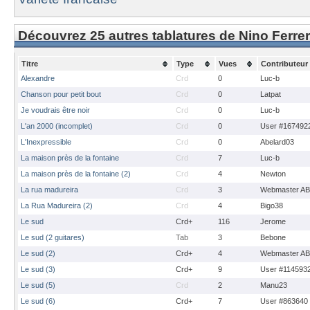
Découvrez 25 autres tablatures de Nino Ferrer
Titre
Type
Vues
Contributeur
Alexandre
Crd
0
Luc-b
Chanson pour petit bout
Crd
0
Latpat
Je voudrais être noir
Crd
0
Luc-b
L'an 2000 (incomplet)
Crd
0
User #167492
L'Inexpressible
Crd
0
Abelard03
La maison près de la fontaine
Crd
7
Luc-b
La maison près de la fontaine (2)
Crd
4
Newton
La rua madureira
Crd
3
Webmaster A
La Rua Madureira (2)
Crd
4
Bigo38
Le sud
Crd+
116
Jerome
Le sud (2 guitares)
Tab
3
Bebone
Le sud (2)
Crd+
4
Webmaster A
Le sud (3)
Crd+
9
User #114593
Le sud (5)
Crd
2
Manu23
Le sud (6)
Crd+
7
User #863640