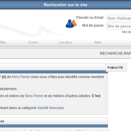
Rechercher sur le site
Pseudo ou Email :
Mot de passe :
Mot de
aBla
Cours
Les plus
Web
RECHERCHE RAPI
 (2)
de
Nino Ferrer
mais vous n'êtes pas identifié comme membre
atuitement.
res et vidéos de
Nino Ferrer
et de milliers d'autres artistes.
C’est
ntrant dans la catégorie
Variété francaise
rer