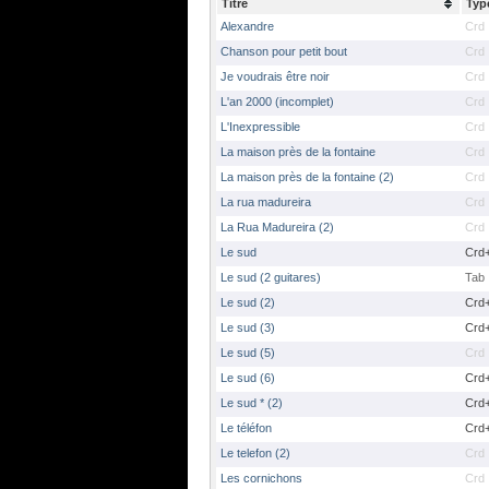
Titre
Typ
Alexandre
Crd
Chanson pour petit bout
Crd
Je voudrais être noir
Crd
L'an 2000 (incomplet)
Crd
L'Inexpressible
Crd
La maison près de la fontaine
Crd
La maison près de la fontaine (2)
Crd
La rua madureira
Crd
La Rua Madureira (2)
Crd
Le sud
Crd
Le sud (2 guitares)
Tab
Le sud (2)
Crd
Le sud (3)
Crd
Le sud (5)
Crd
Le sud (6)
Crd
Le sud * (2)
Crd
Le téléfon
Crd
Le telefon (2)
Crd
Les cornichons
Crd