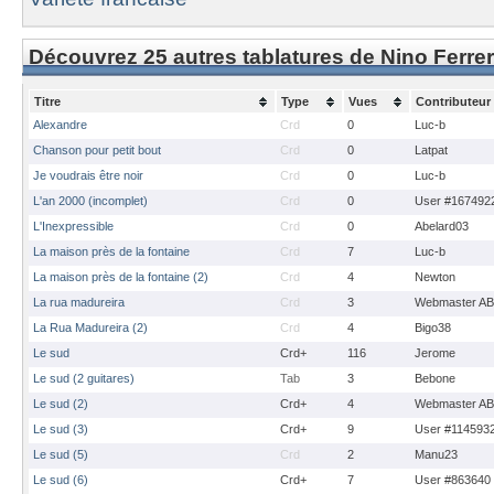
Découvrez 25 autres tablatures de Nino Ferrer
Titre
Type
Vues
Contributeur
Alexandre
Crd
0
Luc-b
Chanson pour petit bout
Crd
0
Latpat
Je voudrais être noir
Crd
0
Luc-b
L'an 2000 (incomplet)
Crd
0
User #167492
L'Inexpressible
Crd
0
Abelard03
La maison près de la fontaine
Crd
7
Luc-b
La maison près de la fontaine (2)
Crd
4
Newton
La rua madureira
Crd
3
Webmaster A
La Rua Madureira (2)
Crd
4
Bigo38
Le sud
Crd+
116
Jerome
Le sud (2 guitares)
Tab
3
Bebone
Le sud (2)
Crd+
4
Webmaster A
Le sud (3)
Crd+
9
User #114593
Le sud (5)
Crd
2
Manu23
Le sud (6)
Crd+
7
User #863640