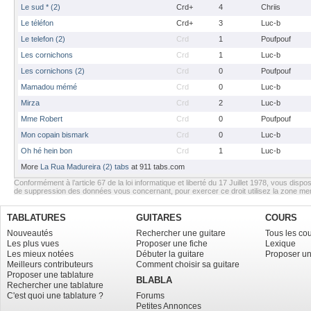
Le sud * (2)
Crd+
4
Chriis
Le téléfon
Crd+
3
Luc-b
Le telefon (2)
Crd
1
Poufpouf
Les cornichons
Crd
1
Luc-b
Les cornichons (2)
Crd
0
Poufpouf
Mamadou mémé
Crd
0
Luc-b
Mirza
Crd
2
Luc-b
Mme Robert
Crd
0
Poufpouf
Mon copain bismark
Crd
0
Luc-b
Oh hé hein bon
Crd
1
Luc-b
More
La Rua Madureira (2) tabs
at 911 tabs.com
Conformément à l’article 67 de la loi informatique et liberté du 17 Juillet 1978, vous dispos
de suppression des données vous concernant, pour exercer ce droit utilisez la zone m
TABLATURES
GUITARES
COURS
Nouveautés
Rechercher une guitare
Tous les co
Les plus vues
Proposer une fiche
Lexique
Les mieux notées
Débuter la guitare
Proposer un
Meilleurs contributeurs
Comment choisir sa guitare
Proposer une tablature
BLABLA
Rechercher une tablature
C'est quoi une tablature ?
Forums
Petites Annonces