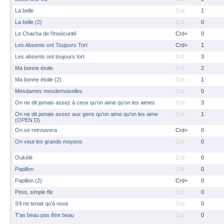
La belle
Crd
1
La belle (2)
Crd
0
Le Chacha de l'Insécurité
Crd+
0
Les Absents ont Toujours Tort
Crd+
1
Les absents ont toujours tort
Crd
3
Ma bonne étoile
Crd
2
Ma bonne étoile (2)
Crd
1
Mesdames mesdemoiselles
Crd
0
On ne dit jamais assez à ceux qu’on aime qu’on les aimes
Crd
3
On ne dit jamais assez aux gens qu'on aime qu'on les aime
Crd
1
(OPEN D)
On se retrouvera
Crd+
0
On veut les grands moyens
Crd
0
Oukélé
Crd
0
Papillon
Crd
0
Papillon (2)
Crd+
0
Pinot, simple flic
Crd
0
S'il ne tenait qu'à nous
Crd
0
T'as beau pas être beau
Crd
0