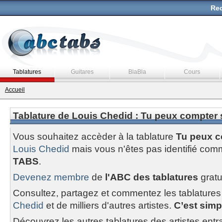
Rec
Tablatures
Guitares
BlaBla
Cours
Accueil
Tablature de Louis Chedid : Tu peux compter 
Vous souhaitez accèder à la tablature
Tu peux c
Louis Chedid
mais vous n'êtes pas identifié co
TABS
.
Devenez membre
de
l'ABC des tablatures
gratu
Consultez, partagez et commentez les tablatures
Chedid
et de milliers d'autres artistes.
C’est simpl
Découvrez les autres tablatures des artistes entr