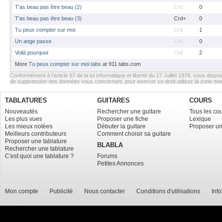
T'as beau pas être beau (2)
Crd
0
T'as beau pas être beau (3)
Crd+
0
Tu peux compter sur moi
Crd
1
Un ange passe
Crd
0
Voilà pourquoi
Crd
2
More
Tu peux compter sur moi tabs
at 911 tabs.com
Conformément à l’article 67 de la loi informatique et liberté du 17 Juillet 1978, vous dispos
de suppression des données vous concernant, pour exercer ce droit utilisez la zone m
TABLATURES
GUITARES
COURS
Nouveautés
Rechercher une guitare
Tous les co
Les plus vues
Proposer une fiche
Lexique
Les mieux notées
Débuter la guitare
Proposer un
Meilleurs contributeurs
Comment choisir sa guitare
Proposer une tablature
BLABLA
Rechercher une tablature
C'est quoi une tablature ?
Forums
Petites Annonces
Mon compte
Publicité
Nous contacter
Conditions d'utilisations
Inf