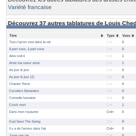
Variété francaise
Découvrez 37 autres tablatures de Louis Che
Titre
Type
Vues
Tout c'qu'on veut dans la vie
Crd
0
A part vous, à part vous
Crd
0
Ainsi soit-il
Crd
1
Anne ma soeur anne
Crd
1
Au jour le jour
Crd
0
Au jour le jour (2)
Crd
0
Chanter l'hiver
Crd
0
Cocotiers Bananiers
Crd
0
Comedie humaine
Crd
0
Crock mort
Crd
1
Dans mon royaume
Crd+
0
God Save The Swing
Crd
0
Il y a de l'amour dans l'air
Crd+
0
Juste une vie
Crd
0