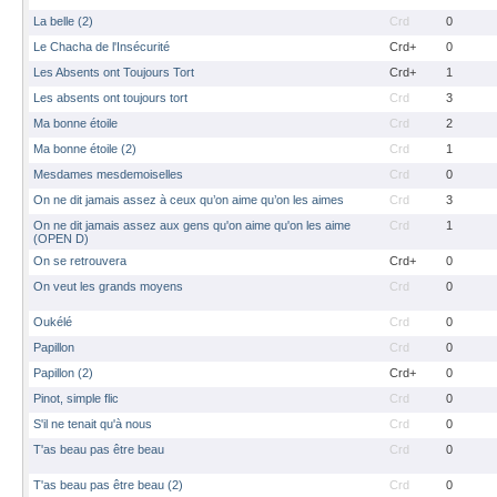
La belle (2)
Crd
0
Le Chacha de l'Insécurité
Crd+
0
Les Absents ont Toujours Tort
Crd+
1
Les absents ont toujours tort
Crd
3
Ma bonne étoile
Crd
2
Ma bonne étoile (2)
Crd
1
Mesdames mesdemoiselles
Crd
0
On ne dit jamais assez à ceux qu’on aime qu’on les aimes
Crd
3
On ne dit jamais assez aux gens qu'on aime qu'on les aime
Crd
1
(OPEN D)
On se retrouvera
Crd+
0
On veut les grands moyens
Crd
0
Oukélé
Crd
0
Papillon
Crd
0
Papillon (2)
Crd+
0
Pinot, simple flic
Crd
0
S'il ne tenait qu'à nous
Crd
0
T'as beau pas être beau
Crd
0
T'as beau pas être beau (2)
Crd
0