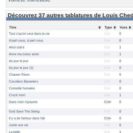
Découvrez 37 autres tablatures de Louis Che
Titre
Type
Vues
Tout c'qu'on veut dans la vie
Crd
0
A part vous, à part vous
Crd
0
Ainsi soit-il
Crd
1
Anne ma soeur anne
Crd
1
Au jour le jour
Crd
0
Au jour le jour (2)
Crd
0
Chanter l'hiver
Crd
0
Cocotiers Bananiers
Crd
0
Comedie humaine
Crd
0
Crock mort
Crd
1
Dans mon royaume
Crd+
0
God Save The Swing
Crd
0
Il y a de l'amour dans l'air
Crd+
0
Juste une vie
Crd
0
La belle
Crd
1