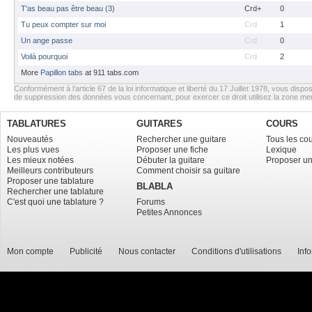
T'as beau pas être beau (3)
Crd+
0
Tu peux compter sur moi
Crd
1
Un ange passe
Crd
0
Voilà pourquoi
Crd
2
More
Papillon tabs
at 911 tabs.com
Conformément à l’article 67 de la loi informatique et liberté du 17 Juillet 1978, vous dispos
de suppression des données vous concernant, pour exercer ce droit utilisez la zone m
TABLATURES
GUITARES
COURS
Nouveautés
Rechercher une guitare
Tous les co
Les plus vues
Proposer une fiche
Lexique
Les mieux notées
Débuter la guitare
Proposer un
Meilleurs contributeurs
Comment choisir sa guitare
Proposer une tablature
BLABLA
Rechercher une tablature
C'est quoi une tablature ?
Forums
Petites Annonces
Mon compte
Publicité
Nous contacter
Conditions d'utilisations
Inf