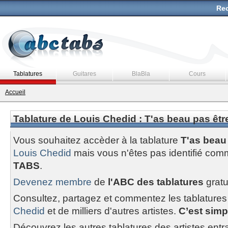
Rec
Tablatures
Guitares
BlaBla
Cours
Accueil
Tablature de Louis Chedid : T'as beau pas êtr
Vous souhaitez accèder à la tablature
T'as beau 
Louis Chedid
mais vous n'êtes pas identifié co
TABS
.
Devenez membre
de
l'ABC des tablatures
gratu
Consultez, partagez et commentez les tablatures
Chedid
et de milliers d'autres artistes.
C’est simpl
Découvrez les autres tablatures des artistes entr