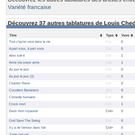
Variété francaise
Découvrez 37 autres tablatures de Louis Che
Titre
Type
Vues
Tout c'qu'on veut dans la vie
Crd
0
A part vous, à part vous
Crd
0
Ainsi soit-il
Crd
1
Anne ma soeur anne
Crd
1
Au jour le jour
Crd
0
Au jour le jour (2)
Crd
0
Chanter l'hiver
Crd
0
Cocotiers Bananiers
Crd
0
Comedie humaine
Crd
0
Crock mort
Crd
1
Dans mon royaume
Crd+
0
God Save The Swing
Crd
0
Il y a de l'amour dans l'air
Crd+
0
Juste une vie
Crd
0