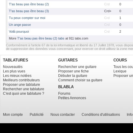
T'as beau pas être beau (2)
Crd
0
T'as beau pas être beau (3)
Crd+
0
Tu peux compter sur moi
Crd
1
Un ange passe
Crd
0
Voilà pourquoi
Crd
2
More
T'as beau pas être beau (2) tabs
at 911 tabs.com
Conformément à l’article 67 de la loi informatique et liberté du 17 Juillet 1978, vous dispos
de suppression des données vous concernant, pour exercer ce droit utilisez la zone m
TABLATURES
GUITARES
COURS
Nouveautés
Rechercher une guitare
Tous les co
Les plus vues
Proposer une fiche
Lexique
Les mieux notées
Débuter la guitare
Proposer un
Meilleurs contributeurs
Comment choisir sa guitare
Proposer une tablature
BLABLA
Rechercher une tablature
C'est quoi une tablature ?
Forums
Petites Annonces
Mon compte
Publicité
Nous contacter
Conditions d'utilisations
Inf