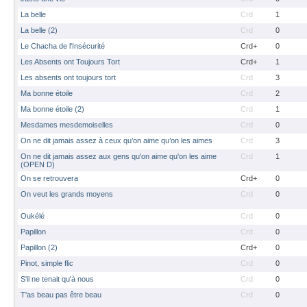
La belle
Crd
1
La belle (2)
Crd
0
Le Chacha de l'Insécurité
Crd+
0
Les Absents ont Toujours Tort
Crd+
1
Les absents ont toujours tort
Crd
3
Ma bonne étoile
Crd
2
Ma bonne étoile (2)
Crd
1
Mesdames mesdemoiselles
Crd
0
On ne dit jamais assez à ceux qu’on aime qu’on les aimes
Crd
3
On ne dit jamais assez aux gens qu'on aime qu'on les aime
Crd
1
(OPEN D)
On se retrouvera
Crd+
0
On veut les grands moyens
Crd
0
Oukélé
Crd
0
Papillon
Crd
0
Papillon (2)
Crd+
0
Pinot, simple flic
Crd
0
S'il ne tenait qu'à nous
Crd
0
T'as beau pas être beau
Crd
0