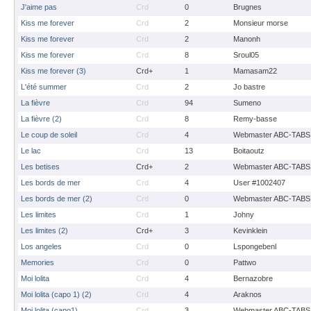
J'aime pas
Crd
0
Brugnes
Kiss me forever
Crd
2
Monsieur morse
Kiss me forever
Crd
2
Manonh
Kiss me forever
Crd
8
Sroul05
Kiss me forever (3)
Crd+
1
Mamasam22
L'été summer
Crd
2
Jo bastre
La fièvre
Crd
94
Sumeno
La fièvre (2)
Crd
8
Remy-basse
Le coup de soleil
Crd
4
Webmaster ABC-TABS
Le lac
Crd
13
Boitaoutz
Les betises
Crd+
2
Webmaster ABC-TABS
Les bords de mer
Crd
4
User #1002407
Les bords de mer (2)
Crd
0
Webmaster ABC-TABS
Les limites
Crd
1
Johny
Les limites (2)
Crd+
3
Kevinklein
Los angeles
Crd
0
Lspongebenl
Memories
Crd
0
Pattwo
Moi lolita
Crd
4
Bernazobre
Moi lolita (capo 1) (2)
Crd
4
Araknos
Moi lolita (capo1)
Crd
3
Webmaster ABC-TABS