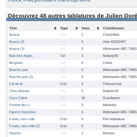
Découvrez 48 autres tablatures de Julien Dor
Titre
Type
Vues
Contributeur
Acacia
Crd
2
Chris64kiki
Acacia (2)
Crd
0
User #1002407
Acacia (3)
Crd
0
Webmaster ABC-TABS
Baie Des Anges
Tab
3
Nobody59
Bergman
Crd
0
Cédric
Bouche pute
Crd
0
Webmaster ABC-TABS
Bouche pute (2)
Crd
0
Webmaster ABC-TABS
Cet air là
Crd+
0
Themaxmvp
Chou Wasabi
Crd
5
Dejanire32
Coco Caline
Crd
16
Guaribanne
Femme like U
Crd
3
Martinlxb
Figures imposées
Crd
0
Webmaster ABC-TABS
Freaky new child
Crd+
0
Pierrotdelalune
Freaky new child (2)
Crd+
0
Webmaster ABC-TABS
Heaven
Crd
1
Brestoa