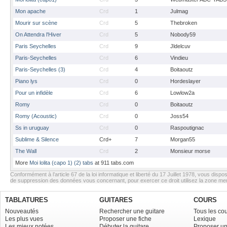
Mon apache
Crd
1
Julmag
Mourir sur scène
Crd
5
Thebroken
On Attendra l'Hiver
Crd
5
Nobody59
Paris Seychelles
Crd
9
Jldelcuv
Paris-Seychelles
Crd
6
Vindieu
Paris-Seychelles (3)
Crd
4
Boitaoutz
Piano lys
Crd
0
Hordeslayer
Pour un infidèle
Crd
6
Lowlow2a
Romy
Crd
0
Boitaoutz
Romy (Acoustic)
Crd
0
Joss54
Ss in uruguay
Crd
0
Raspoutignac
Sublime & Silence
Crd+
7
Morgan55
The Wall
Crd
2
Monsieur morse
More
Moi lolita (capo 1) (2) tabs
at 911 tabs.com
Conformément à l’article 67 de la loi informatique et liberté du 17 Juillet 1978, vous dispos
de suppression des données vous concernant, pour exercer ce droit utilisez la zone m
TABLATURES
GUITARES
COURS
Nouveautés
Rechercher une guitare
Tous les co
Les plus vues
Proposer une fiche
Lexique
Les mieux notées
Débuter la guitare
Proposer un