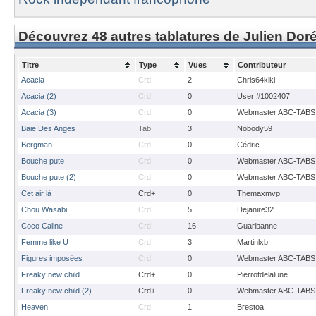
Découvrez 48 autres tablatures de Julien Dor
Titre
Type
Vues
Contributeur
Acacia
Crd
2
Chris64kiki
Acacia (2)
Crd
0
User #1002407
Acacia (3)
Crd
0
Webmaster ABC-TABS
Baie Des Anges
Tab
3
Nobody59
Bergman
Crd
0
Cédric
Bouche pute
Crd
0
Webmaster ABC-TABS
Bouche pute (2)
Crd
0
Webmaster ABC-TABS
Cet air là
Crd+
0
Themaxmvp
Chou Wasabi
Crd
5
Dejanire32
Coco Caline
Crd
16
Guaribanne
Femme like U
Crd
3
Martinlxb
Figures imposées
Crd
0
Webmaster ABC-TABS
Freaky new child
Crd+
0
Pierrotdelalune
Freaky new child (2)
Crd+
0
Webmaster ABC-TABS
Heaven
Crd
1
Brestoa