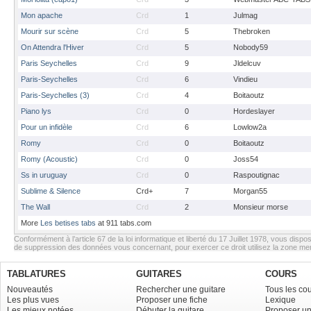
Mon apache
Crd
1
Julmag
Mourir sur scène
Crd
5
Thebroken
On Attendra l'Hiver
Crd
5
Nobody59
Paris Seychelles
Crd
9
Jldelcuv
Paris-Seychelles
Crd
6
Vindieu
Paris-Seychelles (3)
Crd
4
Boitaoutz
Piano lys
Crd
0
Hordeslayer
Pour un infidèle
Crd
6
Lowlow2a
Romy
Crd
0
Boitaoutz
Romy (Acoustic)
Crd
0
Joss54
Ss in uruguay
Crd
0
Raspoutignac
Sublime & Silence
Crd+
7
Morgan55
The Wall
Crd
2
Monsieur morse
More
Les betises tabs
at 911 tabs.com
Conformément à l’article 67 de la loi informatique et liberté du 17 Juillet 1978, vous dispos
de suppression des données vous concernant, pour exercer ce droit utilisez la zone m
TABLATURES
GUITARES
COURS
Nouveautés
Rechercher une guitare
Tous les co
Les plus vues
Proposer une fiche
Lexique
Les mieux notées
Débuter la guitare
Proposer un