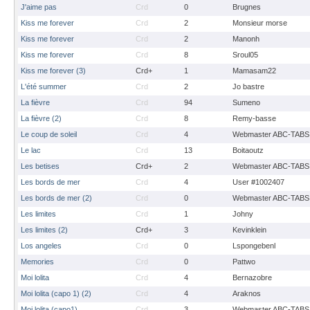
J'aime pas
Crd
0
Brugnes
Kiss me forever
Crd
2
Monsieur morse
Kiss me forever
Crd
2
Manonh
Kiss me forever
Crd
8
Sroul05
Kiss me forever (3)
Crd+
1
Mamasam22
L'été summer
Crd
2
Jo bastre
La fièvre
Crd
94
Sumeno
La fièvre (2)
Crd
8
Remy-basse
Le coup de soleil
Crd
4
Webmaster ABC-TABS
Le lac
Crd
13
Boitaoutz
Les betises
Crd+
2
Webmaster ABC-TABS
Les bords de mer
Crd
4
User #1002407
Les bords de mer (2)
Crd
0
Webmaster ABC-TABS
Les limites
Crd
1
Johny
Les limites (2)
Crd+
3
Kevinklein
Los angeles
Crd
0
Lspongebenl
Memories
Crd
0
Pattwo
Moi lolita
Crd
4
Bernazobre
Moi lolita (capo 1) (2)
Crd
4
Araknos
Moi lolita (capo1)
Crd
3
Webmaster ABC-TABS