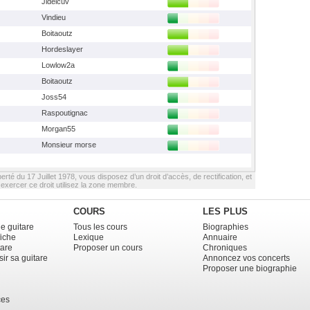
Jldelcuv
Vindieu
Boitaoutz
Hordeslayer
Lowlow2a
Boitaoutz
Joss54
Raspoutignac
Morgan55
Monsieur morse
berté du 17 Juillet 1978, vous disposez d’un droit d’accès, de rectification, et
xercer ce droit utilisez la zone membre.
COURS
LES PLUS
e guitare
Tous les cours
Biographies
fiche
Lexique
Annuaire
tare
Proposer un cours
Chroniques
ir sa guitare
Annoncez vos concerts
Proposer une biographie
ces