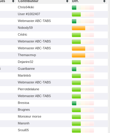
ues
Contributeur
Diff.
Chris64kiki
User #1002407
Webmaster ABC-TABS
Nobody59
Cédric
Webmaster ABC-TABS
Webmaster ABC-TABS
Themaxmvp
Dejanire32
6
Guaribanne
Martinlxb
Webmaster ABC-TABS
Pierrotdelalune
Webmaster ABC-TABS
Brestoa
Brugnes
Monsieur morse
Manonh
Sroul05