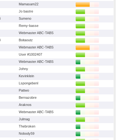
Mamasam22
Jo bastre
4
Sumeno
Remy-basse
Webmaster ABC-TABS
3
Boitaoutz
Webmaster ABC-TABS
User #1002407
Webmaster ABC-TABS
Johny
Kevinklein
Lspongebenl
Pattwo
Bernazobre
Araknos
Webmaster ABC-TABS
Julmag
Thebroken
Nobody59