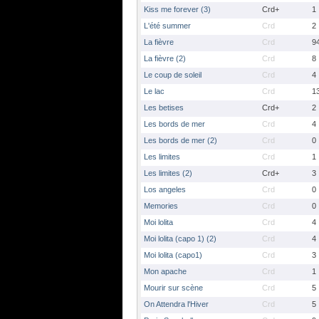
Kiss me forever (3)
Crd+
1
L'été summer
Crd
2
La fièvre
Crd
9
La fièvre (2)
Crd
8
Le coup de soleil
Crd
4
Le lac
Crd
1
Les betises
Crd+
2
Les bords de mer
Crd
4
Les bords de mer (2)
Crd
0
Les limites
Crd
1
Les limites (2)
Crd+
3
Los angeles
Crd
0
Memories
Crd
0
Moi lolita
Crd
4
Moi lolita (capo 1) (2)
Crd
4
Moi lolita (capo1)
Crd
3
Mon apache
Crd
1
Mourir sur scène
Crd
5
On Attendra l'Hiver
Crd
5