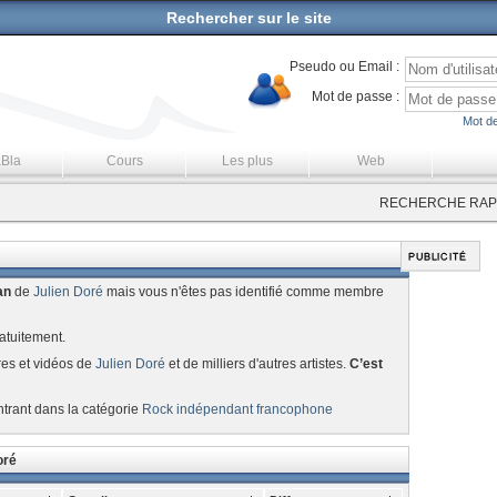
Rechercher sur le site
Pseudo ou Email :
Mot de passe :
Mot de
aBla
Cours
Les plus
Web
RECHERCHE RAPI
an
de
Julien Doré
mais vous n'êtes pas identifié comme membre
atuitement.
res et vidéos de
Julien Doré
et de milliers d'autres artistes.
C’est
ntrant dans la catégorie
Rock indépendant francophone
oré