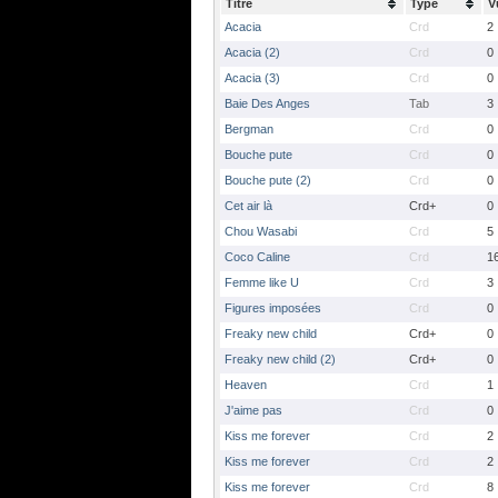
Titre
Type
V
Acacia
Crd
2
Acacia (2)
Crd
0
Acacia (3)
Crd
0
Baie Des Anges
Tab
3
Bergman
Crd
0
Bouche pute
Crd
0
Bouche pute (2)
Crd
0
Cet air là
Crd+
0
Chou Wasabi
Crd
5
Coco Caline
Crd
1
Femme like U
Crd
3
Figures imposées
Crd
0
Freaky new child
Crd+
0
Freaky new child (2)
Crd+
0
Heaven
Crd
1
J'aime pas
Crd
0
Kiss me forever
Crd
2
Kiss me forever
Crd
2
Kiss me forever
Crd
8