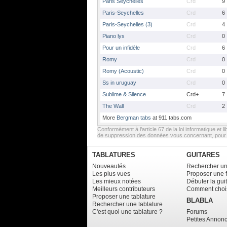
Paris Seychelles
Crd
9
Paris-Seychelles
Crd
6
Paris-Seychelles (3)
Crd
4
Piano lys
Crd
0
Pour un infidèle
Crd
6
Romy
Crd
0
Romy (Acoustic)
Crd
0
Ss in uruguay
Crd
0
Sublime & Silence
Crd+
7
The Wall
Crd
2
More
Bergman tabs
at 911 tabs.com
Conformément à l’article 67 de la loi informatique et li
de suppression des données vous concernant, pour e
TABLATURES
GUITARES
Nouveautés
Rechercher un
Les plus vues
Proposer une 
Les mieux notées
Débuter la gui
Meilleurs contributeurs
Comment chois
Proposer une tablature
BLABLA
Rechercher une tablature
C'est quoi une tablature ?
Forums
Petites Annon