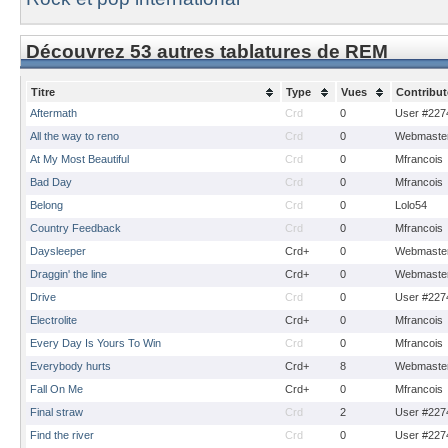
Découvrez 53 autres tablatures de REM
Titre
Type
Vues
Contribut
Aftermath
Crd
0
User #227
All the way to reno
Crd
0
Webmaste
At My Most Beautiful
Crd
0
Mfrancois
Bad Day
Crd
0
Mfrancois
Belong
Crd
0
Lolo54
Country Feedback
Crd
0
Mfrancois
Daysleeper
Crd+
0
Webmaste
Draggin' the line
Crd+
0
Webmaste
Drive
Crd
0
User #227
Electrolite
Crd+
0
Mfrancois
Every Day Is Yours To Win
Crd
0
Mfrancois
Everybody hurts
Crd+
8
Webmaste
Fall On Me
Crd+
0
Mfrancois
Final straw
Crd
2
User #227
Find the river
Crd
0
User #227