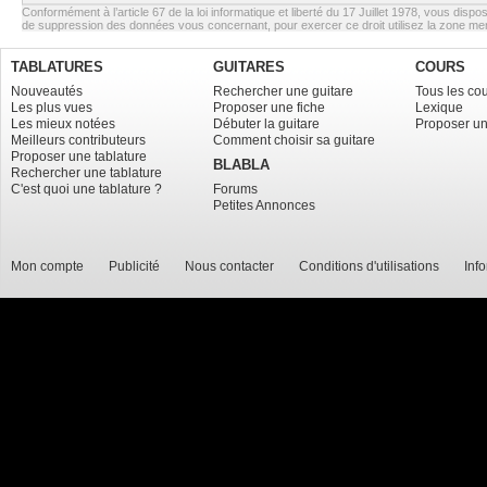
Conformément à l’article 67 de la loi informatique et liberté du 17 Juillet 1978, vous dispos
de suppression des données vous concernant, pour exercer ce droit utilisez la zone m
TABLATURES
GUITARES
COURS
Nouveautés
Rechercher une guitare
Tous les co
Les plus vues
Proposer une fiche
Lexique
Les mieux notées
Débuter la guitare
Proposer un
Meilleurs contributeurs
Comment choisir sa guitare
Proposer une tablature
BLABLA
Rechercher une tablature
C'est quoi une tablature ?
Forums
Petites Annonces
Mon compte
Publicité
Nous contacter
Conditions d'utilisations
Inf