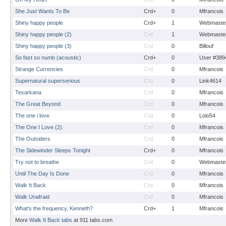
She Just Wants To Be
Crd+
0
Mfrancois
Shiny happy people
Crd+
1
Webmaste
Shiny happy people (2)
Crd
1
Webmaste
Shiny happy people (3)
Crd
0
Billouf
So fast so numb (acoustic)
Crd+
0
User #389
Strange Currencies
Crd
0
Mfrancois
Supernatural superserious
Crd
0
Link4614
Texarkana
Crd
0
Mfrancois
The Great Beyond
Crd
0
Mfrancois
The one i love
Crd
0
Lolo54
The One I Love (2)
Crd
0
Mfrancois
The Outsiders
Crd
0
Mfrancois
The Sidewinder Sleeps Tonight
Crd+
0
Mfrancois
Try not to breathe
Crd
0
Webmaste
Until The Day Is Done
Crd
0
Mfrancois
Walk It Back
Crd
0
Mfrancois
Walk Unafraid
Crd
0
Mfrancois
What's the frequency, Kenneth?
Crd+
1
Mfrancois
More
Walk It Back tabs
at 911 tabs.com