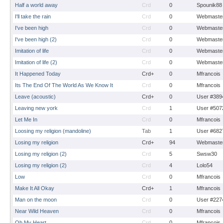
Half a world away
Crd
0
Spounik88
I'll take the rain
Crd
0
Webmaste
I've been high
Crd
0
Webmaste
I've been high (2)
Crd
0
Webmaste
Imitation of life
Crd
0
Webmaste
Imitation of life (2)
Crd
0
Webmaste
It Happened Today
Crd+
0
Mfrancois
Its The End Of The World As We Know It
Crd
0
Mfrancois
Leave (acoustic)
Crd+
0
User #389
Leaving new york
Crd
1
User #507
Let Me In
Crd
0
Mfrancois
Loosing my religion (mandoline)
Tab
1
User #682
Losing my religion
Crd+
94
Webmaste
Losing my religion (2)
Crd
5
Swsw30
Losing my religion (2)
Crd
4
Lolo54
Low
Crd
0
Mfrancois
Make It All Okay
Crd+
1
Mfrancois
Man on the moon
Crd
0
User #227
Near Wild Heaven
Crd
0
Mfrancois
Oh My Heart
Crd
0
Mfrancois