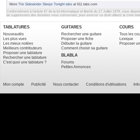
More
The Sidewinder Sleeps Tonight tabs
at 911 tabs.com
Conformément à l’article 67 de la loi informatique et liberté du 17 Juillet 1978, vous dispos
de suppression des données vous concernant, pour exercer ce droit utilisez la zone m
TABLATURES
GUITARES
COURS
Nouveautés
Rechercher une guitare
Tous les co
Les plus vues
Proposer une fiche
Lexique
Les mieux notées
Débuter la guitare
Proposer un
Meilleurs contributeurs
Comment choisir sa guitare
Proposer une tablature
BLABLA
Rechercher une tablature
C'est quoi une tablature ?
Forums
Petites Annonces
Mon compte
Publicité
Nous contacter
Conditions d'utilisations
Inf