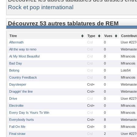
Rock et pop international
Découvrez 53 autres tablatures de REM
Titre
Type
Vues
Contribut
Aftermath
Crd
0
User #227
All the way to reno
Crd
0
Webmaste
At My Most Beautiful
Crd
0
Mfrancois
Bad Day
Crd
0
Mfrancois
Belong
Crd
0
Lolo54
Country Feedback
Crd
0
Mfrancois
Daysleeper
Crd+
0
Webmaste
Draggin' the line
Crd+
0
Webmaste
Drive
Crd
0
User #227
Electrolite
Crd+
0
Mfrancois
Every Day Is Yours To Win
Crd
0
Mfrancois
Everybody hurts
Crd+
8
Webmaste
Fall On Me
Crd+
0
Mfrancois
Final straw
Crd
2
User #227