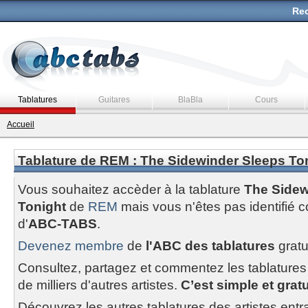
Rec
Tablatures
Guitares
BlaBla
Cours
Accueil
Tablature de REM : The Sidewinder Sleeps To
Vous souhaitez accèder à la tablature
The Sidew
Tonight
de
REM
mais vous n'êtes pas identifi
d'
ABC-TABS
.
Devenez membre
de
l'ABC des tablatures
gratu
Consultez, partagez et commentez les tablatures
de milliers d'autres artistes.
C’est simple et gratui
Découvrez les autres tablatures des artistes entr