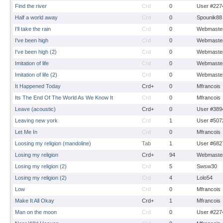
Find the river
Crd
0
User #227
Half a world away
Crd
0
Spounik88
I'll take the rain
Crd
0
Webmaste
I've been high
Crd
0
Webmaste
I've been high (2)
Crd
0
Webmaste
Imitation of life
Crd
0
Webmaste
Imitation of life (2)
Crd
0
Webmaste
It Happened Today
Crd+
0
Mfrancois
Its The End Of The World As We Know It
Crd
0
Mfrancois
Leave (acoustic)
Crd+
0
User #389
Leaving new york
Crd
1
User #507
Let Me In
Crd
0
Mfrancois
Loosing my religion (mandoline)
Tab
1
User #682
Losing my religion
Crd+
94
Webmaste
Losing my religion (2)
Crd
5
Swsw30
Losing my religion (2)
Crd
4
Lolo54
Low
Crd
0
Mfrancois
Make It All Okay
Crd+
1
Mfrancois
Man on the moon
Crd
0
User #227