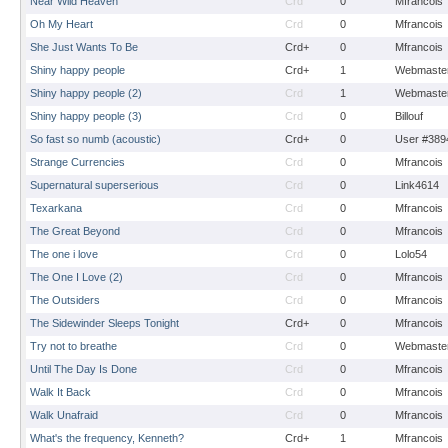
Near Wild Heaven
Crd
0
Mfrancois
Oh My Heart
Crd
0
Mfrancois
She Just Wants To Be
Crd+
0
Mfrancois
Shiny happy people
Crd+
1
Webmaste
Shiny happy people (2)
Crd
1
Webmaste
Shiny happy people (3)
Crd
0
Billouf
So fast so numb (acoustic)
Crd+
0
User #389
Strange Currencies
Crd
0
Mfrancois
Supernatural superserious
Crd
0
Link4614
Texarkana
Crd
0
Mfrancois
The Great Beyond
Crd
0
Mfrancois
The one i love
Crd
0
Lolo54
The One I Love (2)
Crd
0
Mfrancois
The Outsiders
Crd
0
Mfrancois
The Sidewinder Sleeps Tonight
Crd+
0
Mfrancois
Try not to breathe
Crd
0
Webmaste
Until The Day Is Done
Crd
0
Mfrancois
Walk It Back
Crd
0
Mfrancois
Walk Unafraid
Crd
0
Mfrancois
What's the frequency, Kenneth?
Crd+
1
Mfrancois