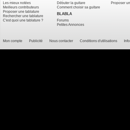
Les mieux notées
Débuter la guitare
Proposer un
Meilleurs contributeurs
Comment choisir sa guitare
Proposer une tablature
BLABLA
Rechercher une tablature
C'est quoi une tablature ?
Forums
Petites Annonces
Mon compte
Publicité
Nous contacter
Conditions d'utilisations
Inf