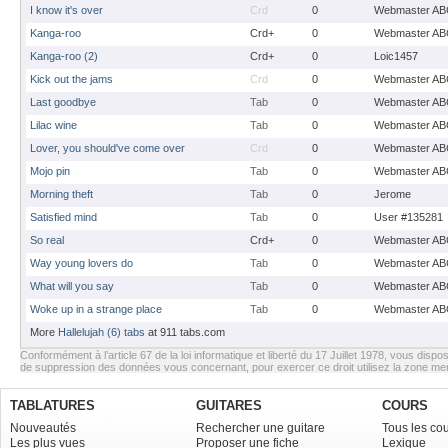
I know it's over
Crd
0
Webmaster AB
Kanga-roo
Crd+
0
Webmaster AB
Kanga-roo (2)
Crd+
0
Loic1457
Kick out the jams
Crd
0
Webmaster AB
Last goodbye
Tab
0
Webmaster AB
Lilac wine
Tab
0
Webmaster AB
Lover, you should've come over
Crd
0
Webmaster AB
Mojo pin
Tab
0
Webmaster AB
Morning theft
Tab
0
Jerome
Satisfied mind
Tab
0
User #135281
So real
Crd+
0
Webmaster AB
Way young lovers do
Tab
0
Webmaster AB
What will you say
Tab
0
Webmaster AB
Woke up in a strange place
Tab
0
Webmaster AB
More
Hallelujah (6) tabs
at 911 tabs.com
Conformément à l’article 67 de la loi informatique et liberté du 17 Juillet 1978, vous dispos
de suppression des données vous concernant, pour exercer ce droit utilisez la zone m
TABLATURES
GUITARES
COURS
Nouveautés
Rechercher une guitare
Tous les co
Les plus vues
Proposer une fiche
Lexique