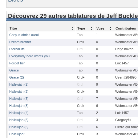
Découvrez 29 autres tablatures de Jeff Buckl
Titre
Type
Vues
Contributeur
Corpus christi carol
Tab
1
Webmaster AB
Dream brother
Crd+
0
Webmaster AB
Eternal life
Crd
0
Derje boven
Everybody here wants you
Tab
0
Webmaster AB
Forget her
Tab
0
Loic1457
Grace
Tab
0
Webmaster AB
Grace (2)
Crd+
0
User #284895
Hallelujah (2)
Crd
9
Webmaster AB
Hallelujah (2)
Crd+
5
Webmaster AB
Hallelujah (3)
Crd
7
Webmaster AB
Hallelujah (3)
Crd+
6
Webmaster AB
Hallelujah (4)
Tab
2
Loic1457
Hallelujah (5)
Crd
3
Gregoryfu
Hallelujah (6)
Crd
6
Pierre-qui-roul
Hallelujah*
Crd+
3
Webmaster AB