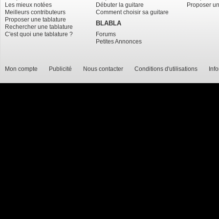
Les mieux notées
Débuter la guitare
Proposer un
Meilleurs contributeurs
Comment choisir sa guitare
Proposer une tablature
BLABLA
Rechercher une tablature
C'est quoi une tablature ?
Forums
Petites Annonces
Mon compte
Publicité
Nous contacter
Conditions d'utilisations
Inf