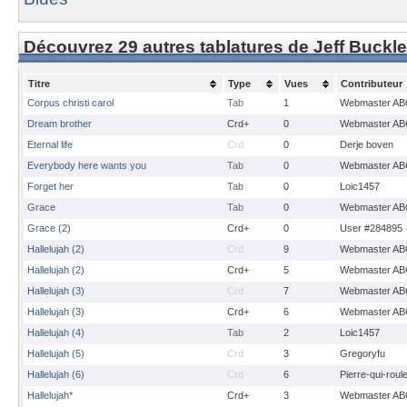
Découvrez 29 autres tablatures de Jeff Buckl
Titre
Type
Vues
Contributeur
Corpus christi carol
Tab
1
Webmaster AB
Dream brother
Crd+
0
Webmaster AB
Eternal life
Crd
0
Derje boven
Everybody here wants you
Tab
0
Webmaster AB
Forget her
Tab
0
Loic1457
Grace
Tab
0
Webmaster AB
Grace (2)
Crd+
0
User #284895
Hallelujah (2)
Crd
9
Webmaster AB
Hallelujah (2)
Crd+
5
Webmaster AB
Hallelujah (3)
Crd
7
Webmaster AB
Hallelujah (3)
Crd+
6
Webmaster AB
Hallelujah (4)
Tab
2
Loic1457
Hallelujah (5)
Crd
3
Gregoryfu
Hallelujah (6)
Crd
6
Pierre-qui-roul
Hallelujah*
Crd+
3
Webmaster AB