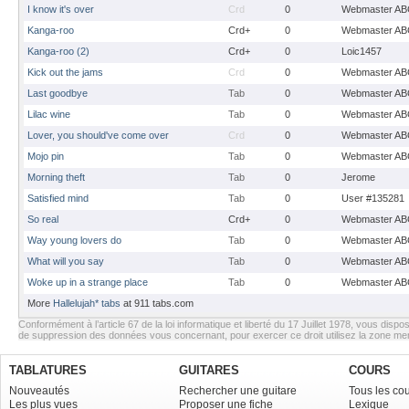
I know it's over
Crd
0
Webmaster AB
Kanga-roo
Crd+
0
Webmaster AB
Kanga-roo (2)
Crd+
0
Loic1457
Kick out the jams
Crd
0
Webmaster AB
Last goodbye
Tab
0
Webmaster AB
Lilac wine
Tab
0
Webmaster AB
Lover, you should've come over
Crd
0
Webmaster AB
Mojo pin
Tab
0
Webmaster AB
Morning theft
Tab
0
Jerome
Satisfied mind
Tab
0
User #135281
So real
Crd+
0
Webmaster AB
Way young lovers do
Tab
0
Webmaster AB
What will you say
Tab
0
Webmaster AB
Woke up in a strange place
Tab
0
Webmaster AB
More
Hallelujah* tabs
at 911 tabs.com
Conformément à l’article 67 de la loi informatique et liberté du 17 Juillet 1978, vous dispos
de suppression des données vous concernant, pour exercer ce droit utilisez la zone m
TABLATURES
GUITARES
COURS
Nouveautés
Rechercher une guitare
Tous les co
Les plus vues
Proposer une fiche
Lexique