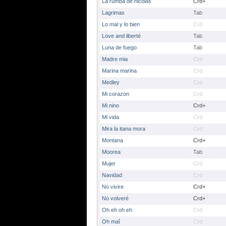
La rumba de nicolas
Crd+
Lagrimas
Tab
Lo mal y lo bien
Crd
Love and liberté
Tab
Luna de fuego
Tab
Madre mia
Crd
Marina marina
Crd
Medley
Crd
Mi corazon
Crd
Mi nino
Crd+
Mi vida
Crd
Mira la itana mora
Crd
Montana
Crd+
Moorea
Tab
Mujer
Crd
Navidad
Crd
No vivire
Crd+
No volveré
Crd+
Oh eh oh eh
Crd
Oh maî
Crd