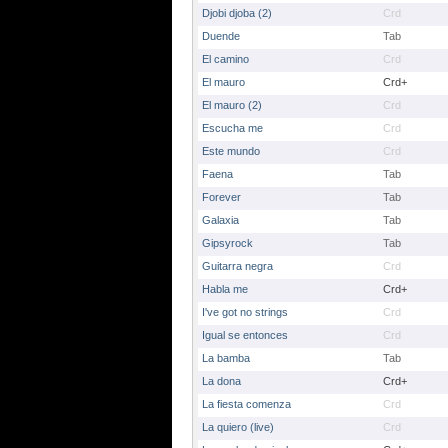
Djobi djoba (2)
Crd
Duende
Tab
El camino
Crd
El mauro
Crd+
El mauro (2)
Crd
Escucha me
Crd
Este mundo
Crd
Faena
Tab
Forever
Tab
Galaxia
Tab
Gipsyrock
Tab
Guitarra negra
Crd
Habla me
Crd+
I've got no strings
Crd
Igual se entonces
Crd
La bamba
Tab
La dona
Crd+
La fiesta comenza
Crd
La quiero (live)
Crd