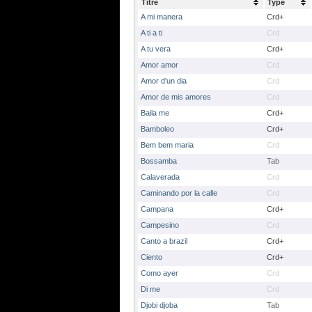
Titre
Type
A mi manera
Crd+
A ti a ti
Crd
A tu vera
Crd+
Amor amor
Crd
Amor d'un dia
Crd
Amor de mis amores
Crd
Baila me
Crd+
Bamboleo
Crd+
Bem bem maria
Crd
Bossamba
Tab
Calaverada
Crd
Caminando por la calle
Crd
Campana
Crd+
Campesino
Crd
Canto a brazil
Crd+
Ciento
Crd+
Como ayer
Crd
Di me
Crd
Djobi djoba
Tab