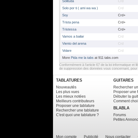
Solituda
Crd
Solo por ti ( ami wa wa )
Crd
Soy
Crd+
Trista pena
Crd+
Tristessa
Crd+
Vamos a bailar
Crd
Viento del arena
Crd
Volare
Crd
More
Pida me la tabs
at 911 tabs.com
Conformément à l’article 67 de la loi informatique et li
de suppression des données vous concernant, pour e
TABLATURES
GUITARES
Nouveautés
Rechercher un
Les plus vues
Proposer une 
Les mieux notées
Débuter la gui
Meilleurs contributeurs
Comment chois
Proposer une tablature
BLABLA
Rechercher une tablature
C'est quoi une tablature ?
Forums
Petites Annon
Mon compte
Publicité
Nous contacter