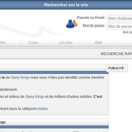
Rechercher sur le site
Pseudo ou Email :
Mot de passe :
Mot de
aBla
Cours
Les plus
Web
RECHERCHE RAPI
 la
de
Gipsy Kings
mais vous n'êtes pas identifié comme membre
atuitement.
res et vidéos de
Gipsy Kings
et de milliers d'autres artistes.
C’est
ntrant dans la catégorie
Autres
ings