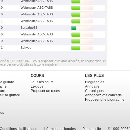
0
Webmaster ABC-TABS
0
Webmaster ABC-TABS
0
Webmaster ABC-TABS
1
Webmaster ABC-TABS
0
Borsalino38
0
Webmaster ABC-TABS
0
Webmaster ABC-TABS
1
Schyzo
berté du 17 Juillet 1978, vous disposez d’un droit d’accès, de rectification, et
xercer ce droit utilisez la zone membre.
COURS
LES PLUS
e guitare
Tous les cours
Biographies
fiche
Lexique
Annuaire
tare
Proposer un cours
Chroniques
ir sa guitare
Annoncez vos concerts
Proposer une biographie
ces
Conditions d'utilisations
Informations légales
Plan du site
© 1999-2026 T