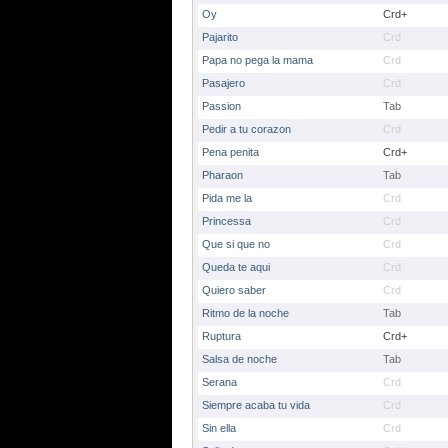
Oy
Crd+
Pajarito
Crd
Papa no pega la mama
Crd
Pasajero
Crd
Passion
Tab
Pedir a tu corazon
Crd
Pena penita
Crd+
Pharaon
Tab
Pida me la
Crd
Princessa
Crd
Que si que no
Crd
Queda te aqui
Crd
Quiero saber
Crd
Ritmo de la noche
Tab
Ruptura
Crd+
Salsa de noche
Tab
Serana
Crd
Siempre acaba tu vida
Crd
Sin ella
Crd