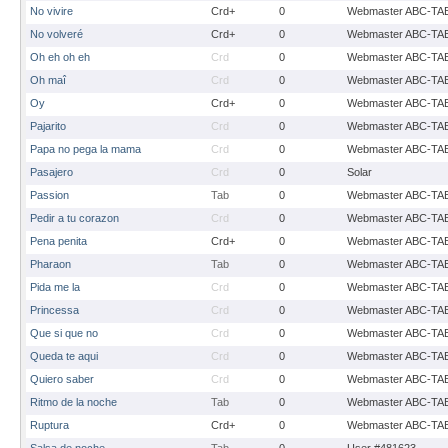
No vivire
Crd+
0
Webmaster ABC-TA
No volveré
Crd+
0
Webmaster ABC-TA
Oh eh oh eh
Crd
0
Webmaster ABC-TA
Oh maî
Crd
0
Webmaster ABC-TA
Oy
Crd+
0
Webmaster ABC-TA
Pajarito
Crd
0
Webmaster ABC-TA
Papa no pega la mama
Crd
0
Webmaster ABC-TA
Pasajero
Crd
0
Solar
Passion
Tab
0
Webmaster ABC-TA
Pedir a tu corazon
Crd
0
Webmaster ABC-TA
Pena penita
Crd+
0
Webmaster ABC-TA
Pharaon
Tab
0
Webmaster ABC-TA
Pida me la
Crd
0
Webmaster ABC-TA
Princessa
Crd
0
Webmaster ABC-TA
Que si que no
Crd
0
Webmaster ABC-TA
Queda te aqui
Crd
0
Webmaster ABC-TA
Quiero saber
Crd
0
Webmaster ABC-TA
Ritmo de la noche
Tab
0
Webmaster ABC-TA
Ruptura
Crd+
0
Webmaster ABC-TA