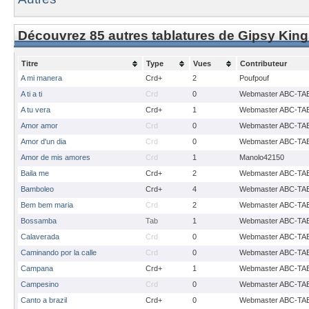
Découvrez 85 autres tablatures de Gipsy Kin
Titre
Type
Vues
Contributeur
A mi manera
Crd+
2
Poufpouf
A ti a ti
Crd
0
Webmaster ABC-TA
A tu vera
Crd+
1
Webmaster ABC-TA
Amor amor
Crd
0
Webmaster ABC-TA
Amor d'un dia
Crd
0
Webmaster ABC-TA
Amor de mis amores
Crd
1
Manolo42150
Baila me
Crd+
2
Webmaster ABC-TA
Bamboleo
Crd+
4
Webmaster ABC-TA
Bem bem maria
Crd
2
Webmaster ABC-TA
Bossamba
Tab
1
Webmaster ABC-TA
Calaverada
Crd
0
Webmaster ABC-TA
Caminando por la calle
Crd
0
Webmaster ABC-TA
Campana
Crd+
1
Webmaster ABC-TA
Campesino
Crd
0
Webmaster ABC-TA
Canto a brazil
Crd+
0
Webmaster ABC-TA