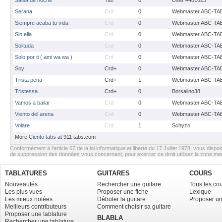
Salsa de noche
Tab
0
User #481623
Serana
Crd
0
Webmaster ABC-TA
Siempre acaba tu vida
Crd
0
Webmaster ABC-TA
Sin ella
Crd
0
Webmaster ABC-TA
Solituda
Crd
0
Webmaster ABC-TA
Solo por ti ( ami wa wa )
Crd
0
Webmaster ABC-TA
Soy
Crd+
0
Webmaster ABC-TA
Trista pena
Crd+
1
Webmaster ABC-TA
Tristessa
Crd+
0
Borsalino38
Vamos a bailar
Crd
0
Webmaster ABC-TA
Viento del arena
Crd
0
Webmaster ABC-TA
Volare
Crd
1
Schyzo
More
Ciento tabs
at 911 tabs.com
Conformément à l’article 67 de la loi informatique et liberté du 17 Juillet 1978, vous dispos
de suppression des données vous concernant, pour exercer ce droit utilisez la zone m
TABLATURES
GUITARES
COURS
Nouveautés
Rechercher une guitare
Tous les co
Les plus vues
Proposer une fiche
Lexique
Les mieux notées
Débuter la guitare
Proposer un
Meilleurs contributeurs
Comment choisir sa guitare
Proposer une tablature
BLABLA
Rechercher une tablature