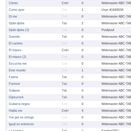
Ciento
Crd+
0
Webmaster ABC-TA
Como ayer
Crd
1
User #1669034
Di me
Crd
0
Webmaster ABC-TA
Djobi djoba
Tab
2
Webmaster ABC-TA
Djobi djoba (2)
Crd
0
Poufpouf
Duende
Tab
0
Webmaster ABC-TA
El camino
Crd
0
Webmaster ABC-TA
El mauro
Crd+
0
Webmaster ABC-TA
El mauro (2)
Crd
0
Webmaster ABC-TA
Escucha me
Crd
0
Webmaster ABC-TA
Este mundo
Crd
1
Webmaster ABC-TA
Faena
Tab
0
Webmaster ABC-TA
Forever
Tab
0
Webmaster ABC-TA
Galaxia
Tab
0
Webmaster ABC-TA
Gipsyrock
Tab
0
Webmaster ABC-TA
Guitarra negra
Crd
0
Webmaster ABC-TA
Habla me
Crd+
4
Webmaster ABC-TA
I've got no strings
Crd
0
Webmaster ABC-TA
Igual se entonces
Crd
0
Webmaster ABC-TA
La bamba
Tab
1
Fantine2001