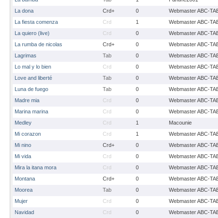
La dona
Crd+
0
Webmaster ABC-TA
La fiesta comenza
Crd
1
Webmaster ABC-TA
La quiero (live)
Crd
0
Webmaster ABC-TA
La rumba de nicolas
Crd+
0
Webmaster ABC-TA
Lagrimas
Tab
0
Webmaster ABC-TA
Lo mal y lo bien
Crd
0
Webmaster ABC-TA
Love and liberté
Tab
0
Webmaster ABC-TA
Luna de fuego
Tab
0
Webmaster ABC-TA
Madre mia
Crd
0
Webmaster ABC-TA
Marina marina
Crd
0
Webmaster ABC-TA
Medley
Crd
1
Macounie
Mi corazon
Crd
1
Webmaster ABC-TA
Mi nino
Crd+
0
Webmaster ABC-TA
Mi vida
Crd
0
Webmaster ABC-TA
Mira la itana mora
Crd
0
Webmaster ABC-TA
Montana
Crd+
0
Webmaster ABC-TA
Moorea
Tab
0
Webmaster ABC-TA
Mujer
Crd
0
Webmaster ABC-TA
Navidad
Crd
0
Webmaster ABC-TA