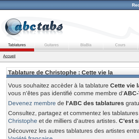
Rec
Tablatures
Guitares
BlaBla
Cours
Accueil
Tablature de Christophe : Cette vie la
Vous souhaitez accèder à la tablature
Cette vie l
vous n'êtes pas identifié comme membre d'
ABC-
Devenez membre
de
l'ABC des tablatures
gratu
Consultez, partagez et commentez les tablatures
Christophe
et de milliers d'autres artistes.
C’est s
Découvrez les autres tablatures des artistes entr
Variété francaise