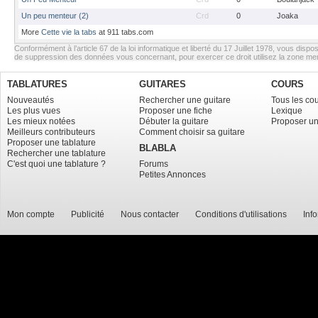
Un peu menteur (2)
Crd
0
Joaka
More
Cette vie la tabs
at 911 tabs.com
Conformément à l’article 67 de la loi informatique et liberté du 17 Juillet 1978, vous dispos
de suppression des données vous concernant, pour exercer ce droit utilisez la zone m
TABLATURES
GUITARES
COURS
Nouveautés
Rechercher une guitare
Tous les co
Les plus vues
Proposer une fiche
Lexique
Les mieux notées
Débuter la guitare
Proposer un
Meilleurs contributeurs
Comment choisir sa guitare
Proposer une tablature
BLABLA
Rechercher une tablature
C'est quoi une tablature ?
Forums
Petites Annonces
Mon compte
Publicité
Nous contacter
Conditions d'utilisations
Inf