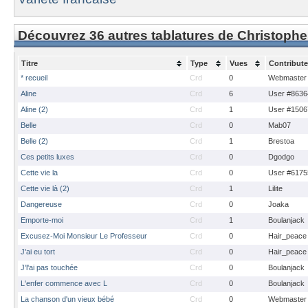
Découvrez 36 autres tablatures de Christophe
Titre
Type
Vues
Contribute
* recueil
Crd
0
Webmaster
Aline
Crd
6
User #8636
Aline (2)
Crd
1
User #1506
Belle
Crd
0
Mab07
Belle (2)
Crd
1
Brestoa
Ces petits luxes
Crd
0
Dgodgo
Cette vie la
Crd
0
User #6175
Cette vie là (2)
Crd
1
Lilite
Dangereuse
Crd
0
Joaka
Emporte-moi
Crd
1
Boulanjack
Excusez-Moi Monsieur Le Professeur
Crd
0
Hair_peace
J'ai eu tort
Crd
0
Hair_peace
J'l'ai pas touchée
Crd
0
Boulanjack
L'enfer commence avec L
Crd
0
Boulanjack
La chanson d'un vieux bébé
Crd
0
Webmaster