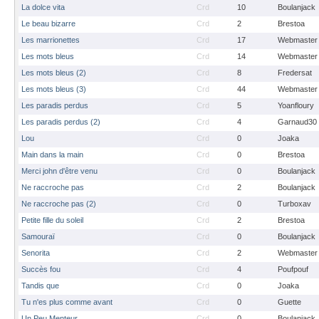
La dolce vita
Crd
10
Boulanjack
Le beau bizarre
Crd
2
Brestoa
Les marrionettes
Crd
17
Webmaster
Les mots bleus
Crd
14
Webmaster
Les mots bleus (2)
Crd
8
Fredersat
Les mots bleus (3)
Crd
44
Webmaster
Les paradis perdus
Crd
5
Yoanfloury
Les paradis perdus (2)
Crd
4
Garnaud30
Lou
Crd
0
Joaka
Main dans la main
Crd
0
Brestoa
Merci john d'être venu
Crd
0
Boulanjack
Ne raccroche pas
Crd
2
Boulanjack
Ne raccroche pas (2)
Crd
0
Turboxav
Petite fille du soleil
Crd
2
Brestoa
Samouraï
Crd
0
Boulanjack
Senorita
Crd
2
Webmaster
Succès fou
Crd
4
Poufpouf
Tandis que
Crd
0
Joaka
Tu n'es plus comme avant
Crd
0
Guette
Un Peu Menteur
Crd
0
Boulanjack