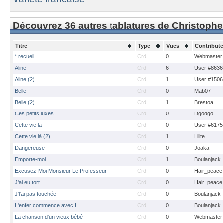
Découvrez 36 autres tablatures de Christophe
Titre
Type
Vues
Contribute
* recueil
Crd
0
Webmaster
Aline
Crd
6
User #8636
Aline (2)
Crd
1
User #1506
Belle
Crd
0
Mab07
Belle (2)
Crd
1
Brestoa
Ces petits luxes
Crd
0
Dgodgo
Cette vie la
Crd
0
User #6175
Cette vie là (2)
Crd
1
Lilite
Dangereuse
Crd
0
Joaka
Emporte-moi
Crd
1
Boulanjack
Excusez-Moi Monsieur Le Professeur
Crd
0
Hair_peace
J'ai eu tort
Crd
0
Hair_peace
J'l'ai pas touchée
Crd
0
Boulanjack
L'enfer commence avec L
Crd
0
Boulanjack
La chanson d'un vieux bébé
Crd
0
Webmaster