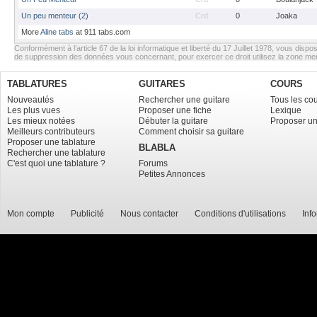
Un peu menteur (2)
Crd
0
Joaka
More
Aline tabs
at 911 tabs.com
Conformément à l’article 67 de la loi informatique et liberté du 17 Juillet 1978, vous dispos
de suppression des données vous concernant, pour exercer ce droit utilisez la zone m
TABLATURES
GUITARES
COURS
Nouveautés
Rechercher une guitare
Tous les co
Les plus vues
Proposer une fiche
Lexique
Les mieux notées
Débuter la guitare
Proposer un
Meilleurs contributeurs
Comment choisir sa guitare
Proposer une tablature
BLABLA
Rechercher une tablature
C'est quoi une tablature ?
Forums
Petites Annonces
Mon compte
Publicité
Nous contacter
Conditions d'utilisations
Inf