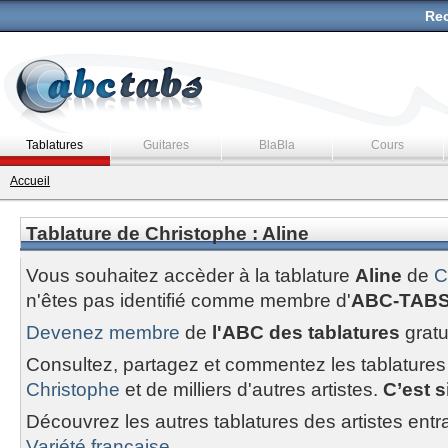
Rec
Tablatures
Guitares
BlaBla
Cours
Accueil
Tablature de Christophe : Aline
Vous souhaitez accèder à la tablature
Aline
de
C
n'êtes pas identifié comme membre d'
ABC-TAB
Devenez membre
de
l'ABC des tablatures
gratu
Consultez, partagez et commentez les tablatures
Christophe
et de milliers d'autres artistes.
C’est s
Découvrez les autres tablatures des artistes entr
Variété francaise