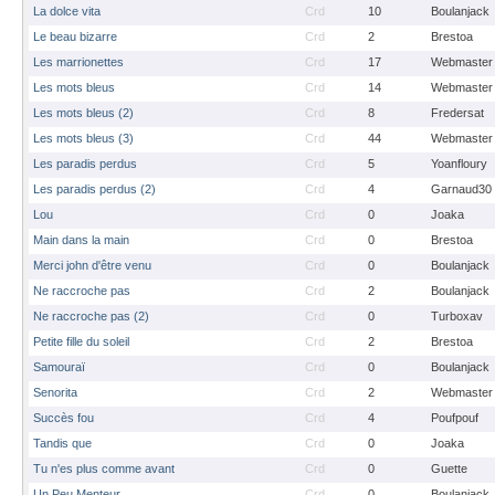
La dolce vita
Crd
10
Boulanjack
Le beau bizarre
Crd
2
Brestoa
Les marrionettes
Crd
17
Webmaster
Les mots bleus
Crd
14
Webmaster
Les mots bleus (2)
Crd
8
Fredersat
Les mots bleus (3)
Crd
44
Webmaster
Les paradis perdus
Crd
5
Yoanfloury
Les paradis perdus (2)
Crd
4
Garnaud30
Lou
Crd
0
Joaka
Main dans la main
Crd
0
Brestoa
Merci john d'être venu
Crd
0
Boulanjack
Ne raccroche pas
Crd
2
Boulanjack
Ne raccroche pas (2)
Crd
0
Turboxav
Petite fille du soleil
Crd
2
Brestoa
Samouraï
Crd
0
Boulanjack
Senorita
Crd
2
Webmaster
Succès fou
Crd
4
Poufpouf
Tandis que
Crd
0
Joaka
Tu n'es plus comme avant
Crd
0
Guette
Un Peu Menteur
Crd
0
Boulanjack