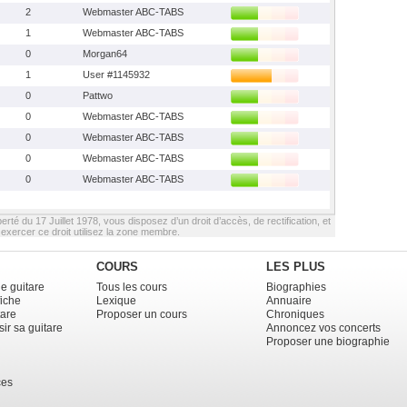
2
Webmaster ABC-TABS
1
Webmaster ABC-TABS
0
Morgan64
1
User #1145932
0
Pattwo
0
Webmaster ABC-TABS
0
Webmaster ABC-TABS
0
Webmaster ABC-TABS
0
Webmaster ABC-TABS
berté du 17 Juillet 1978, vous disposez d’un droit d’accès, de rectification, et
xercer ce droit utilisez la zone membre.
COURS
LES PLUS
e guitare
Tous les cours
Biographies
fiche
Lexique
Annuaire
tare
Proposer un cours
Chroniques
ir sa guitare
Annoncez vos concerts
Proposer une biographie
ces