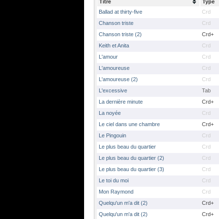
Titre
Type
Ballad at thirty-five
Crd
Chanson triste
Crd
Chanson triste (2)
Crd+
Keith et Anita
Crd
L'amour
Crd
L'amoureuse
Crd
L'amoureuse (2)
Crd
L'excessive
Tab
La dernière minute
Crd+
La noyée
Crd
Le ciel dans une chambre
Crd+
Le Pingouin
Crd
Le plus beau du quartier
Crd
Le plus beau du quartier (2)
Crd
Le plus beau du quartier (3)
Crd
Le toi du moi
Crd
Mon Raymond
Crd
Quelqu'un m'a dit (2)
Crd+
Quelqu'un m'a dit (2)
Crd+