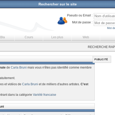
Rechercher sur le site
Pseudo ou Email :
Mot de passe :
Mot de
aBla
Cours
Les plus
Web
RECHERCHE RAPI
nute
de
Carla Bruni
mais vous n'êtes pas identifié comme membre
atuitement.
res et vidéos de
Carla Bruni
et de milliers d'autres artistes.
C’est
ntrant dans la catégorie
Variété francaise
uni