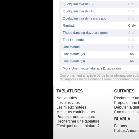
Quelqu'un m'a dit (3)
Crd
Quelqu'un m'a dit (4)
Crd
Quelqu'un m'a dit (sans capo)
Crd
Raphaël
Crd+
Those dancing days are gone
Crd
Tout le monde
Crd
Une minute
Crd
Une minute (2)
Tab
Une minute (3)
Tab
More
Une minute tabs
at 911 tabs.com
Conformément à l’article 67 de la loi informatique et li
de suppression des données vous concernant, pour e
TABLATURES
GUITARES
Nouveautés
Rechercher un
Les plus vues
Proposer une 
Les mieux notées
Débuter la gui
Meilleurs contributeurs
Comment chois
Proposer une tablature
BLABLA
Rechercher une tablature
C'est quoi une tablature ?
Forums
Petites Annon