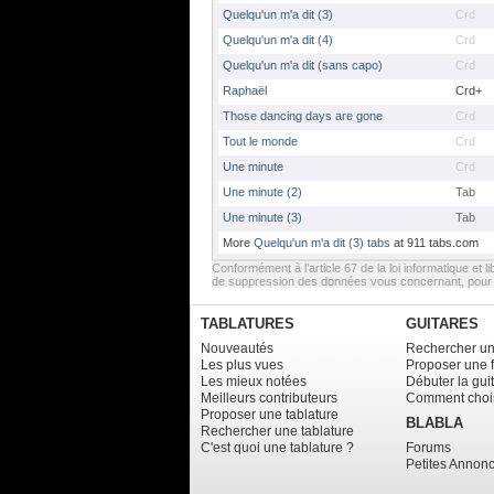
Quelqu'un m'a dit (3)
Crd
Quelqu'un m'a dit (4)
Crd
Quelqu'un m'a dit (sans capo)
Crd
Raphaël
Crd+
Those dancing days are gone
Crd
Tout le monde
Crd
Une minute
Crd
Une minute (2)
Tab
Une minute (3)
Tab
More
Quelqu'un m'a dit (3) tabs
at 911 tabs.com
Conformément à l’article 67 de la loi informatique et li
de suppression des données vous concernant, pour e
TABLATURES
GUITARES
Nouveautés
Rechercher un
Les plus vues
Proposer une 
Les mieux notées
Débuter la gui
Meilleurs contributeurs
Comment chois
Proposer une tablature
BLABLA
Rechercher une tablature
C'est quoi une tablature ?
Forums
Petites Annon