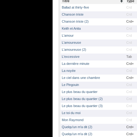
Titre
Type
Ballad at thirty-five
Crd
Chanson triste
Crd
Chanson triste (2)
Crd+
Keith et Anita
Crd
L'amour
Crd
L'amoureuse
Crd
L'amoureuse (2)
Crd
L'excessive
Tab
La dernière minute
Crd+
La noyée
Crd
Le ciel dans une chambre
Crd+
Le Pingouin
Crd
Le plus beau du quartier
Crd
Le plus beau du quartier (2)
Crd
Le plus beau du quartier (3)
Crd
Le toi du moi
Crd
Mon Raymond
Crd
Quelqu'un m'a dit (2)
Crd+
Quelqu'un m'a dit (2)
Crd+