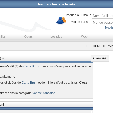
Rechercher sur le site
Pseudo ou Email :
Mot de passe :
Mot de
aBla
Cours
Les plus
Web
RECHERCHE RAPI
(3)
un m'a dit (3)
de
Carla Bruni
mais vous n'êtes pas identifié comme
atuitement.
res et vidéos de
Carla Bruni
et de milliers d'autres artistes.
C’est
ntrant dans la catégorie
Variété francaise
uni