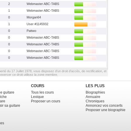
2
Webmaster ABC-TABS
1
Webmaster ABC-TABS
0
Morgan64
1
User #1145932
0
Pattwo
0
Webmaster ABC-TABS
0
Webmaster ABC-TABS
0
Webmaster ABC-TABS
0
Webmaster ABC-TABS
berté du 17 Juillet 1978, vous disposez d’un droit d’accès, de rectification, et
xercer ce droit utilisez la zone membre.
COURS
LES PLUS
e guitare
Tous les cours
Biographies
fiche
Lexique
Annuaire
tare
Proposer un cours
Chroniques
ir sa guitare
Annoncez vos concerts
Proposer une biographie
ces