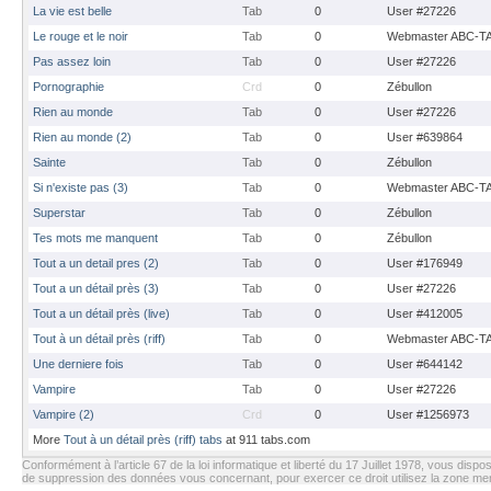
La vie est belle
Tab
0
User #27226
Le rouge et le noir
Tab
0
Webmaster ABC-T
Pas assez loin
Tab
0
User #27226
Pornographie
Crd
0
Zébullon
Rien au monde
Tab
0
User #27226
Rien au monde (2)
Tab
0
User #639864
Sainte
Tab
0
Zébullon
Si n'existe pas (3)
Tab
0
Webmaster ABC-T
Superstar
Tab
0
Zébullon
Tes mots me manquent
Tab
0
Zébullon
Tout a un detail pres (2)
Tab
0
User #176949
Tout a un détail près (3)
Tab
0
User #27226
Tout a un détail près (live)
Tab
0
User #412005
Tout à un détail près (riff)
Tab
0
Webmaster ABC-T
Une derniere fois
Tab
0
User #644142
Vampire
Tab
0
User #27226
Vampire (2)
Crd
0
User #1256973
More
Tout à un détail près (riff) tabs
at 911 tabs.com
Conformément à l’article 67 de la loi informatique et liberté du 17 Juillet 1978, vous dispos
de suppression des données vous concernant, pour exercer ce droit utilisez la zone m