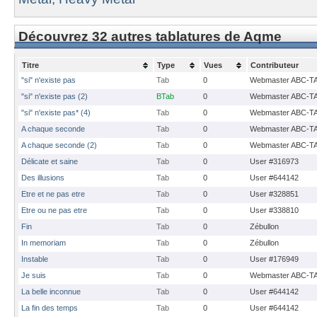
Découvrez 32 autres tablatures de Aqme
Titre
Type
Vues
Contributeur
"si" n'existe pas
Tab
0
Webmaster ABC-T
"si" n'existe pas (2)
BTab
0
Webmaster ABC-T
"si" n'existe pas* (4)
Tab
0
Webmaster ABC-T
A chaque seconde
Tab
0
Webmaster ABC-T
A chaque seconde (2)
Tab
0
Webmaster ABC-T
Délicate et saine
Tab
0
User #316973
Des illusions
Tab
0
User #644142
Etre et ne pas etre
Tab
0
User #328851
Etre ou ne pas etre
Tab
0
User #338810
Fin
Tab
0
Zébullon
In memoriam
Tab
0
Zébullon
Instable
Tab
0
User #176949
Je suis
Tab
0
Webmaster ABC-T
La belle inconnue
Tab
0
User #644142
La fin des temps
Tab
0
User #644142