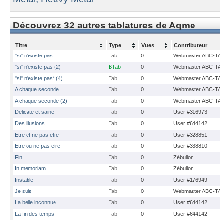
Découvrez 32 autres tablatures de Aqme
Titre
Type
Vues
Contributeur
"si" n'existe pas
Tab
0
Webmaster ABC-T
"si" n'existe pas (2)
BTab
0
Webmaster ABC-T
"si" n'existe pas* (4)
Tab
0
Webmaster ABC-T
A chaque seconde
Tab
0
Webmaster ABC-T
A chaque seconde (2)
Tab
0
Webmaster ABC-T
Délicate et saine
Tab
0
User #316973
Des illusions
Tab
0
User #644142
Etre et ne pas etre
Tab
0
User #328851
Etre ou ne pas etre
Tab
0
User #338810
Fin
Tab
0
Zébullon
In memoriam
Tab
0
Zébullon
Instable
Tab
0
User #176949
Je suis
Tab
0
Webmaster ABC-T
La belle inconnue
Tab
0
User #644142
La fin des temps
Tab
0
User #644142