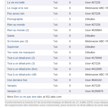
La vie est belle
Tab
0
User #27226
Le rouge et le noir
Tab
0
Webmaster ABC-T
Pas assez loin
Tab
0
User #27226
Pornographie
Crd
0
Zébullon
Rien au monde
Tab
0
User #27226
Rien au monde (2)
Tab
0
User #639864
Sainte
Tab
0
Zébullon
Si n'existe pas (3)
Tab
0
Webmaster ABC-T
Superstar
Tab
0
Zébullon
Tes mots me manquent
Tab
0
Zébullon
Tout a un detail pres (2)
Tab
0
User #176949
Tout a un détail près (3)
Tab
0
User #27226
Tout a un détail près (live)
Tab
0
User #412005
Tout à un détail près (riff)
Tab
0
Webmaster ABC-T
Une derniere fois
Tab
0
User #644142
Vampire
Tab
0
User #27226
Vampire (2)
Crd
0
User #1256973
More
Etre ou ne pas etre tabs
at 911 tabs.com
Conformément à l’article 67 de la loi informatique et liberté du 17 Juillet 1978, vous dispos
de suppression des données vous concernant, pour exercer ce droit utilisez la zone m