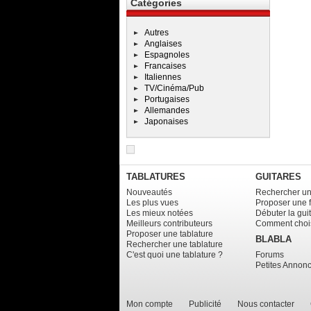
Catégories
Autres
Anglaises
Espagnoles
Francaises
Italiennes
TV/Cinéma/Pub
Portugaises
Allemandes
Japonaises
TABLATURES
GUITARES
Nouveautés
Rechercher un
Les plus vues
Proposer une 
Les mieux notées
Débuter la gui
Meilleurs contributeurs
Comment chois
Proposer une tablature
BLABLA
Rechercher une tablature
C'est quoi une tablature ?
Forums
Petites Annon
Mon compte
Publicité
Nous contacter