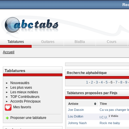
Rec
Tablatures
Guitares
BlaBla
Cours
Accueil
Tablatures
Recherche alphabétique
1
-
2
-
3
-
4
-
5
-
6 -
7
-
8
-
9
Nouveautés
Les plus vues
Les mieux notées
Tablatures proposées par Finjs
TOP Contributeurs
Accords Principaux
Artiste
Titre
Mes favoris
Joe Dassin
Ca va pas changer l
Lou Doillon
1 Vidéo
I.C.U.
Proposer une tablature
Johnny Nash
Rock me baby