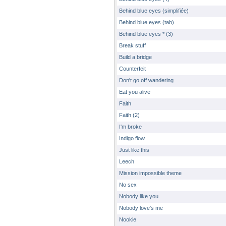
Behind blue eyes (simplifiée)
Behind blue eyes (tab)
Behind blue eyes * (3)
Break stuff
Build a bridge
Counterfeit
Don't go off wandering
Eat you alive
Faith
Faith (2)
I'm broke
Indigo flow
Just like this
Leech
Mission impossible theme
No sex
Nobody like you
Nobody love's me
Nookie