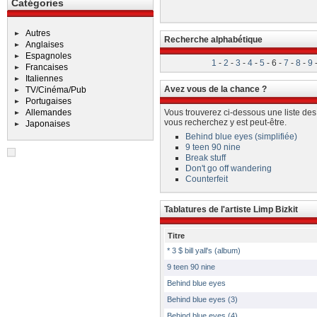
Catégories
Autres
Recherche alphabétique
Anglaises
Espagnoles
1
-
2
-
3
-
4
-
5
-
6 -
7
-
8
-
9
Francaises
Italiennes
Avez vous de la chance ?
TV/Cinéma/Pub
Portugaises
Allemandes
Vous trouverez ci-dessous une liste des
vous recherchez y est peut-être.
Japonaises
Behind blue eyes (simplifiée)
9 teen 90 nine
Break stuff
Don't go off wandering
Counterfeit
Tablatures de l'artiste Limp Bizkit
Titre
* 3 $ bill yall's (album)
9 teen 90 nine
Behind blue eyes
Behind blue eyes (3)
Behind blue eyes (4)