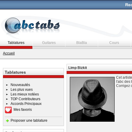
Rec
Tablatures
Guitares
BlaBla
Cours
Accueil
Limp Bizkit
Tablatures
Cet artist
l'abc des 
Nouveautés
Corrigez 
Les plus vues
Les mieux notées
TOP Contributeurs
Accords Principaux
Mes favoris
Proposer une tablature