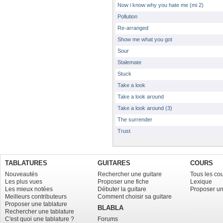
Now i know why you hate me (mi 2)
Pollution
Re-arranged
Show me what you got
Sour
Stalemate
Stuck
Take a look
Take a look around
Take a look around (3)
The surrender
Trust
TABLATURES
GUITARES
COURS
Nouveautés
Rechercher une guitare
Tous les co
Les plus vues
Proposer une fiche
Lexique
Les mieux notées
Débuter la guitare
Proposer un
Meilleurs contributeurs
Comment choisir sa guitare
Proposer une tablature
BLABLA
Rechercher une tablature
C'est quoi une tablature ?
Forums