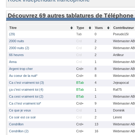
Découvrez 69 autres tablatures de Téléphone
Titre
Type
Vues
Contributeur
(29)
Tab
0
Pseudo15l
2000 nuits
Crd
2
Webmaster A
2000 nuits (2)
Crd
2
Webmaster A
66 heures
Crd
2
Artilleur
Anna
Crd
1
Webmaster A
Argent trop cher
Crd+
8
Webmaster A
Au coeur de la nuit*
Crd+
8
Webmaster A
Ca c'est vraiment toi (3)
BTab
4
Jejeapocal
ça c'est vraiment toi (4)
BTab
1
Raf75
Ca cest vraiment toi (2)
BTab
1
Webmaster A
Ca c\'est vraiment toi*
Crd+
9
Webmaster A
Ce que je veux
Crd
1
Dominik
Ce soir est ce soir
Crd
2
Limmt
Cendrillon
Crd+
13
Webmaster A
Cendrillon (2)
Crd+
16
Webmaster A