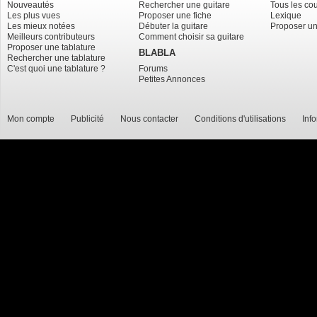
Nouveautés
Rechercher une guitare
Tous les co
Les plus vues
Proposer une fiche
Lexique
Les mieux notées
Débuter la guitare
Proposer un
Meilleurs contributeurs
Comment choisir sa guitare
Proposer une tablature
BLABLA
Rechercher une tablature
C'est quoi une tablature ?
Forums
Petites Annonces
Mon compte
Publicité
Nous contacter
Conditions d'utilisations
Inf