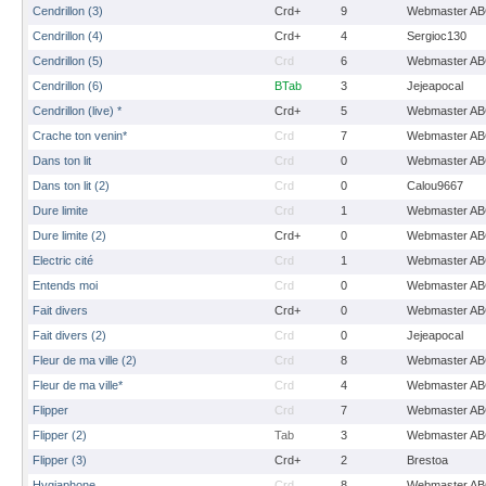
Cendrillon (3)
Crd+
9
Webmaster A
Cendrillon (4)
Crd+
4
Sergioc130
Cendrillon (5)
Crd
6
Webmaster A
Cendrillon (6)
BTab
3
Jejeapocal
Cendrillon (live) *
Crd+
5
Webmaster A
Crache ton venin*
Crd
7
Webmaster A
Dans ton lit
Crd
0
Webmaster A
Dans ton lit (2)
Crd
0
Calou9667
Dure limite
Crd
1
Webmaster A
Dure limite (2)
Crd+
0
Webmaster A
Electric cité
Crd
1
Webmaster A
Entends moi
Crd
0
Webmaster A
Fait divers
Crd+
0
Webmaster A
Fait divers (2)
Crd
0
Jejeapocal
Fleur de ma ville (2)
Crd
8
Webmaster A
Fleur de ma ville*
Crd
4
Webmaster A
Flipper
Crd
7
Webmaster A
Flipper (2)
Tab
3
Webmaster A
Flipper (3)
Crd+
2
Brestoa
Hygiaphone
Crd
8
Webmaster A