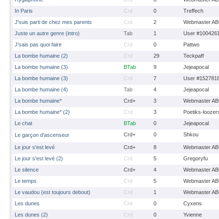
In Paris
Crd
0
Treffech
J'suis parti de chez mes parents
Crd
2
Webmaster A
Juste un autre genre (intro)
Tab
1
User #100426
J’sais pas quoi faire
Crd
0
Pattwo
La bombe humaine (2)
Crd
29
Teckpaff
La bombe humaine (3)
BTab
9
Jejeapocal
La bombe humaine (3)
Crd
7
User #152781
La bombe humaine (4)
Tab
4
Jejeapocal
La bombe humaine*
Crd+
3
Webmaster A
La bombe humaine* (2)
Crd
3
Poetiks-loozer
Le chat
BTab
0
Jejeapocal
Crd+
0
Shkou
Le garçon d'ascenseur
Le jour s'est levé
Crd+
8
Webmaster A
Le jour s'est levé (2)
Crd
5
Gregoryfu
Le silence
Crd+
4
Webmaster A
Le temps
Crd
5
Webmaster A
Le vaudou (est toujours debout)
Crd
1
Webmaster A
Les dunes
Crd
0
Cyxens
Les dunes (2)
Crd
0
Yvienne