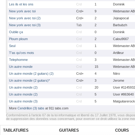
Les ils et les ons
Crd
1
Dominik
New york avec toi
Crd+
9
Webmaster A
New york avec toi (2)
Crd+
2
Jejeapocal
New york avec toi (3)
Tab
2
Barbubzh
Oublie ça
Crd
0
Dominik
Ploum ploum
Crd
2
Calou9667
Seul
Crd
1
Webmaster A
T'as qu'ces mots
Crd
0
Artilleur
Telephomme
Crd
3
Webmaster A
Un autre monde
Crd
15
Webmaster A
Un autre monde (2 guitars) (2)
Crd+
4
Nitro
Un autre monde (2 guitars)*
Crd+
3
Jerome
Un autre monde (2)
Crd
20
User #114593
Un autre monde (2)
Crd
5
User #863640
Un autre monde (3)
Crd
5
Matguitarerock
More
Cendrillon (3) tabs
at 911 tabs.com
Conformément à l’article 67 de la loi informatique et liberté du 17 Juillet 1978, vous dispos
de suppression des données vous concernant, pour exercer ce droit utilisez la zone m
TABLATURES
GUITARES
COURS