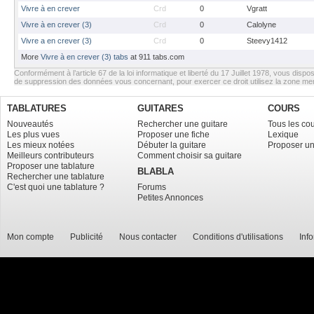
Vivre à en crever
Crd
0
Vgratt
Vivre à en crever (3)
Crd
0
Calolyne
Vivre a en crever (3)
Crd
0
Steevy1412
More
Vivre à en crever (3) tabs
at 911 tabs.com
Conformément à l’article 67 de la loi informatique et liberté du 17 Juillet 1978, vous dispos
de suppression des données vous concernant, pour exercer ce droit utilisez la zone m
TABLATURES
GUITARES
COURS
Nouveautés
Rechercher une guitare
Tous les co
Les plus vues
Proposer une fiche
Lexique
Les mieux notées
Débuter la guitare
Proposer un
Meilleurs contributeurs
Comment choisir sa guitare
Proposer une tablature
BLABLA
Rechercher une tablature
C'est quoi une tablature ?
Forums
Petites Annonces
Mon compte
Publicité
Nous contacter
Conditions d'utilisations
Inf