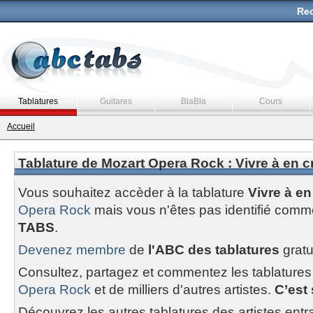
Rec
Tablatures
Guitares
BlaBla
Cours
Accueil
Tablature de Mozart Opera Rock : Vivre à en cr
Vous souhaitez accèder à la tablature
Vivre à en
Opera Rock
mais vous n'êtes pas identifié com
TABS
.
Devenez membre
de
l'ABC des tablatures
gratu
Consultez, partagez et commentez les tablatures
Opera Rock
et de milliers d'autres artistes.
C’est 
Découvrez les autres tablatures des artistes entr