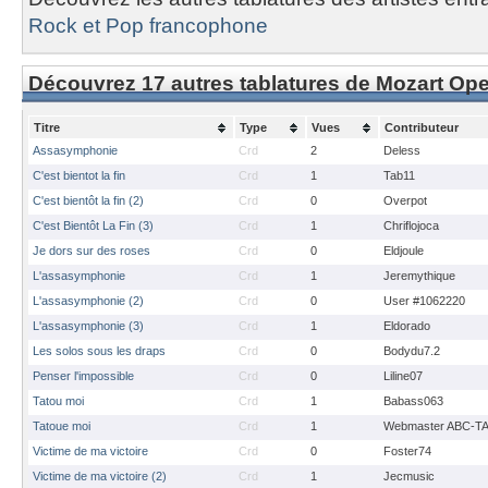
Rock et Pop francophone
Découvrez 17 autres tablatures de Mozart Op
Titre
Type
Vues
Contributeur
Assasymphonie
Crd
2
Deless
C'est bientot la fin
Crd
1
Tab11
C'est bientôt la fin (2)
Crd
0
Overpot
C'est Bientôt La Fin (3)
Crd
1
Chriflojoca
Je dors sur des roses
Crd
0
Eldjoule
L'assasymphonie
Crd
1
Jeremythique
L'assasymphonie (2)
Crd
0
User #1062220
L'assasymphonie (3)
Crd
1
Eldorado
Les solos sous les draps
Crd
0
Bodydu7.2
Penser l'impossible
Crd
0
Liline07
Tatou moi
Crd
1
Babass063
Tatoue moi
Crd
1
Webmaster ABC-T
Victime de ma victoire
Crd
0
Foster74
Victime de ma victoire (2)
Crd
1
Jecmusic