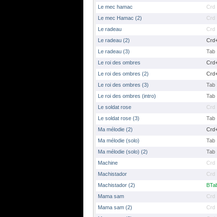
Le mec hamac
Crd
Le mec Hamac (2)
Crd
Le radeau
Crd
Le radeau (2)
Crd
Le radeau (3)
Tab
Le roi des ombres
Crd
Le roi des ombres (2)
Crd
Le roi des ombres (3)
Tab
Le roi des ombres (intro)
Tab
Le soldat rose
Crd
Le soldat rose (3)
Tab
Ma mélodie (2)
Crd
Ma mélodie (solo)
Tab
Ma mélodie (solo) (2)
Tab
Machine
Crd
Machistador
Crd
Machistador (2)
BTa
Mama sam
Crd
Mama sam (2)
Crd