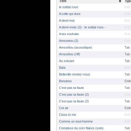
Titre
Typ
le soldat rose
Crd
A celle qui dure
Crd
A demi mot
Crd
A demi-mots (2) - le soldat rose -
Crd
A tes souhaits
Crd
Amssetou (2)
Crd
Amssétou (acoustique)
Tab
Amssétou (riff)
Tab
Au suivant
Tab
Baïa
Crd
Belleville rendez-vous
Tab
Bonoboo
Crd
C'est pas ta faute
Tab
C'est pas ta faute (2)
Crd
C'est pas ta faute (2)
Tab
Cet air
Crd
Close to me
Crd
Comme un seul homme
Crd
Complexe du corn flakes (solo)
Tab