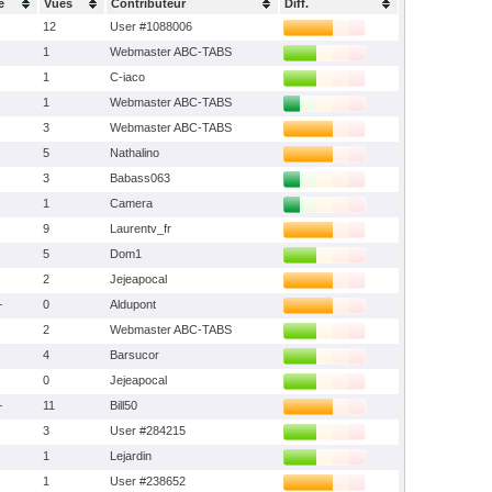
e
Vues
Contributeur
Diff.
12
User #1088006
1
Webmaster ABC-TABS
1
C-iaco
1
Webmaster ABC-TABS
3
Webmaster ABC-TABS
5
Nathalino
3
Babass063
1
Camera
9
Laurentv_fr
5
Dom1
2
Jejeapocal
+
0
Aldupont
2
Webmaster ABC-TABS
4
Barsucor
0
Jejeapocal
+
11
Bill50
3
User #284215
1
Lejardin
1
User #238652