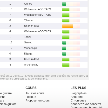
1
Guneo
+
15
Webmaster ABC-TABS
+
7
Webmaster ABC-TABS
0
Tjleader
+
2
User #44651
4
Webmaster ABC-TABS
1
Tonial
16
Santeg
12
Vinceeagle
0
Djgaga
+
3
User #44651
4
Artremeniad
berté du 17 Juillet 1978, vous disposez d’un droit d’accès, de rectification, et
xercer ce droit utilisez la zone membre.
COURS
LES PLUS
e guitare
Tous les cours
Biographies
fiche
Lexique
Annuaire
tare
Proposer un cours
Chroniques
ir sa guitare
Annoncez vos concerts
Proposer une biographie