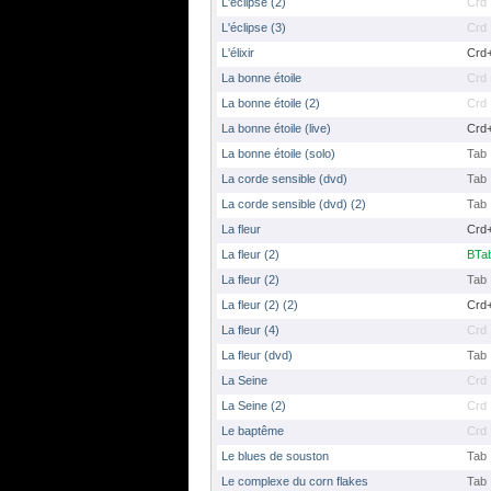
L'éclipse (2)
Crd
L'éclipse (3)
Crd
L'élixir
Crd
La bonne étoile
Crd
La bonne étoile (2)
Crd
La bonne étoile (live)
Crd
La bonne étoile (solo)
Tab
La corde sensible (dvd)
Tab
La corde sensible (dvd) (2)
Tab
La fleur
Crd
La fleur (2)
BTa
La fleur (2)
Tab
La fleur (2) (2)
Crd
La fleur (4)
Crd
La fleur (dvd)
Tab
La Seine
Crd
La Seine (2)
Crd
Le baptême
Crd
Le blues de souston
Tab
Le complexe du corn flakes
Tab