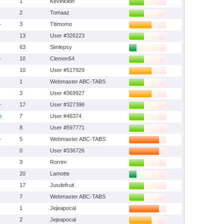
1
Kevinklein
2
Tomaaz
+
3
Titimomo
13
User #326223
63
Simlepsy
+
10
Clemon54
10
User #517929
1
Webmaster ABC-TABS
3
User #369927
+
17
User #327398
b
7
User #46374
8
User #597771
+
5
Webmaster ABC-TABS
0
User #336726
3
Rorrim
20
Lamotte
17
Jusdefruit
7
Webmaster ABC-TABS
1
Jejeapocal
2
Jejeapocal