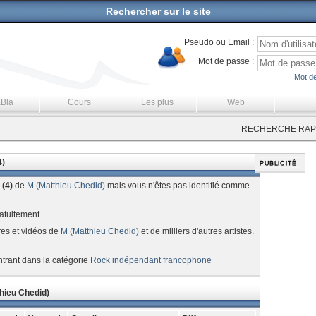
Rechercher sur le site
Pseudo ou Email :
Mot de passe :
Mot de
aBla
Cours
Les plus
Web
RECHERCHE RAPI
4)
 (4)
de
M (Matthieu Chedid)
mais vous n'êtes pas identifié comme
atuitement.
res et vidéos de
M (Matthieu Chedid)
et de milliers d'autres artistes.
ntrant dans la catégorie
Rock indépendant francophone
hieu Chedid)