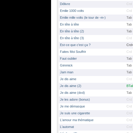
Délivre
Crd
Emilie 1000 volts
Crd
Emilie mille volts (le tour de -m-)
Tab
En tête à tête
Tab
En tête à tête (2)
Tab
En tête à tête (3)
Crd
Est-ce que c'est ça ?
Crd
Faites Moi Souffrir
Crd
Faut oublier
Tab
Gimmick
Tab
Jam man
Tab
Je dis aime
Crd
Je dis aime (2)
BTa
Je dis aime (dvd)
Tab
Je les adore (bonus)
Crd
Je me démasque
Crd
Je suis une cigarette
Crd
L'amour ma thématique
Crd
L'automat
Crd