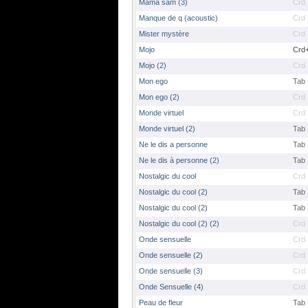
Mama sam (3)
Crd
Manque de q (acoustic)
Crd
Mister mystère
Crd
Mojo
Crd
Mojo (2)
Crd
Mon ego
Tab
Mon ego (2)
Crd
Monde virtuel
Crd
Monde virtuel (2)
Tab
Ne le dis a personne
Tab
Ne le dis à personne (2)
Tab
Nostalgic du cool
Crd
Nostalgic du cool (2)
Tab
Nostalgic du cool (2)
Tab
Nostalgic du cool (2) (2)
Crd
Onde sensuelle
Crd
Onde sensuelle (2)
Crd
Onde sensuelle (3)
Crd
Onde Sensuelle (4)
Crd
Peau de fleur
Tab