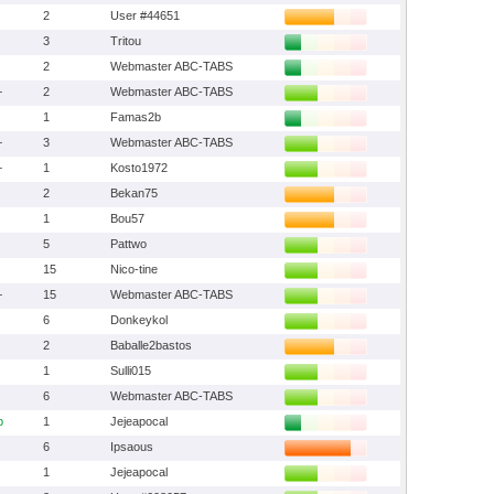
2
User #44651
3
Tritou
2
Webmaster ABC-TABS
+
2
Webmaster ABC-TABS
1
Famas2b
+
3
Webmaster ABC-TABS
+
1
Kosto1972
2
Bekan75
1
Bou57
5
Pattwo
15
Nico-tine
+
15
Webmaster ABC-TABS
6
Donkeykol
2
Baballe2bastos
1
Sulli015
6
Webmaster ABC-TABS
b
1
Jejeapocal
6
Ipsaous
1
Jejeapocal