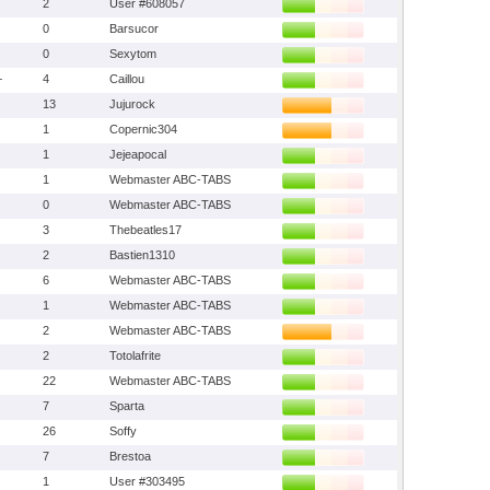
2
User #608057
0
Barsucor
0
Sexytom
+
4
Caillou
13
Jujurock
1
Copernic304
1
Jejeapocal
1
Webmaster ABC-TABS
0
Webmaster ABC-TABS
3
Thebeatles17
2
Bastien1310
6
Webmaster ABC-TABS
1
Webmaster ABC-TABS
2
Webmaster ABC-TABS
2
Totolafrite
22
Webmaster ABC-TABS
7
Sparta
26
Soffy
7
Brestoa
1
User #303495