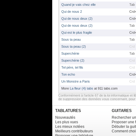
Quand je vais chez elle
Tab
Qui de nous 2
Crd
Qui de nous deux (2)
Crd
Qui de nous deux (2)
Tab
Qui est le plus fragile
Crd
Sous ta peau
Tab
Sous ta peau (2)
Crd
Superchérie
Tab
Superchérie (2)
Crd
Tel père, tel fils
Crd
Ton echo
Crd
Un Monstre a Paris
Crd
More
La fleur (4) tabs
at 911 tabs.com
Conformément à l’article 67 de la loi informatique et li
de suppression des données vous concernant, pour e
TABLATURES
GUITARES
Nouveautés
Rechercher un
Les plus vues
Proposer une 
Les mieux notées
Débuter la gui
Meilleurs contributeurs
Comment chois
Proposer une tablature