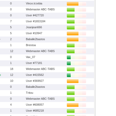
0
Vince.trzebia
0
Webmaster ABC-TABS
0
User #427720
7
User #1653184
5
Jeanjean666
5
User #10947
+
2
Baballe2bastos
1
Brestoa
12
Webmaster ABC-TABS
0
Vax_07
1
User #77181
18
Webmaster ABC-TABS
b
12
User #415562
10
User #369927
0
Baballe2bastos
1
Tritou
0
Webmaster ABC-TABS
4
User #608057
1
User #685218