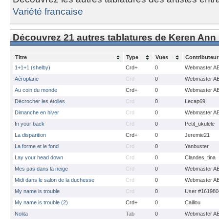
Variété francaise
Découvrez 21 autres tablatures de Keren Ann
Titre
Type
Vues
Contributeur
1+1+1 (shelby)
Crd+
0
Webmaster A
Aéroplane
Crd
0
Webmaster A
Au coin du monde
Crd+
0
Webmaster A
Décrocher les étoiles
Crd
0
Lecap69
Dimanche en hiver
Crd
0
Webmaster A
In your back
Crd
0
Petit_ukulele
La disparition
Crd+
0
Jeremie21
La forme et le fond
Crd
0
Yanbuster
Lay your head down
Crd
0
Clandes_tina
Mes pas dans la neige
Crd
0
Webmaster A
Midi dans le salon de la duchesse
Crd
0
Webmaster A
My name is trouble
Crd
0
User #161980
My name is trouble (2)
Crd+
0
Caillou
Nolita
Tab
0
Webmaster A