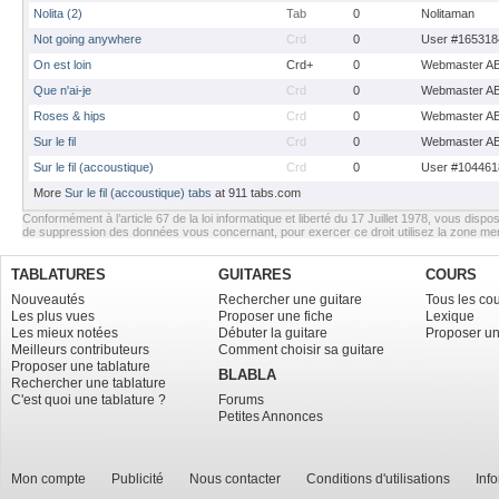
Nolita (2)
Tab
0
Nolitaman
Not going anywhere
Crd
0
User #165318
On est loin
Crd+
0
Webmaster A
Que n'ai-je
Crd
0
Webmaster A
Roses & hips
Crd
0
Webmaster A
Sur le fil
Crd
0
Webmaster A
Sur le fil (accoustique)
Crd
0
User #104461
More
Sur le fil (accoustique) tabs
at 911 tabs.com
Conformément à l’article 67 de la loi informatique et liberté du 17 Juillet 1978, vous dispos
de suppression des données vous concernant, pour exercer ce droit utilisez la zone m
TABLATURES
GUITARES
COURS
Nouveautés
Rechercher une guitare
Tous les co
Les plus vues
Proposer une fiche
Lexique
Les mieux notées
Débuter la guitare
Proposer un
Meilleurs contributeurs
Comment choisir sa guitare
Proposer une tablature
BLABLA
Rechercher une tablature
C'est quoi une tablature ?
Forums
Petites Annonces
Mon compte
Publicité
Nous contacter
Conditions d'utilisations
Inf