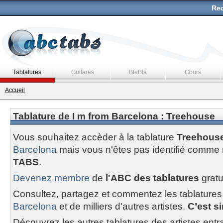
Rec
Tablatures
Guitares
BlaBla
Cours
Accueil
Tablature de I m from Barcelona : Treehouse
Vous souhaitez accèder à la tablature
Treehous
Barcelona
mais vous n'êtes pas identifié comme
TABS
.
Devenez membre
de
l'ABC des tablatures
gratu
Consultez, partagez et commentez les tablatures
Barcelona
et de milliers d'autres artistes.
C’est si
Découvrez les autres tablatures des artistes entr