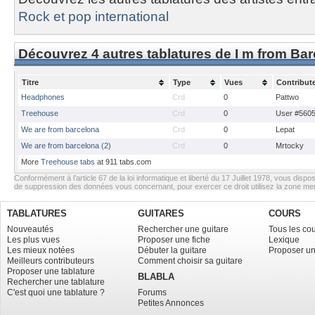
Rock et pop international
Découvrez 4 autres tablatures de I m from Ba
Titre
Type
Vues
Contribut
Headphones
Crd
0
Pattwo
Treehouse
Crd
0
User #560
We are from barcelona
Crd
0
Lepat
We are from barcelona (2)
Crd
0
Mrtocky
More
Treehouse tabs
at 911 tabs.com
Conformément à l’article 67 de la loi informatique et liberté du 17 Juillet 1978, vous dispos
de suppression des données vous concernant, pour exercer ce droit utilisez la zone m
TABLATURES
GUITARES
COURS
Nouveautés
Rechercher une guitare
Tous les co
Les plus vues
Proposer une fiche
Lexique
Les mieux notées
Débuter la guitare
Proposer un
Meilleurs contributeurs
Comment choisir sa guitare
Proposer une tablature
BLABLA
Rechercher une tablature
C'est quoi une tablature ?
Forums
Petites Annonces