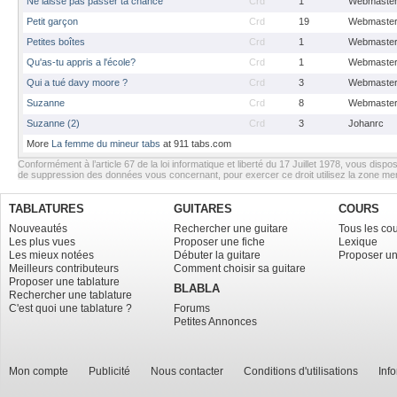
Ne laisse pas passer ta chance
Crd
1
Webmaste
Petit garçon
Crd
19
Webmaste
Petites boîtes
Crd
1
Webmaste
Qu'as-tu appris a l'école?
Crd
1
Webmaste
Qui a tué davy moore ?
Crd
3
Webmaste
Suzanne
Crd
8
Webmaste
Suzanne (2)
Crd
3
Johanrc
More
La femme du mineur tabs
at 911 tabs.com
Conformément à l’article 67 de la loi informatique et liberté du 17 Juillet 1978, vous dispos
de suppression des données vous concernant, pour exercer ce droit utilisez la zone m
TABLATURES
GUITARES
COURS
Nouveautés
Rechercher une guitare
Tous les co
Les plus vues
Proposer une fiche
Lexique
Les mieux notées
Débuter la guitare
Proposer un
Meilleurs contributeurs
Comment choisir sa guitare
Proposer une tablature
BLABLA
Rechercher une tablature
C'est quoi une tablature ?
Forums
Petites Annonces
Mon compte
Publicité
Nous contacter
Conditions d'utilisations
Inf