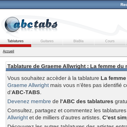
Rec
Tablatures
Guitares
BlaBla
Cours
Accueil
Tablature de Graeme Allwright : La femme du
Vous souhaitez accèder à la tablature
La femme
Graeme Allwright
mais vous n'êtes pas identifi
d'
ABC-TABS
.
Devenez membre
de
l'ABC des tablatures
gratu
Consultez, partagez et commentez les tablatures
Allwright
et de milliers d'autres artistes.
C’est simp
Découvrez les autres tablatures des artistes entr