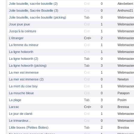
Jolie bouteille, sacrée bouteille (2)
Crd
0
Alexbebert
Jolie bouteille, Sacrée Bouteille (3)
Crd
0
Anthono21
Jolie bouteille, sacrée bouteille (picking)
Tab
0
Webmaste
Joue joue joue
Crd
1
Webmaste
Jusqu'à la ceinture
Crd
1
Webmaste
L'étranger
Crd+
2
Webmaste
La femme du mineur
Crd
1
Webmaste
La ligne holworth
Crd
1
Webmaste
La ligne holworth (2)
Tab
0
Webmaste
La ligne holworth (picking)
Tab
3
Webmaste
La mer est immense
Crd
1
Webmaste
La mer est immense (2)
Crd
0
Newton
La mort du cow boy
Crd
1
Webmaste
La mouche bleue
Crd
0
Patapon
La plage
Tab
3
Posim
Larzac
Crd+
0
Brestoa
Le jour de clarté
Crd
1
Webmaste
Le trimardeur...
Crd
0
Webmaste
Little boxes (Petites Boites)
Tab
2
Brestoa