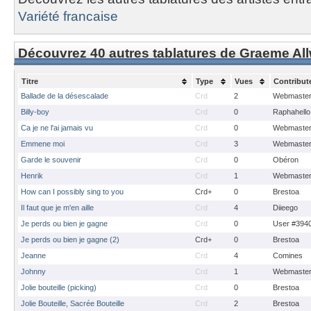
Variété francaise
Découvrez 40 autres tablatures de Graeme All
Titre
Type
Vues
Contribut
Ballade de la désescalade
Crd
2
Webmaste
Billy-boy
Crd
0
Raphahello
Ca je ne l'ai jamais vu
Crd
0
Webmaste
Emmene moi
Crd
3
Webmaste
Garde le souvenir
Crd
0
Obéron
Henrik
Crd
1
Webmaste
How can I possibly sing to you
Crd+
0
Brestoa
Il faut que je m'en aille
Crd
4
Diieego
Je perds ou bien je gagne
Crd
0
User #394
Je perds ou bien je gagne (2)
Crd+
0
Brestoa
Jeanne
Crd
4
Comines
Johnny
Crd
1
Webmaste
Jolie bouteille (picking)
Crd
0
Brestoa
Jolie Bouteille, Sacrée Bouteille
Crd
2
Brestoa